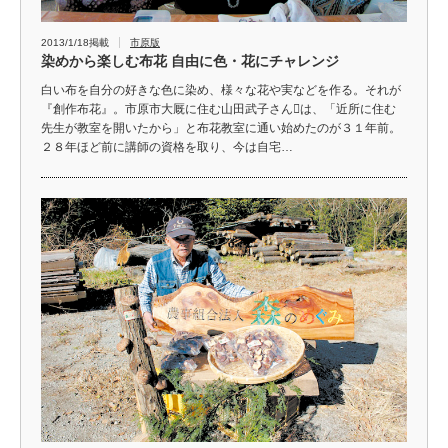
2013/1/18掲載
市原版
染めから楽しむ布花 自由に色・花にチャレンジ
白い布を自分の好きな色に染め、様々な花や実などを作る。それが
『創作布花』。市原市大厩に住む山田武子さんは、「近所に住む
先生が教室を開いたから」と布花教室に通い始めたのが３１年前。
２８年ほど前に講師の資格を取り、今は自宅…