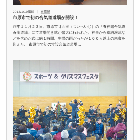
2013/1/19掲載
市原版
市原市で初の合気道道場が開設！
昨年１１月２３日、市原市廿五里（ついへいじ）の『養神館合気道
蒼龍道場』にて道場開き式が盛大に行われた。神事から奉納演武な
どを含めた式は約１時間。生憎の雨だったが１００人以上の来賓を
迎えた。 市原市で初の常設合気道道場…