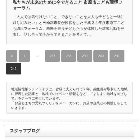
私たちが未来のために今できること 市原市こども環境フ
ォーラム
「大人では気付けないこと、できないことを大人も子どもと一緒に
取り組みたい」と三橋副市長が挨拶をした平成２４年度市原市こど
も環境フォーラム。未来を担う子どもたちが体験した環境活動を発
表し、話し合って今からできることを考えて…
«
1
…
237
238
239
240
241
242
地域情報紙シティライフは、皆様に支えられて30年。編集部が取材した地域
に密着した記事と、地域でのイベント情報をなど、『よりよい地域をめざし
て』をテーマに発行しています。
「お店とまちの元気づくり」をスローガンに、お店や企業との橋渡しをして
いきます。
スタッフブログ