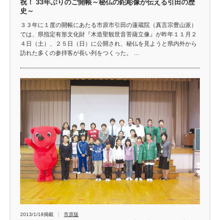
祝！ 33年ぶりのご開帳～秘仏の鉈彫像が伝える引田の歴
史～
３３年に１度の開帳にあたる市原市引田の蓮蔵院（真言宗豊山派）
では、県指定有形文化財『木造聖観世音菩薩立像』が昨年１１月２
４日（土）、２５日（日）に公開され、秘仏を見ようと県内外から
訪れた多くの参拝客が長い列をつくった。 …
2013/1/18掲載
市原版