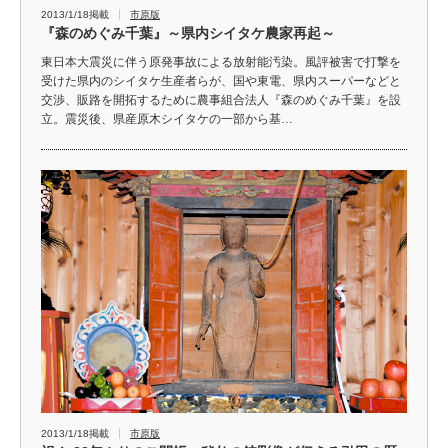
2013/1/18掲載
市原版
『森のめぐみ千葉』～県内シイタケ農家再起～
東日本大震災に伴う原発事故による放射能汚染。風評被害で打撃を
受けた県内のシイタケ生産者らが、国や東電、県内スーパーなどと
交渉、販路を開拓するために農事組合法人『森のめぐみ千葉』を設
立。震災後、県産原木シイタケの一部から基…
2013/1/18掲載
市原版