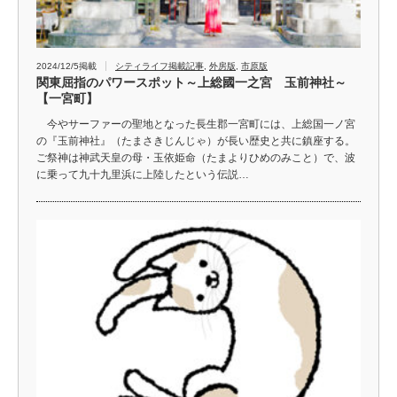
2024/12/5掲載
シティライフ掲載記事
,
外房版
,
市原版
関東屈指のパワースポット～上総國一之宮 玉前神社～
【一宮町】
今やサーファーの聖地となった長生郡一宮町には、上総国一ノ宮
の『玉前神社』（たまさきじんじゃ）が長い歴史と共に鎮座する。
ご祭神は神武天皇の母・玉依姫命（たまよりひめのみこと）で、波
に乗って九十九里浜に上陸したという伝説…