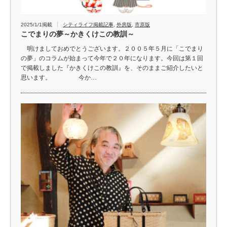
2025/1/1掲載
シティライフ掲載記事
,
外房版
,
市原版
こでまりの夢～かきくけこの教訓～
明けましておめでとうございます。２００５年５月に「こでまり
の夢」のコラムが始まって今年で２０年になります。今回は第１回
で掲載しました『かきくけこの教訓』を、そのままご紹介したいと
思います。 今か…