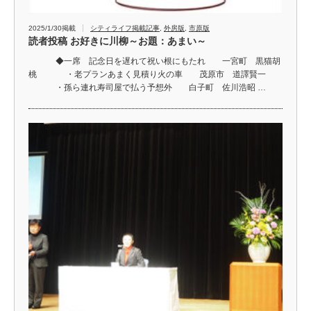
2025/1/30掲載
シティライフ掲載記事
,
外房版
,
市原版
読者投稿 お好きに川柳～お題：あまい～
◆一席 記念日を遅れて祝い根にもたれ 一宮町 黒猫胡
桃 ・老プランあまく見積り火の車 茂原市 道譯賢一
・孫ら連れ寿司屋で払う予想外 白子町 佐川浩昭 …