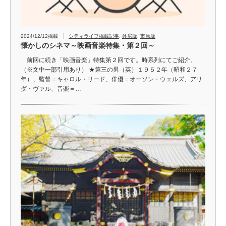
2024/12/12掲載
シティライフ掲載記事
,
外房版
,
市原版
懐かしのシネマ～映画音楽特集・第２回～
前回に続き「映画音楽」特集第２回です。時系列にてご紹介。
（※文中一部引用あり） ★第三の男（英）１９５２年（昭和２７
年）、監督＝キャロル・リード、俳優＝オーソン・ウェルズ、アリ
ダ・ヴァル、音楽＝…