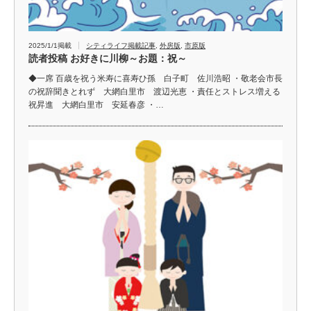
2025/1/1掲載
シティライフ掲載記事
,
外房版
,
市原版
読者投稿 お好きに川柳～お題：祝～
◆一席 百歳を祝う米寿に喜寿ひ孫 白子町 佐川浩昭 ・敬老会市長
の祝辞聞きとれず 大網白里市 渡辺光恵 ・責任とストレス増える
祝昇進 大網白里市 安延春彦 ・…