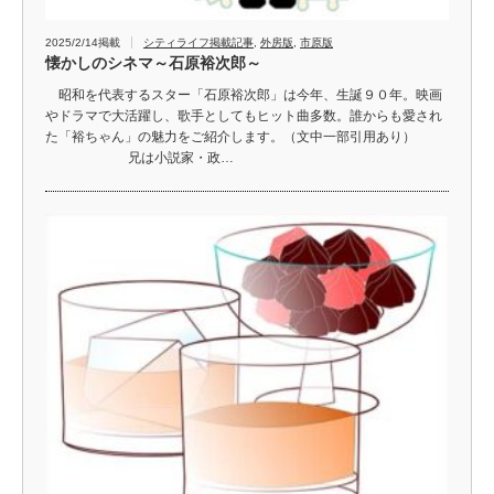
2025/2/14掲載
シティライフ掲載記事
,
外房版
,
市原版
懐かしのシネマ～石原裕次郎～
昭和を代表するスター「石原裕次郎」は今年、生誕９０年。映画
やドラマで大活躍し、歌手としてもヒット曲多数。誰からも愛され
た「裕ちゃん」の魅力をご紹介します。（文中一部引用あり）
兄は小説家・政…