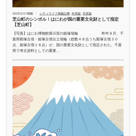
2025/1/17掲載
シティライフ掲載記事
,
外房版
,
市原版
芝山町のシンボル！はにわが国の重要文化財として指定
【芝山町】
【写真】はにわ博物館展示室の姫塚埴輪 昨年８月、千
葉県殿塚古墳・姫塚古墳出土埴輪（総数４８点うち殿塚古墳３０
点、姫塚古墳１８点）が、国の重要文化財として指定された。千葉
県で考古資料としての重要…