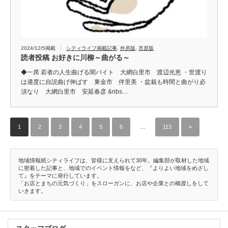
2024/12/5掲載
シティライフ掲載記事
,
外房版
,
市原版
読者投稿 お好きに川柳～曲がる～
◆一席 若者の人生曲げる闇バイト 大網白里市 渡辺光恵 ・世渡り
は適度に自説曲げ伸ばす 東金市 伴里美 ・盆栽も時間と曲がり必
須なり 大網白里市 安延春彦 &nbs…
1
2
3
4
5
6
…
113
»
地域情報紙シティライフは、皆様に支えられて30年。編集部が取材した地域
に密着した記事と、地域でのイベント情報をなど、『よりよい地域をめざし
て』をテーマに発行しています。
「お店とまちの元気づくり」をスローガンに、お店や企業との橋渡しをして
いきます。