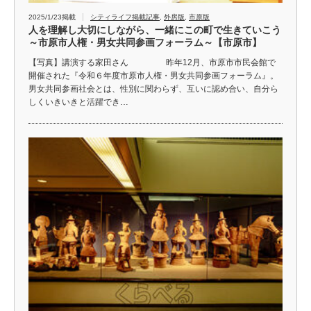
2025/1/23掲載
シティライフ掲載記事
,
外房版
,
市原版
人を理解し大切にしながら、一緒にこの町で生きていこう
～市原市人権・男女共同参画フォーラム～【市原市】
【写真】講演する家田さん 昨年12月、市原市市民会館で
開催された『令和６年度市原市人権・男女共同参画フォーラム』。
男女共同参画社会とは、性別に関わらず、互いに認め合い、自分ら
しくいきいきと活躍でき…