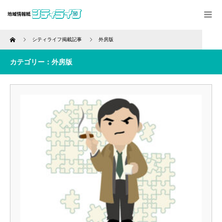
Home
シティライフ掲載記事
外房版
カテゴリー：外房版