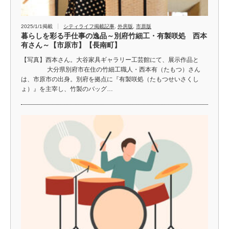
2025/1/1掲載
シティライフ掲載記事
,
外房版
,
市原版
暮らしを彩る手仕事の逸品～別府竹細工・有製咲処 西本
有さん～【市原市】【長南町】
【写真】西本さん。大谷家具ギャラリー工芸館にて、展示作品と
大分県別府市在住の竹細工職人・西本有（たもつ）さん
は、市原市の出身。別府を拠点に『有製咲処（たもつせいさくし
ょ）』を主宰し、竹製のバッグ…