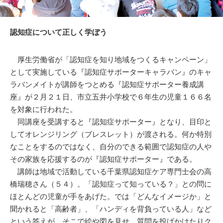
認知症について正しく学ぼう
厚生労働省が「認知症を知り地域をつくるキャンペーン」
として実施している『認知症サポーターキャラバン』のキャ
ラバンメイトが講師をつとめる『認知症サポーター養成講
座』が２月２１日、市立五井小学校で６年生の児童１６６名
を対象に行われた。
同講座を受講すると『認知症サポーター』となり、目印と
してオレンジリング（ブレスレット）が渡される。何か特別
なことをするのではなく、自分のできる範囲で認知症の人や
その家族を応援するのが『認知症サポーター』である。
講師は地域で活動している千葉県認知症ケア専門士会の高
橋瑞穂さん（５４）。「認知症って知っている？」との問に
ほとんどの児童が手をあげた。では「どんなイメージか」と
聞かれると「高齢者」、「ハンディを背負っている人」など
という答えが。そこで絵や図を見せ、質問を投げかけたりク