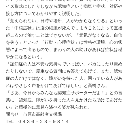
イズ形式にしたりしながら認知症という病気と症状、対応や
接し方についてわかりやすく説明した。
「覚えられない、日時や場所、人がわからなくなる」といっ
た「中核症状」は脳の細胞が死んでしまうことによって直接
起こるので治すことはできないが、「元気がなくなる、自信
を失う」といった「行動・心理症状」は性格や環境、心の状
態によって出るもので、まわりの人の助けがあれば症状は穏
やかになるという。
「認知症の人は不安な気持ちでいっぱい。バカにしたり責め
たりしないで。度重なる質問にも答えてあげて。また、認知
症の人だけではなく、障がいを持った人、困っている人があ
ればやさしく声をかけてあげてほしい」と高橋さん。
「さあ、今日からみんなも認知症サポーターだよ！」との言
葉に「認知症、障がいを持った人を見かけたら助けてあげた
い」と積極的に意見を述べる姿が見られた。
問合せ 市原市高齢者支援課
TEL ０４３６・２３・９８１４