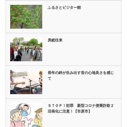
ふるさとビジター館
房総往来
長年の絆が生み出す音の心地良さを感じ
て
ＳＴＯＰ！犯罪 新型コロナ便乗詐欺２
活発化に注意！【市原市】