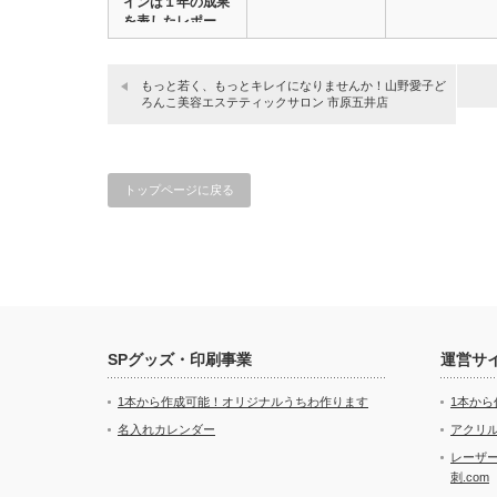
インは１年の成果
を表したレポー
ト…
もっと若く、もっとキレイになりませんか！山野愛子ど
ろんこ美容エステティックサロン 市原五井店
トップページに戻る
SPグッズ・印刷事業
運営サ
1本から作成可能！オリジナルうちわ作ります
1本か
名入れカレンダー
アクリル
レーザ
刺.com