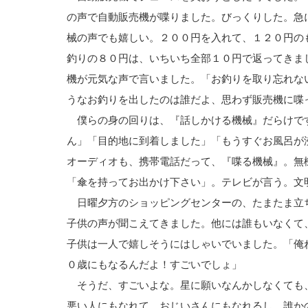
の声で自動販売機が喋りました。びっくりした。急
械の声でも嬉しい。２００円を入れて、１２０円の
釣りの８０円は、いちいち全部１０円で返ってきま
機が元気な声で言いました。「お釣りを取り忘れな
うなお釣りを出したのは誰だよ、思わず販売機に喋
僕らの身の回りは、『話しかける機械』だらけで
ん」「目的地に到着しました」「もうすぐお風呂が
オーディオも、携帯電話だって、『喋る機械』。無
「傘を持ってお出かけ下さい」。テレビが言う。文
日曜夕方のショッピングセンターの、たまたま立
子供の声が聞こえてきました。他には誰もいなくて
子供は一人で嬉しそうにはしゃいでいました。「俺
０歳にもなるんだよ！すごいでしょ」
そうだ、すごいよな。星に願いなんかしなくても
悪い人にもなれて、おじいさんにもなれるし、誰か