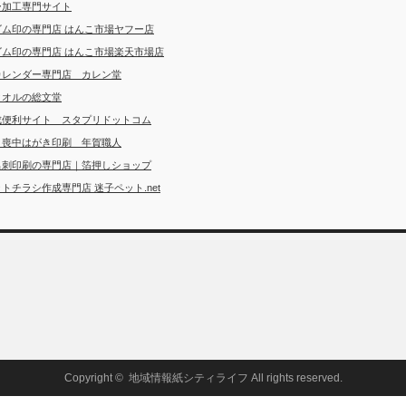
ー加工専門サイト
ゴム印の専門店 はんこ市場ヤフー店
ゴム印の専門店 はんこ市場楽天市場店
カレンダー専門店 カレン堂
タオルの総文堂
成便利サイト スタプリドットコム
・喪中はがき印刷 年賀職人
名刺印刷の専門店｜箔押しショップ
トチラシ作成専門店 迷子ペット.net
Copyright ©
地域情報紙シティライフ
All rights reserved.