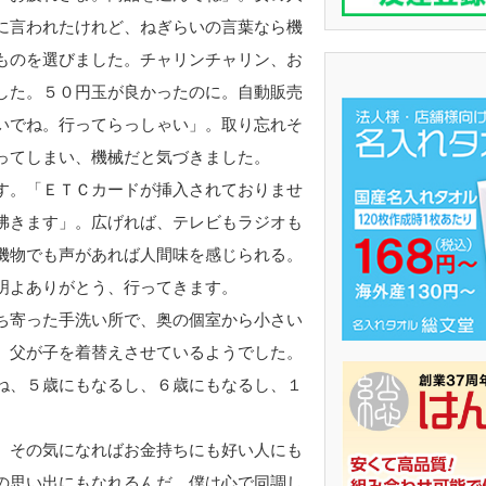
に言われたけれど、ねぎらいの言葉なら機
ものを選びました。チャリンチャリン、お
した。５０円玉が良かったのに。自動販売
いでね。行ってらっしゃい」。取り忘れそ
ってしまい、機械だと気づきました。
す。「ＥＴＣカードが挿入されておりませ
沸きます」。広げれば、テレビもラジオも
機物でも声があれば人間味を感じられる。
明よありがとう、行ってきます。
ち寄った手洗い所で、奥の個室から小さい
、父が子を着替えさせているようでした。
ね、５歳にもなるし、６歳にもなるし、１
、その気になればお金持ちにも好い人にも
の思い出にもなれるんだ。僕は心で同調し