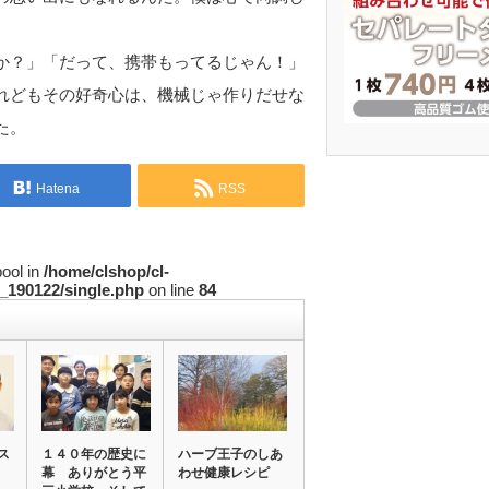
か？」「だって、携帯もってるじゃん！」
れどもその好奇心は、機械じゃ作りだせな
た。
Hatena
RSS
bool in
/home/clshop/cl-
_190122/single.php
on line
84
ス
１４０年の歴史に
ハーブ王子のしあ
幕 ありがとう平
わせ健康レシピ