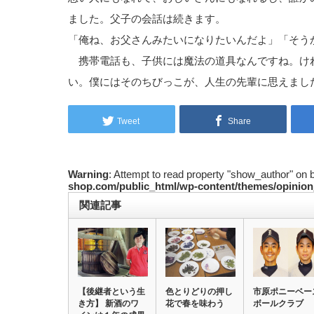
ました。父子の会話は続きます。
「俺ね、お父さんみたいになりたいんだよ」「そう
携帯電話も、子供には魔法の道具なんですね。け
い。僕にはそのちびっこが、人生の先輩に思えまし
Tweet
Share
Warning
: Attempt to read property "show_author" on 
shop.com/public_html/wp-content/themes/opinion
関連記事
【後継者という生
色とりどりの押し
市原ポニーベー
き方】 新酒のワ
花で春を味わう
ボールクラブ