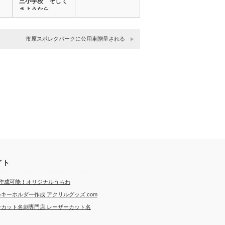
三小学校 そして
さようなら
市原スポレクパークに公用車贈呈される
イト
ら作成可能！オリジナルうちわ
キーホルダー作成 アクリルグッズ.com
ーカット名刺専門店 レーザーカット名