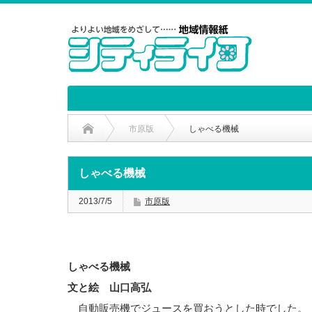
市原版
しゃべる機械
しゃべる機械
2013/7/5
市原版
しゃべる機械
文と絵 山口高弘
自動販売機でジュースを買おうとした時でした。