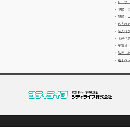
レーザ
印鑑・
印鑑・
名入れ
名入れ
名刺作
年賀状
箔押し
迷子ペッ