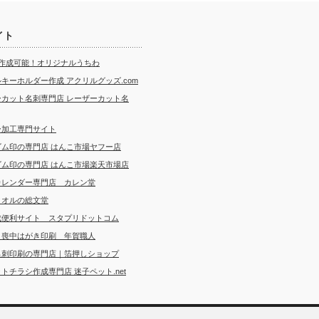
イト
ら作成可能！オリジナルうちわ
キーホルダー作成 アクリルグッズ.com
ーカット名刺専門店 レーザーカット名
ー加工専門サイト
ゴム印の専門店 はんこ市場ヤフー店
ゴム印の専門店 はんこ市場楽天市場店
カレンダー専門店 カレン堂
タオルの総文堂
成便利サイト スタプリドットコム
・喪中はがき印刷 年賀職人
名刺印刷の専門店｜箔押しショップ
トチラシ作成専門店 迷子ペット.net