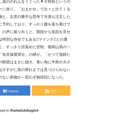
し屋ののれんをくぐった▼６時前というの
ーに座り、「おまかせ」で次々と出てくる
物と、左党の勝手な思考で冷酒も注文した
に予約しており、すっかり腰を落ち着けて
」の声に振り向くと、階段から笑顔を見せ
は特別な存在でもあるマドンナとの遭
く、すっきり目覚めた翌朝、嶺岡山系の一
「魚見塚展望台」の碑が。「かつて漁師た
の眺望はまさに雄大、青い海に半島や大小
はさすがに魚の群れまでは見つけられない
のない産物か—思わず納得顔になった。
Hatena
RSS
bool in
/home/clshop/cl-