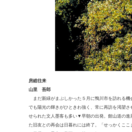
房総往来
山里 吾郎
まだ新緑がまぶしかった５月に鴨川市を訪れる機
でも陽光の輝きがひときわ強く、常に再訪を渇望さ
せられた文人墨客も多い▼早朝の出発。館山道の進
た旧友との再会は日暮れには終了。「せっかくここ