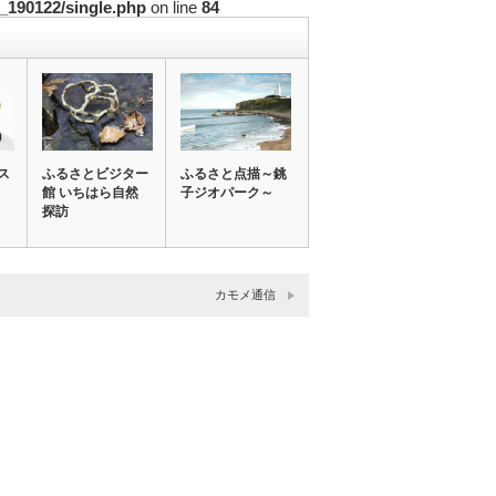
_190122/single.php
on line
84
ス
ふるさとビジター
ふるさと点描～銚
館 いちはら自然
子ジオパーク～
探訪
カモメ通信