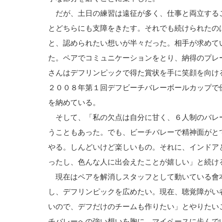
だが、土日の練習は遠征が多く、仕事と両立する
とどちらにも支障をきたす。それでも続けられたの
と、認められたい想いが半々だった。相手が求めて
た。ペアでコミュニケーションをとり、納得のプレ
さんはデフリンピックで得た賞状を手に笑顔を向け
２００８年第１回デフビーチバレーボールカップで
を納めている。
そして、「私の欠点は自分に甘く、６人制のバレ
うこともあった。でも、ビーチバレーで精神面がと
やる。しんどいけど楽しいもの。それに、インドア
ったし、色んな人に出会えたことが嬉しい」と続け
現在はペアを解消しスタッフとして動いている會
し、デフリンピックを広めたい。現在、聴覚障がい
いので、デフだけのチームも作りたい」とやりたい
チバレーへの強い想いを胸に、マイペースに歩んで