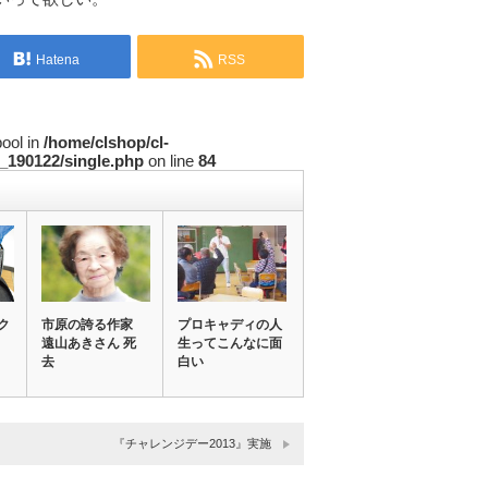
Hatena
RSS
bool in
/home/clshop/cl-
_190122/single.php
on line
84
ク
市原の誇る作家
プロキャディの人
遠山あきさん 死
生ってこんなに面
去
白い
『チャレンジデー2013』実施