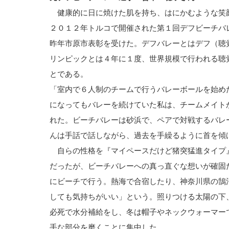
健康的に日に焼けた肌を持ち、はにかむような笑
２０１２年トルコで開催された第１回デフビーチバ
昨年市原市表彰を受けた。デフバレーとはデフ（聴
リンピックとは４年に１度、世界規模で行われる聴
とである。
「室内で６人制のチームで行うバレーボールを始め
になってもバレーを続けていた私は、チームメイト
れた。ビーチバレーは砂浜で、ペアで対戦するバレ
んは手話で話しながら、過去を手繰るように首を傾
自らの性格を『マイペースだけど猪突猛進タイプ
だったが、ビーチバレーへの真っ直ぐな想いが確固
にビーチで行う。熱海で合宿したり、神奈川県の鵠
しても気持ちがいい」という。照りつける太陽の下
必死で水分補給をし、冬は帽子やネックウォーマー
手な部分を磨くことに集中した。