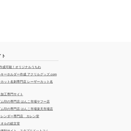
イト
ら作成可能！オリジナルうちわ
キーホルダー作成 アクリルグッズ.com
ーカット名刺専門店 レーザーカット名
ー加工専門サイト
ゴム印の専門店 はんこ市場ヤフー店
ゴム印の専門店 はんこ市場楽天市場店
カレンダー専門店 カレン堂
タオルの総文堂
成便利サイト スタプリドットコム