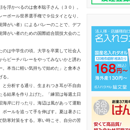
顔を浮かべるのは會本聡子さん（３０）。
レーボール世界選手権で９位タイとなり、
覚障がい者）によるバレーのことで、デフ
覚障がい者のための国際総合競技大会のこ
たのは中学生の頃。大学を卒業して社会人
からビーチバレーをやってみないかと誘わ
ー。本当に軽い気持ちで始めた」と會本さ
げる。
』と分析する通り、生まれつき耳が不自由
たる結果を作り上げた。「練習は毎週土日
沼海岸に行ったり。海辺は風があって運動
、ボールを追って手を伸ばす。夏は暑さに
で防寒対策をする。寒い時こそ、自分の苦