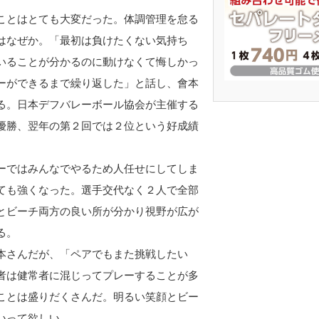
ことはとても大変だった。体調管理を怠る
はなぜか。「最初は負けたくない気持ち
いることが分かるのに動けなくて悔しかっ
ーができるまで繰り返した」と話し、會本
る。日本デフバレーボール協会が主催する
優勝、翌年の第２回では２位という好成績
ーではみんなでやるため人任せにしてしま
ても強くなった。選手交代なく２人で全部
とビーチ両方の良い所が分かり視野が広が
る。
本さんだが、「ペアでもまた挑戦したい
者は健常者に混じってプレーすることが多
ことは盛りだくさんだ。明るい笑顔とビー
いって欲しい。