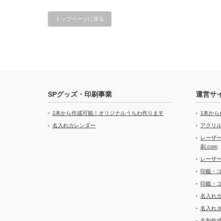
トップページに戻る
SPグッズ・印刷事業
運営サ
1本から作成可能！オリジナルうちわ作ります
1本か
名入れカレンダー
アクリル
レーザ
刺.com
レーザ
印鑑・
印鑑・
名入れ
名入れ
名刺作