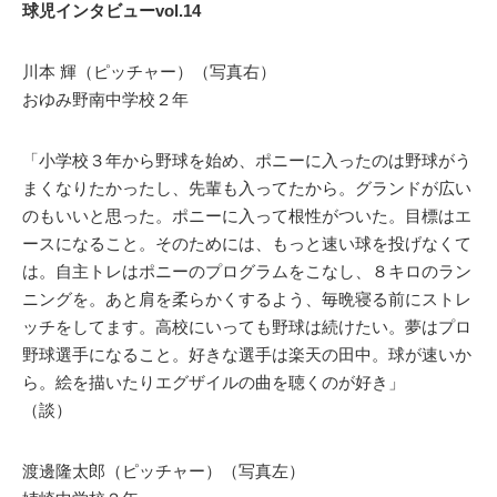
球児インタビューvol.14
川本 輝（ピッチャー）（写真右）
おゆみ野南中学校２年
「小学校３年から野球を始め、ポニーに入ったのは野球がう
まくなりたかったし、先輩も入ってたから。グランドが広い
のもいいと思った。ポニーに入って根性がついた。目標はエ
ースになること。そのためには、もっと速い球を投げなくて
は。自主トレはポニーのプログラムをこなし、８キロのラン
ニングを。あと肩を柔らかくするよう、毎晩寝る前にストレ
ッチをしてます。高校にいっても野球は続けたい。夢はプロ
野球選手になること。好きな選手は楽天の田中。球が速いか
ら。絵を描いたりエグザイルの曲を聴くのが好き」
（談）
渡邊隆太郎（ピッチャー）（写真左）