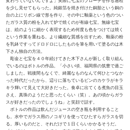
変わっていないんですよ」実際に七宝のブローチを作る過程
を少し見せてもらった。純銀箔を焼き付けた銅胎という銅の
台の上にリボン線で形を作り、その中に釉薬という色のつい
たガラス質の粉を入れて炉で焼くのが有線七宝。無線七宝
は、絵のように細かく表現するため何度も色をつけては焼く
という作業を重ねる。より繊細な質感を出すため、釉薬の粉
を乳鉢ですってドロドロにしたものを筆を用いて塗るのは木
下さん独自の方法。
彫金と七宝を４０年続けてきた木下さんが新しく取り組ん
でいるのはボトルの作品。「小さい頃、福岡県の筑豊で過ご
しました。戦後間もなくで、綺麗なものなんて何ひとつなか
った時代だったから、辺りに落ちているビンのカケラがキラ
キラ輝いて見えて大好きだった。食卓に出てくる煮魚の目玉
さえ、真珠のようだと思ったくらい（笑）。あの頃からガラ
スが好きだったのでしょうね」と笑顔で話す。
ボトルの作品は飲んだジュースの空き瓶を利用すること
も。水中でガラス用のノコギリを使ってひたすらガラスを切
る。厚いものだと、それだけで１日くらいかかるそうだ。