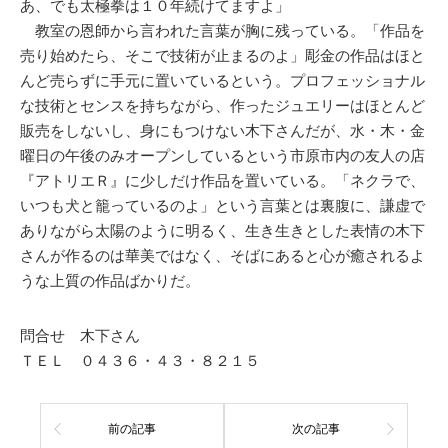
あ、でも太極拳は１０年続けてますよ」
教室の恩師から言われた言葉が胸に残っている。「作品を
売り始めたら、そこで技術が止まるのよ」彫金の作品はほと
んど売らずに手元に置いているという。プロフェッショナル
な技術とセンスを持ちながら、作ったジュエリーはほとんど
販売をしないし、身にもつけない木下さんだが、水・木・金
曜日の午後のみオープンしているという市原市内の友人の店
『アトリエＲ』に少しだけ作品を置いている。「ネクラで、
いつも犬と籠っているのよ」という言葉とは裏腹に、謙虚で
ありながら太陽のように明るく、生き生きとした表情の木下
さんが作るのは華美ではなく、そばにあると心が癒されるよ
うな上質の作品ばかりだ。
問合せ 木下さん
ＴＥＬ ０４３６・４３・８２１５
前の記事
次の記事