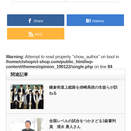
Share
Hatena
RSS
Warning
: Attempt to read property "show_author" on bool in
/home/clshop/cl-shop.com/public_html/wp-
content/themes/opinion_190122/single.php
on line
84
関連記事
鎌倉街道上総路を姉崎高校の生徒らが訪
ねる
全国レベルの試合をつかさどる1級審判
員 清水 勇人さん