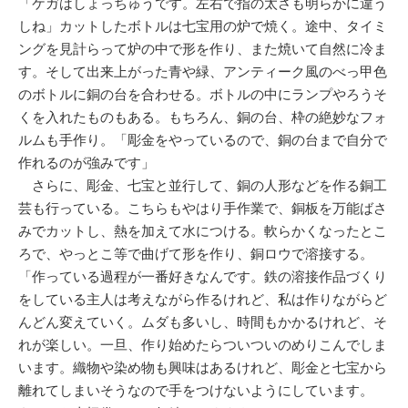
「ケガはしょっちゅうです。左右で指の太さも明らかに違う
しね」カットしたボトルは七宝用の炉で焼く。途中、タイミ
ングを見計らって炉の中で形を作り、また焼いて自然に冷ま
す。そして出来上がった青や緑、アンティーク風のべっ甲色
のボトルに銅の台を合わせる。ボトルの中にランプやろうそ
くを入れたものもある。もちろん、銅の台、枠の絶妙なフォ
ルムも手作り。「彫金をやっているので、銅の台まで自分で
作れるのが強みです」
さらに、彫金、七宝と並行して、銅の人形などを作る銅工
芸も行っている。こちらもやはり手作業で、銅板を万能ばさ
みでカットし、熱を加えて水につける。軟らかくなったとこ
ろで、やっとこ等で曲げて形を作り、銅ロウで溶接する。
「作っている過程が一番好きなんです。鉄の溶接作品づくり
をしている主人は考えながら作るけれど、私は作りながらど
んどん変えていく。ムダも多いし、時間もかかるけれど、そ
れが楽しい。一旦、作り始めたらついついのめりこんでしま
います。織物や染め物も興味はあるけれど、彫金と七宝から
離れてしまいそうなので手をつけないようにしています。