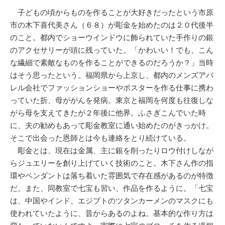
子どもの頃からものを作ることが大好きだったという市原
市の木下喜代美さん（６８）が彫金を始めたのは２０代後半
のこと。都内でショーウインドウに飾られていた手作りの銀
のアクセサリーが頭に残っていた。「かわいい！でも、こん
な繊細で素敵なものを作ることができるのだろうか？」当時
はそう思ったという。福岡県から上京し、都内のメンズアパ
レル会社でファッションショーやポスターを作る仕事に携わ
っていた折、母ががんを発病。東京と福岡を何度も往復しな
がら母を支えてきたが２年後に他界。ふさぎこんでいた時
に、夫の勧めもあって彫金教室に通い始めたのがきっかけ。
そこで出会った恩師とは今も連絡をとり続けている。
彫金とは、現在は金属、主に銀を削ったりロウ付けしなが
らジュエリーを創り上げていく技術のこと。木下さん作の指
環やペンダントは落ち着いた雰囲気で存在感があるのが特徴
だ。また、同教室で七宝も習い、作品を作るように。「七宝
は、中国やインド、エジプトのツタンカーメンのマスクにも
使われていたように、昔からあるのよね。基本的な作り方は