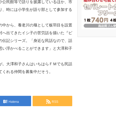
や公民館等で語りを披露しているほか、市
り、時には小学生が語り部として参加する
の中から、養老川の堰として板羽目を設置
村へ出てきたイシ子の苦労話を描いた『ピ
の伝記シリーズ。「身近な民話なので、話
思い浮かべることができます」と大澤和子
が。大澤和子さんはいちはらＦＭでも民話
てくれる仲間を募集中だそう。
Hatena
RSS