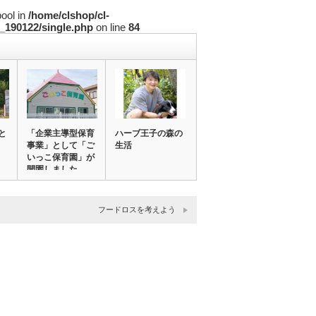
bool in
/home/clshop/cl-
_190122/single.php
on line
84
と
「企業主導型保育
ハーブ王子の森の
事業」として「ご
生活
いっこ保育園」が
開園しました
フードロスを考えよう