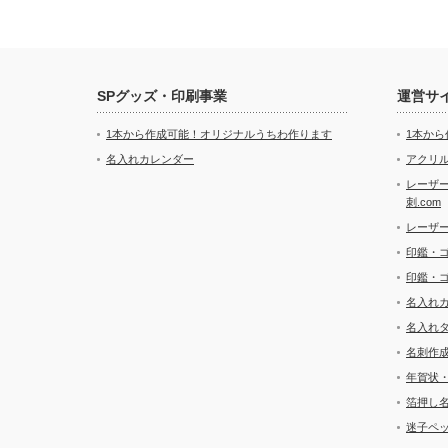
SPグッズ・印刷事業
運営サ
1本から作成可能！オリジナルうちわ作ります
1本か
名入れカレンダー
アクリル
レーザ
刺.com
レーザ
印鑑・
印鑑・
名入れ
名入れ
名刺作
年賀状
箔押し
迷子ペッ