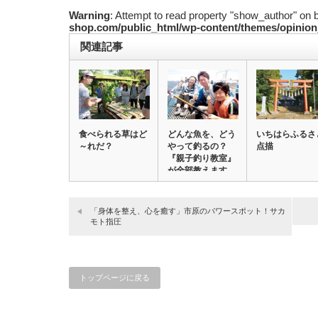
Warning
: Attempt to read property "show_author" on 
shop.com/public_html/wp-content/themes/opinion
関連記事
食べられる草はど
どんな魚を、どう
いちはらふるさ
～れだ？
やって釣るの？
点描
『親子釣り教室』
が全部教えます
「身体を整え、心を癒す」市原のパワースポット！サカ
モト指圧
トップページに戻る