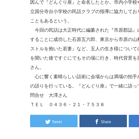
因んで『どんぐり座』と命名したとか。市内小学校
立国分寺台小学校の民話クラブの指導に協力してお
こともあるという。
今回の民話は大正時代に編纂された『市原郡誌』
することに成功した石原五六郎、東京から市原の山
ストルを抱いた若妻』など、五人の生き様について
を聞いた後ですぐにでもその場に行き、時代背景を
さん。
心に響く素晴らしい話術に会場からは満場の拍手
の語りを行っている。『どんぐり座』で一緒に語っ
問合せ 大澤さん
ＴＥＬ ０４３６・２１・７５３８
Tweet
Share