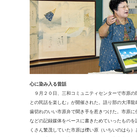
心に染み入る昔話
９月２０日、三和コミュニティセンターで市原の
との民話を楽しむ』が開催された。語り部の大澤龍
歯切れのいい市原弁で聞き手を惹きつけた。市原に
などの記録媒体をベースに書きためていったものを
くさん繁茂していた市原は櫟い原（いちいのはら）