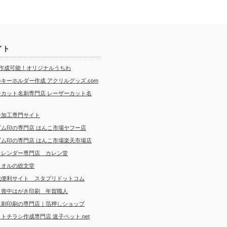
イト
ら作成可能！オリジナルうちわ
キーホルダー作成 アクリルグッズ.com
ーカット名刺専門店 レーザーカット名
ー加工専門サイト
ゴム印の専門店 はんこ市場ヤフー店
ゴム印の専門店 はんこ市場楽天市場店
カレンダー専門店 カレン堂
タオルの総文堂
成便利サイト スタプリドットコム
・喪中はがき印刷 年賀職人
名刺印刷の専門店｜箔押しショップ
トチラシ作成専門店 迷子ペット.net