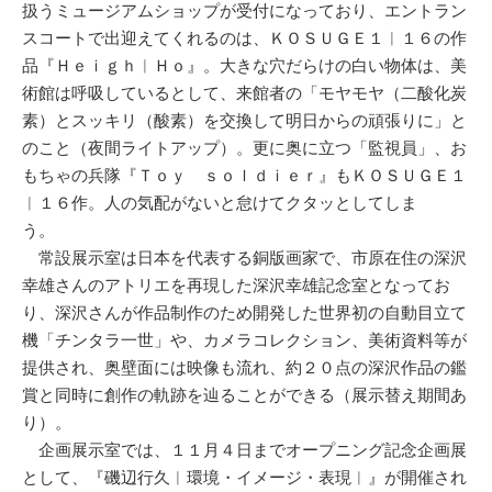
扱うミュージアムショップが受付になっており、エントラン
スコートで出迎えてくれるのは、ＫＯＳＵＧＥ１︱１６の作
品『Ｈｅｉｇｈ︱Ｈｏ』。大きな穴だらけの白い物体は、美
術館は呼吸しているとして、来館者の「モヤモヤ（二酸化炭
素）とスッキリ（酸素）を交換して明日からの頑張りに」と
のこと（夜間ライトアップ）。更に奥に立つ「監視員」、お
もちゃの兵隊『Ｔｏｙ ｓｏｌｄｉｅｒ』もＫＯＳＵＧＥ１
︱１６作。人の気配がないと怠けてクタッとしてしま
う。
常設展示室は日本を代表する銅版画家で、市原在住の深沢
幸雄さんのアトリエを再現した深沢幸雄記念室となってお
り、深沢さんが作品制作のため開発した世界初の自動目立て
機「チンタラ一世」や、カメラコレクション、美術資料等が
提供され、奥壁面には映像も流れ、約２０点の深沢作品の鑑
賞と同時に創作の軌跡を辿ることができる（展示替え期間あ
り）。
企画展示室では、１１月４日までオープニング記念企画展
として、『磯辺行久︱環境・イメージ・表現︱』が開催され