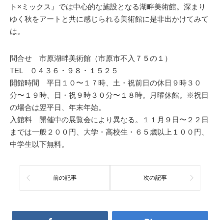
ト×ミックス』では中心的な施設となる湖畔美術館。深まり
ゆく秋をアートと共に感じられる美術館に是非出かけてみて
は。
問合せ 市原湖畔美術館（市原市不入７５の１）
TEL ０４３６・９８・１５２５
開館時間 平日１０〜１７時、土・祝前日の休日９時３０
分〜１９時、日・祝９時３０分〜１８時。月曜休館。※祝日
の場合は翌平日、年末年始。
入館料 開催中の展覧会により異なる。１１月９日〜２２日
までは一般２００円、大学・高校生・６５歳以上１００円、
中学生以下無料。
前の記事
次の記事