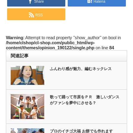
Share
Hatena
RSS
Warning
: Attempt to read property "show_author" on bool in
/home/clshop/cl-shop.com/public_html/wp-
content/themes/opinion_190122/single.php
on line
84
関連記事
ふんわり感が魅力、編むネックレス
歌って踊って市原をＰＲ 激しいダンス
がファンを夢中にさせる？
プロのイチゴ大福 お餅でも作れます