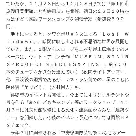
ていたが、１１月２３日から１２月２８日までは『第１回市
原湖畔美術館こども絵画展』を開催。初日の２３日１０時か
らは子ども英語ワークショップを開催予定（参加費５００
円）。
地下におりると、クワクボリョウタによる『Ｌｏｓｔ Ｗ
ｉｎｄｏｗｓ』。暗闇に映し出される不思議な世界が展開し
ている。また、１階からスロープを上がり屋上広場までのス
ペースは、ヴィト・アコンチ作『ＭＵＳＥＵＭ︱ＳＴＡＩＲ
Ｓ／ＲＯＯＦ ＯＦ ＮＥＥＤＬＥＳ＆ＰＩＮＳ』。約７００
本のチューブをかき分け進んでいく（夜間ライトアップ）。
他、日没後の鑑賞であるが、レストラン前での、星のこもれ
陽体験『星ぶどう』（木村崇人）も。
体験型のイベントも開催し、今までにオリジナルテントや
凧を作る『夏のこどもキャンプ』等のワークショップ、１１
月３日には美術館改修による変化を建築面からみた『建築ツ
アー』を開催した。今後のイベント予定については同館ＨＰ
をチェック。
来年３月に開催される『中房総国際芸術祭 いちはらアー