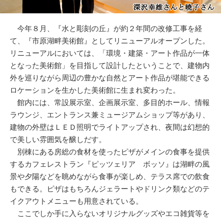
今年８月、『水と彫刻の丘』が約２年間の改修工事を経
て、『市原湖畔美術館』としてリニューアルオープンした。
リニューアルにおいては、「環境・建築・アート作品が一体
となった美術館」を目指して設計したということで、建物内
外を巡りながら周辺の豊かな自然とアート作品が堪能できる
ロケーションを生かした美術館に生まれ変わった。
館内には、常設展示室、企画展示室、多目的ホール、情報
ラウンジ、エントランス兼ミュージアムショップ等があり、
建物の外壁はＬＥＤ照明でライトアップされ、夜間は幻想的
で美しい雰囲気を醸しだす。
別棟にある房総の食材を使ったピザがメインの食事を提供
するカフェレストラン『ピッツェリア ボッソ』は湖畔の風
景や夕陽などを眺めながら食事が楽しめ、テラス席での飲食
もできる。ピザはもちろんジェラートやドリンク類などのテ
イクアウトメニューも用意されている。
ここでしか手に入らないオリジナルグッズやエコ雑貨等を