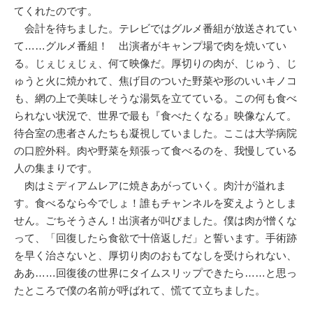
てくれたのです。
会計を待ちました。テレビではグルメ番組が放送されてい
て……グルメ番組！ 出演者がキャンプ場で肉を焼いてい
る。じぇじぇじぇ、何て映像だ。厚切りの肉が、じゅう、じ
ゅうと火に焼かれて、焦げ目のついた野菜や形のいいキノコ
も、網の上で美味しそうな湯気を立てている。この何も食べ
られない状況で、世界で最も『食べたくなる』映像なんて。
待合室の患者さんたちも凝視していました。ここは大学病院
の口腔外科。肉や野菜を頬張って食べるのを、我慢している
人の集まりです。
肉はミディアムレアに焼きあがっていく。肉汁が溢れま
す。食べるなら今でしょ！誰もチャンネルを変えようとしま
せん。ごちそうさん！出演者が叫びました。僕は肉が憎くな
って、「回復したら食欲で十倍返しだ」と誓います。手術跡
を早く治さないと、厚切り肉のおもてなしを受けられない、
ああ……回復後の世界にタイムスリップできたら……と思っ
たところで僕の名前が呼ばれて、慌てて立ちました。