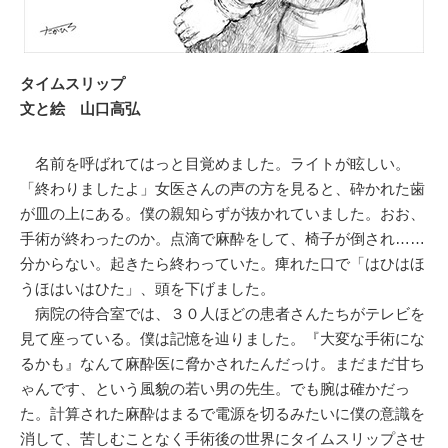
タイムスリップ
文と絵 山口高弘
名前を呼ばれてはっと目覚めました。ライトが眩しい。
「終わりましたよ」女医さんの声の方を見ると、砕かれた歯
が皿の上にある。僕の親知らずが抜かれていました。おお、
手術が終わったのか。点滴で麻酔をして、椅子が倒され……
分からない。起きたら終わっていた。痺れた口で「はひはほ
うほはいはひた」、頭を下げました。
病院の待合室では、３０人ほどの患者さんたちがテレビを
見て座っている。僕は記憶を辿りました。『大変な手術にな
るかも』なんて麻酔医に脅かされたんだっけ。まだまだ甘ち
ゃんです、という風貌の若い男の先生。でも腕は確かだっ
た。計算された麻酔はまるで電源を切るみたいに僕の意識を
消して、苦しむことなく手術後の世界にタイムスリップさせ