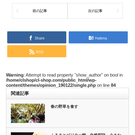
前の記事
次の記事
Share
Hatena
RSS
Warning
: Attempt to read property "show_author" on bool in
/home/clshop/cl-shop.com/public_html/wp-
content/themes/opinion_190122/single.php
on line
84
関連記事
春の野草を食す