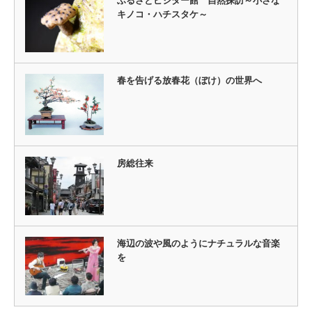
ふるさとビジター館 自然探訪～小さな
キノコ・ハチスタケ～
春を告げる放春花（ぼけ）の世界へ
房総往来
海辺の波や風のようにナチュラルな音楽
を