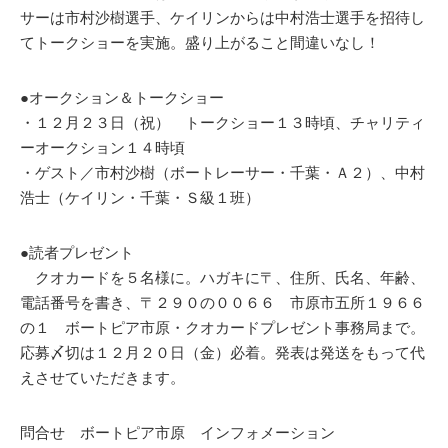
サーは市村沙樹選手、ケイリンからは中村浩士選手を招待し
てトークショーを実施。盛り上がること間違いなし！
●オークション＆トークショー
・１２月２３日（祝） トークショー１３時頃、チャリティ
ーオークション１４時頃
・ゲスト／市村沙樹（ボートレーサー・千葉・Ａ２）、中村
浩士（ケイリン・千葉・Ｓ級１班）
●読者プレゼント
クオカードを５名様に。ハガキに〒、住所、氏名、年齢、
電話番号を書き、〒２９０の００６６ 市原市五所１９６６
の１ ボートピア市原・クオカードプレゼント事務局まで。
応募〆切は１２月２０日（金）必着。発表は発送をもって代
えさせていただきます。
問合せ ボートピア市原 インフォメーション