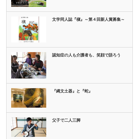
文学同人誌『槇』～第４回新人賞募集～
認知症の人も介護者も、笑顔で語ろう
『縄文土器』と『蛇』
父子で二人三脚