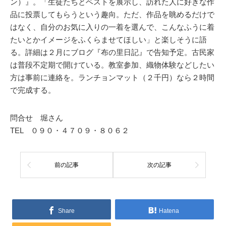
ン）』。「生徒たちとベストを展示し、訪れた人に好きな作
品に投票してもらうという趣向。ただ、作品を眺めるだけで
はなく、自分のお気に入りの一着を選んで、こんなふうに着
たいとかイメージをふくらませてほしい」と楽しそうに語
る。詳細は２月にブログ『布の里日記』で告知予定。古民家
は普段不定期で開けている。教室参加、織物体験などしたい
方は事前に連絡を。ランチョンマット（２千円）なら２時間
で完成する。
問合せ 堀さん
TEL ０９０・４７０９・８０６２
前の記事
次の記事
Share
Hatena