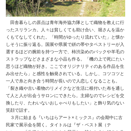
田舎暮らしの原点は青年海外協力隊として織物を教えに行
ったスリランカ。人々は貧しくても助け合い、堀さんを温か
くもてなしてくれた。「時間がゆったり流れていた」と懐か
しそうに振り返る。国展や県展で絣の帯やタペストリーが入
選するほどの腕前を持つ一方で、柿渋染めのバックや羊毛の
ストラップなどさまざまな小品も作る。「機の上で死にたい
思うほど織物が好き。ここでオリジナリティのある作品を生
み出せたら」と感性を触発されている。しかし、コツコツと
一人で糸と向き合う時間が長いので人恋しくなることも。
「裂き織や古い着物のリメイクなど生活に根付いた布を通し
て人と人が出会うサロンにできたら。主婦なのでレシピを交
換したり、たわいないおしゃべりもしたい」と飾り気のない
笑顔で話す。
３月に始まる『いちはらアート×ミックス』の会期中に古
民家で展示会を開く。タイトルは『ザ・ベスト展（テ