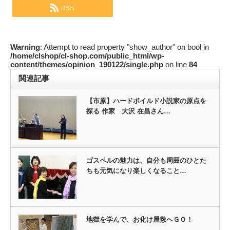
RSS
Warning
: Attempt to read property "show_author" on bool in
/home/clshop/cl-shop.com/public_html/wp-
content/themes/opinion_190122/single.php
on line
84
関連記事
【市原】ハードボイルド小説家の原点を
探る 作家 大沢 在昌さん…
ゴスペルの魅力は、自分も周囲のひとた
ちも元気になり楽しくなること…
地獄を学んで、お化け屋敷へＧＯ！