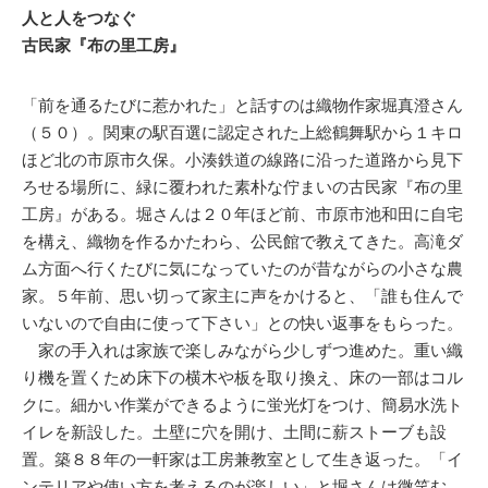
人と人をつなぐ
古民家『布の里工房』
「前を通るたびに惹かれた」と話すのは織物作家堀真澄さん
（５０）。関東の駅百選に認定された上総鶴舞駅から１キロ
ほど北の市原市久保。小湊鉄道の線路に沿った道路から見下
ろせる場所に、緑に覆われた素朴な佇まいの古民家『布の里
工房』がある。堀さんは２０年ほど前、市原市池和田に自宅
を構え、織物を作るかたわら、公民館で教えてきた。高滝ダ
ム方面へ行くたびに気になっていたのが昔ながらの小さな農
家。５年前、思い切って家主に声をかけると、「誰も住んで
いないので自由に使って下さい」との快い返事をもらった。
家の手入れは家族で楽しみながら少しずつ進めた。重い織
り機を置くため床下の横木や板を取り換え、床の一部はコル
クに。細かい作業ができるように蛍光灯をつけ、簡易水洗ト
イレを新設した。土壁に穴を開け、土間に薪ストーブも設
置。築８８年の一軒家は工房兼教室として生き返った。「イ
ンテリアや使い方を考えるのが楽しい」と堀さんは微笑む。