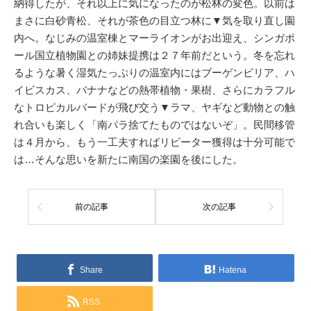
納得したが、それ以上に気になったのが松林の変色。以前は
まさに白砂青松、それが茶色の目立つ林に▼気を取り直し園
内へ。なじみの温室棟とマーライオンがお出迎え、シンガポ
ール国立植物園との姉妹提携は２７年前だという。冬を忘れ
るような暑く湿気たっぷりの温室内にはブーゲンビリア、ハ
イビスカス、バナナなどの熱帯植物・果樹、さらにカラフル
なトロピカルバードが飛び交う▼ラマ、ヤギなど動物との触
れ合いも楽しく「南パラ捨てたものではないぞ」。民間移管
は４月から、もう一工夫すればリピーター獲得は十分可能で
は…そんな思いを新たに南国の楽園を後にした。
前の記事
次の記事
Share
Hatena
RSS