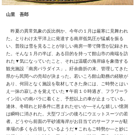
山里 吾郎
昨夏の異常気象の反比例か、今年の１月は厳寒に見舞われ
た。とりわけ太平洋上に発達する南岸低気圧が猛威を振る
い、普段は雪を見ることが珍しい南房一帯で降雪が記録され
た。そんな１月の半ば、ある目的を持って館山市の南端を訪
れた▼気になっていたこと、それは温暖の海岸線を象徴する
観光施設「南房パラダイス」。紆余曲折の末、管理してきた
県から民間への売却が決まった。若いころ館山勤務の経験が
あり、何回となく施設を取材してきた身には、ご時勢とはい
え一抹の寂しさを覚えていた▼午前１０時過ぎ、フラワーラ
イン沿いの南パラに着くと、予想以上の車が止まっている。
連休、冬晴れと好条件に恵まれたせいか―そんな嬉しい憶測
は瞬時に消された。大型ワゴンの後ろにウエットスーツの若
者。どうやら前面の平砂浦海岸がお目当てのサーファーが駐
車場の多くを占領しているようだ▼これもご時勢か―と妙に