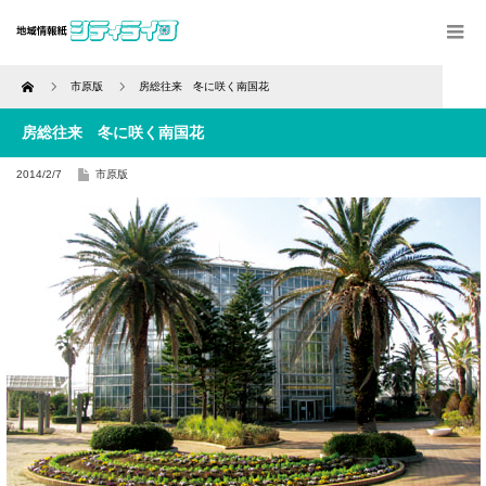
Home
市原版
房総往来 冬に咲く南国花
房総往来 冬に咲く南国花
2014/2/7
市原版