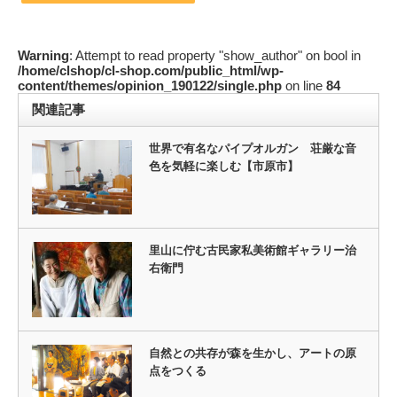
Warning
: Attempt to read property "show_author" on bool in
/home/clshop/cl-shop.com/public_html/wp-
content/themes/opinion_190122/single.php
on line
84
関連記事
世界で有名なパイプオルガン 荘厳な音
色を気軽に楽しむ【市原市】
里山に佇む古民家私美術館ギャラリー治
右衛門
自然との共存が森を生かし、アートの原
点をつくる