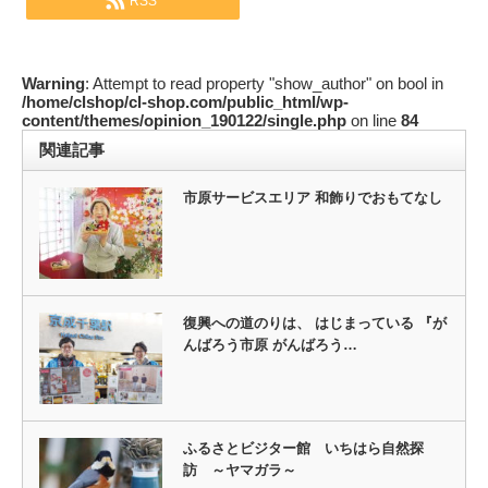
RSS
Warning
: Attempt to read property "show_author" on bool in
/home/clshop/cl-shop.com/public_html/wp-
content/themes/opinion_190122/single.php
on line
84
関連記事
市原サービスエリア 和飾りでおもてなし
復興への道のりは、 はじまっている 『が
んばろう市原 がんばろう…
ふるさとビジター館 いちはら自然探
訪 ～ヤマガラ～