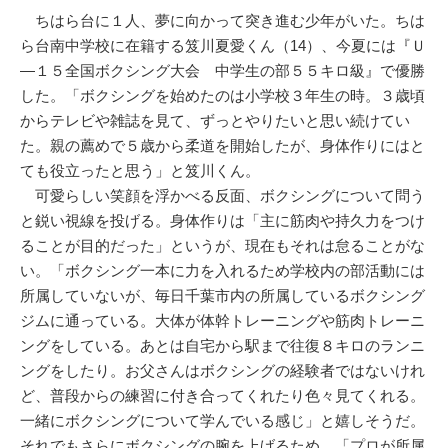
ちはら台に１人、夢に向かって突き進む少年がいた。ちは
ら台南中学校に在籍する笈川夏愛くん（14）、今夏には『Ｕ
―１５全国ボクシング大会 中学生の部５５キロ級』で優勝
した。「ボクシングを始めたのは小学校３年生の時。３歳頃
からテレビや雑誌を見て、ずっとやりたいと思い続けてい
た。親の薦めで５歳から柔道を開始したが、身体作りにはと
ても役立ったと思う」と笈川くん。
可愛らしい笑顔を浮かべる反面、ボクシングについて問う
と鋭い視線を投げる。身体作りは「主に筋肉や持久力をつけ
ることが目的だった」というが、現在もそれは怠ることがな
い。「ボクシング一本に力を入れるため学校内の部活動には
所属していないが、毎日千葉市内の所属しているボクシング
ジムに通っている。大体が体幹トレーニングや筋肉トレーニ
ングをしている。あとは自宅から駅まで往復８キロのランニ
ングをしたり。お父さんはボクシングの経験者ではないけれ
ど、普段からの練習に付き合ってくれたり色々見てくれる。
一緒にボクシングについて学んでいる感じ」と嬉しそうだ。
それでもさらにボクシングの腕を上げるため、「プロが所属