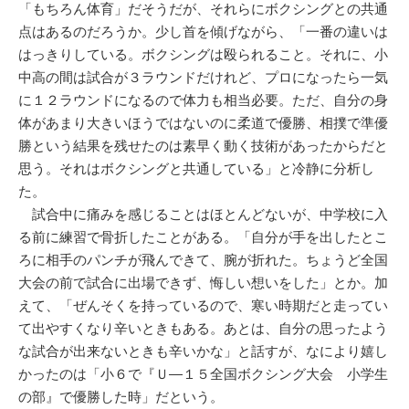
「もちろん体育」だそうだが、それらにボクシングとの共通
点はあるのだろうか。少し首を傾げながら、「一番の違いは
はっきりしている。ボクシングは殴られること。それに、小
中高の間は試合が３ラウンドだけれど、プロになったら一気
に１２ラウンドになるので体力も相当必要。ただ、自分の身
体があまり大きいほうではないのに柔道で優勝、相撲で準優
勝という結果を残せたのは素早く動く技術があったからだと
思う。それはボクシングと共通している」と冷静に分析し
た。
試合中に痛みを感じることはほとんどないが、中学校に入
る前に練習で骨折したことがある。「自分が手を出したとこ
ろに相手のパンチが飛んできて、腕が折れた。ちょうど全国
大会の前で試合に出場できず、悔しい想いをした」とか。加
えて、「ぜんそくを持っているので、寒い時期だと走ってい
て出やすくなり辛いときもある。あとは、自分の思ったよう
な試合が出来ないときも辛いかな」と話すが、なにより嬉し
かったのは「小６で『Ｕ―１５全国ボクシング大会 小学生
の部』で優勝した時」だという。