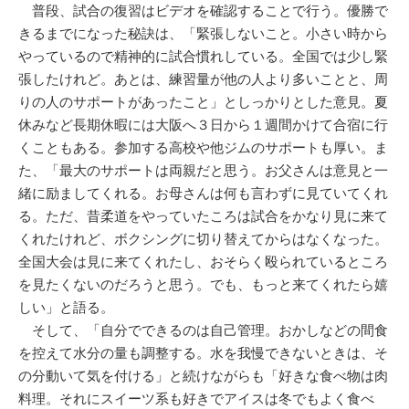
普段、試合の復習はビデオを確認することで行う。優勝で
きるまでになった秘訣は、「緊張しないこと。小さい時から
やっているので精神的に試合慣れしている。全国では少し緊
張したけれど。あとは、練習量が他の人より多いことと、周
りの人のサポートがあったこと」としっかりとした意見。夏
休みなど長期休暇には大阪へ３日から１週間かけて合宿に行
くこともある。参加する高校や他ジムのサポートも厚い。ま
た、「最大のサポートは両親だと思う。お父さんは意見と一
緒に励ましてくれる。お母さんは何も言わずに見ていてくれ
る。ただ、昔柔道をやっていたころは試合をかなり見に来て
くれたけれど、ボクシングに切り替えてからはなくなった。
全国大会は見に来てくれたし、おそらく殴られているところ
を見たくないのだろうと思う。でも、もっと来てくれたら嬉
しい」と語る。
そして、「自分でできるのは自己管理。おかしなどの間食
を控えて水分の量も調整する。水を我慢できないときは、そ
の分動いて気を付ける」と続けながらも「好きな食べ物は肉
料理。それにスイーツ系も好きでアイスは冬でもよく食べ