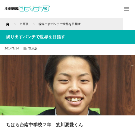
Home
市原版
繰り出すパンチで世界を目指す
繰り出すパンチで世界を目指す
2014/2/14
市原版
ちはら台南中学校２年 笈川夏愛くん