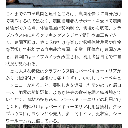
これまでの市民農園と違うところは、農園を借りて自分だけ
で耕作するのではなく、農園管理者のサポートを受けて農業
体験ができる点。体験農園は契約制で、栽培から収穫、クラ
ブハウス内にあるクッキングスタジオで調理や加工もでき
る。農園区画は、他に収穫だけを楽しむ収穫体験農園や作物
を選択して栽培する自由栽培農園、企業・団体向け農園があ
る。農園にはライブカメラが設置され、利用者は自宅で生育
状況が見られる。
更に大きな特徴はクラブハウス隣にバーベキューエリアが
あり（屋根付き・屋根なし各１０卓）、いのししバーベキュ
ーメニューがあること。美味しさを追及した脂ののった肩ロ
ース、地元の新鮮野菜、よもぎ餅等の食材を網と鉄板焼きで
いただく。食材の持ち込み、バーベキューエリアの利用だけ
もＯＫ。農園利用者はバーベキューエリア利用は無料。クラ
ブハウスにはラウンジや売店、多目的トイレ、更衣室、シャ
ワールームも完備している。