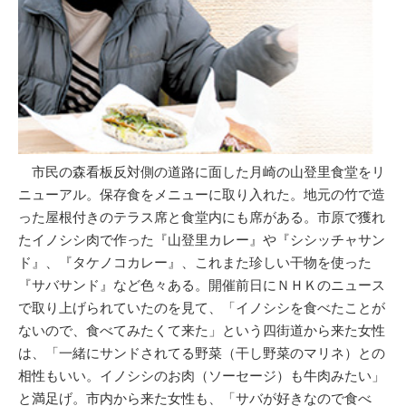
市民の森看板反対側の道路に面した月崎の山登里食堂をリ
ニューアル。保存食をメニューに取り入れた。地元の竹で造
った屋根付きのテラス席と食堂内にも席がある。市原で獲れ
たイノシシ肉で作った『山登里カレー』や『シシッチャサン
ド』、『タケノコカレー』、これまた珍しい干物を使った
『サバサンド』など色々ある。開催前日にＮＨＫのニュース
で取り上げられていたのを見て、「イノシシを食べたことが
ないので、食べてみたくて来た」という四街道から来た女性
は、「一緒にサンドされてる野菜（干し野菜のマリネ）との
相性もいい。イノシシのお肉（ソーセージ）も牛肉みたい」
と満足げ。市内から来た女性も、「サバが好きなので食べ