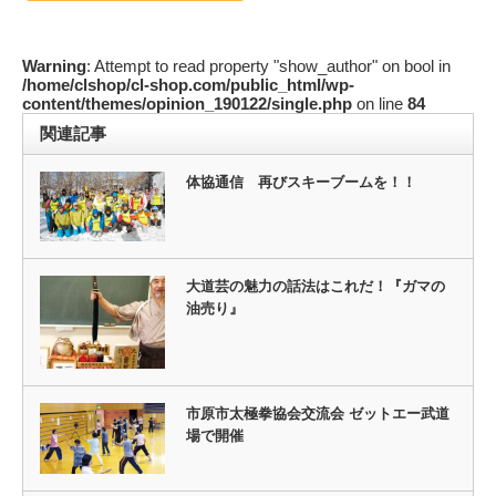
Warning
: Attempt to read property "show_author" on bool in
/home/clshop/cl-shop.com/public_html/wp-
content/themes/opinion_190122/single.php
on line
84
関連記事
体協通信 再びスキーブームを！！
大道芸の魅力の話法はこれだ！『ガマの
油売り』
市原市太極拳協会交流会 ゼットエー武道
場で開催