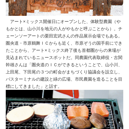
アート×ミックス開催日にオープンした、体験型農園（や
もかとは、山小川を地元の人がやもかと呼ぶことから）。チ
ェーンソーアートの栗田宏武さんの作品展示会場でもある。
圏央道・市原鶴舞ＩＣからも近く、市原ぞうの国手前にでき
たことから、アート×ミックス終了後も首都圏からの来場が
見込まれているニュースポットだ。同農園代表取締役・古関
幹雄さんは「圏央道のＩＣができるということで、山小川、
上田尾、下田尾の３つの町会がまちづくり協議会を設立し、
バスターミナルの建設と緑の広場、市民農園を造ることを目
標にしてきました」と話す。