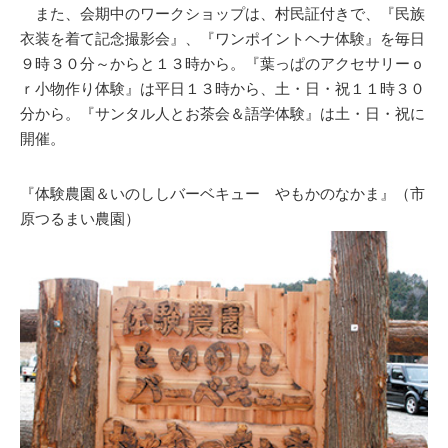
また、会期中のワークショップは、村民証付きで、『民族
衣装を着て記念撮影会』、『ワンポイントヘナ体験』を毎日
９時３０分～からと１３時から。『葉っぱのアクセサリーｏ
ｒ小物作り体験』は平日１３時から、土・日・祝１１時３０
分から。『サンタル人とお茶会＆語学体験』は土・日・祝に
開催。
『体験農園＆いのししバーベキュー やもかのなかま』（市
原つるまい農園）