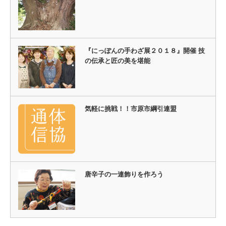
『にっぽんの手わざ展２０１８』開催 技
の伝承と匠の美を堪能
気軽に挑戦！！市原市綱引連盟
唐辛子の一連飾りを作ろう