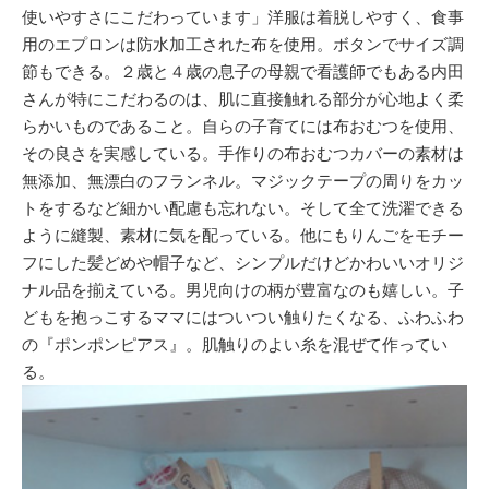
使いやすさにこだわっています」洋服は着脱しやすく、食事
用のエプロンは防水加工された布を使用。ボタンでサイズ調
節もできる。２歳と４歳の息子の母親で看護師でもある内田
さんが特にこだわるのは、肌に直接触れる部分が心地よく柔
らかいものであること。自らの子育てには布おむつを使用、
その良さを実感している。手作りの布おむつカバーの素材は
無添加、無漂白のフランネル。マジックテープの周りをカッ
トをするなど細かい配慮も忘れない。そして全て洗濯できる
ように縫製、素材に気を配っている。他にもりんごをモチー
フにした髪どめや帽子など、シンプルだけどかわいいオリジ
ナル品を揃えている。男児向けの柄が豊富なのも嬉しい。子
どもを抱っこするママにはついつい触りたくなる、ふわふわ
の『ポンポンピアス』。肌触りのよい糸を混ぜて作ってい
る。