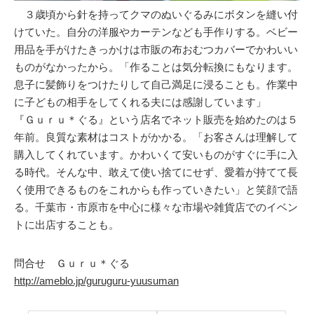
３歳頃から針を持ってクマのぬいぐるみにボタンを縫い付
けていた。自分の洋服やカーテンなども手作りする。ベビー
用品を手がけたきっかけは市販の布おむつカバーでかわいい
ものがなかったから。「作ることは気分転換にもなります。
息子に髪飾りをつけたりして自己満足に浸ることも。作業中
に子どもの相手をしてくれる夫には感謝しています」
『Ｇｕｒｕ＊ぐる』という店名でネット販売を始めたのは５
年前。良質な素材はコストがかかる。「お客さんは理解して
購入してくれています。かわいくて安いものがすぐに手に入
る時代。そんな中、敢えて使い捨てにせず、愛着が持てて長
く使用できるものをこれからも作っていきたい」と笑顔で語
る。千葉市・市原市を中心に様々な市場や雑貨店でのイベン
トに出店することも。
問合せ Ｇｕｒｕ＊ぐる
http://ameblo.jp/guruguru-yuusuman