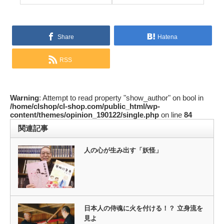
Share
Hatena
RSS
Warning
: Attempt to read property "show_author" on bool in
/home/clshop/cl-shop.com/public_html/wp-
content/themes/opinion_190122/single.php
on line
84
関連記事
人の心が生み出す「妖怪」
日本人の侍魂に火を付ける！？ 立身流を
見よ