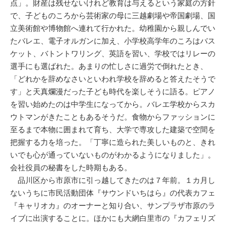
点」。財産は残せないけれど教育は与えるという家庭の方針
で、子どものころから芸術家の母に三越劇場や帝国劇場、国
立美術館や博物館へ連れて行かれた。幼稚園から親しんでい
たバレエ、電子オルガンに加え、小学校高学年のころはバス
ケット、バトントワリング、英語を習い、学校ではリレーの
選手にも選ばれた。あまりの忙しさに過労で倒れたとき、
「どれかを辞めなさいといわれ学校を辞めると答えたそうで
す」と天真爛漫だった子ども時代を楽しそうに語る。ピアノ
を習い始めたのは中学生になってから。バレエ学校からスカ
ウトマンがきたこともあるそうだ。食物からファッションに
至るまで本物に囲まれて育ち、大学で専攻した建築で空間を
把握する力を培った。「丁寧に造られた美しいものと、きれ
いでも心が通っていないものがわかるようになりました」。
会社役員の秘書をした時期もある。
品川区から市原市に引っ越してきたのは７年前。１カ月し
ないうちに市民活動団体『サウンドいちはら』の代表カフェ
『キャリオカ』のオーナーと知り合い、サンプラザ市原のラ
イブに出演することに。ほかにも大網白里市の『カフェリズ