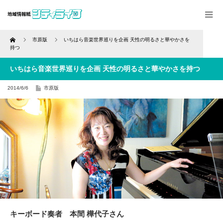
Home
市原版
いちはら音楽世界巡りを企画 天性の明るさと華やかさを
持つ
いちはら音楽世界巡りを企画 天性の明るさと華やかさを持つ
2014/6/6
市原版
キーボード奏者 本間 樺代子さん