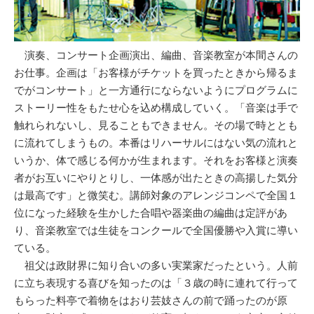
演奏、コンサート企画演出、編曲、音楽教室が本間さんの
お仕事。企画は「お客様がチケットを買ったときから帰るま
でがコンサート」と一方通行にならないようにプログラムに
ストーリー性をもたせ心を込め構成していく。「音楽は手で
触れられないし、見ることもできません。その場で時ととも
に流れてしまうもの。本番はリハーサルにはない気の流れと
いうか、体で感じる何かが生まれます。それをお客様と演奏
者がお互いにやりとりし、一体感が出たときの高揚した気分
は最高です」と微笑む。講師対象のアレンジコンペで全国１
位になった経験を生かした合唱や器楽曲の編曲は定評があ
り、音楽教室では生徒をコンクールで全国優勝や入賞に導い
ている。
祖父は政財界に知り合いの多い実業家だったという。人前
に立ち表現する喜びを知ったのは「３歳の時に連れて行って
もらった料亭で着物をはおり芸妓さんの前で踊ったのが原