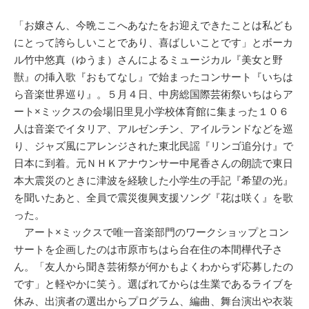
「お嬢さん、今晩ここへあなたをお迎えできたことは私ども
にとって誇らしいことであり、喜ばしいことです」とボーカ
ル竹中悠真（ゆうま）さんによるミュージカル『美女と野
獣』の挿入歌『おもてなし』で始まったコンサート『いちは
ら音楽世界巡り』。５月４日、中房総国際芸術祭いちはらア
ート×ミックスの会場旧里見小学校体育館に集まった１０６
人は音楽でイタリア、アルゼンチン、アイルランドなどを巡
り、ジャズ風にアレンジされた東北民謡『リンゴ追分け』で
日本に到着。元ＮＨＫアナウンサー中尾香さんの朗読で東日
本大震災のときに津波を経験した小学生の手記『希望の光』
を聞いたあと、全員で震災復興支援ソング『花は咲く』を歌
った。
アート×ミックスで唯一音楽部門のワークショップとコン
サートを企画したのは市原市ちはら台在住の本間樺代子さ
ん。「友人から聞き芸術祭が何かもよくわからず応募したの
です」と軽やかに笑う。選ばれてからは生業であるライブを
休み、出演者の選出からプログラム、編曲、舞台演出や衣装