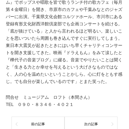
ム』でポップスや唱歌を皆で歌うランチ付の歌カフェ（毎月
第４金曜日）を開き、市原市のカフェや千葉みなとのジャズ
バーに出演。千葉県文化会館コルツァホール、市川市にある
登録有形文化財西洋館倶楽部でも企画コンサートを続ける。
「底が抜けている」と人から言われるほど明るい。楽しいこ
とを思いついたら周囲も巻き込んですぐに実行してしまう。
東日本大震災が起きたときにはいち早くチャリティコンサー
トを開き支援してきた。映画『ドラえもん』をみて涙したと
『樺代子の音楽ブログ』に綴る。音楽でやりたいことは聞く
と「生きる力とか幸せを与えるという大げさなものではな
く、人の心を温めたいということかしら。心に灯をともす感
じ。でも自分が楽しんでいるのです」とまた笑った。
問合せ ミュージアム ロフト（本間さん）
TEL ０９０・８３４６・４０２１
前の記事
次の記事