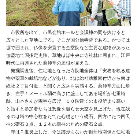
市役所を出て、市民会館ホールと会議棟の間を抜けると
広々とした草地にでる。そこが国分僧寺跡である。かつては
塀で囲まれ、仏像を安置する金堂院など主要な建物があった
伽藍地で国指定史跡。草地ほぼ中央に寺社林に囲まれ、江戸
時代に再興された薬師堂の屋根が見える。
発掘調査後、住宅地となった寺院地全体は「実務を執る建
物や薬草の栽培地などがあり、北は総社幼稚園付近から南は
総社２丁目付近」と聞くと広さを実感する。薬師堂方面に歩
き、左手１メートル弱の高さに盛土してある場所が七重塔
跡。山本さんが両手を広げ「１０階建ての市役所より高い」
と話すと参加者たちは想像を廻らせ天空を見上げた。現在残
るのは塔の中心柱をたてた心礎という礎石、四方にたつ四天
柱の礎石３点、１２本の側柱のための礎石２点。
寺は２度炎上した。今は跡形もないが伽藍地南側と住宅地