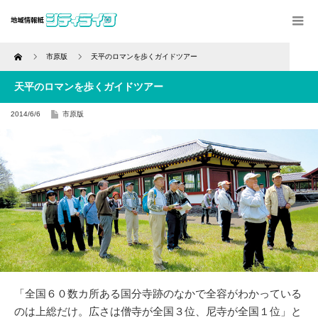
Home
市原版
天平のロマンを歩くガイドツアー
天平のロマンを歩くガイドツアー
2014/6/6
市原版
「全国６０数カ所ある国分寺跡のなかで全容がわかっている
のは上総だけ。広さは僧寺が全国３位、尼寺が全国１位」と