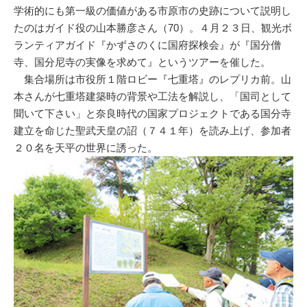
学術的にも第一級の価値がある市原市の史跡について説明し
たのはガイド役の山本勝彦さん（70）。４月２３日、観光ボ
ランティアガイド『かずさのくに国府探検会』が『国分僧
寺、国分尼寺の実像を求めて』というツアーを催した。
集合場所は市役所１階ロビー『七重塔』のレプリカ前。山
本さんが七重塔建築時の背景や工法を解説し、「国司として
聞いて下さい」と奈良時代の国家プロジェクトである国分寺
建立を命じた聖武天皇の詔（７４１年）を読み上げ、参加者
２０名を天平の世界に誘った。