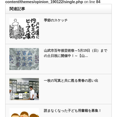
content/themes/opinion_190122/single.php
on line
84
関連記事
季節のスケッチ
⼭武市百年後芸術祭～5月19⽇（日）まで
の⼟⽇祝に開催中！～【⼭…
一枚の写真と共に甦る青春の思い出
読まなくなった子ども用書籍を募集！