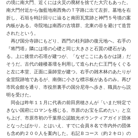
の境に南大門、近くには火災の廃材を捨てた大穴もあった。
南大門付近から伽藍地南西角のＴ字路に出て左折。墓地を右
折し、石垣を時計回りに辿ると南田瓦窯跡と神門５号墳の案
内板がある。寺院地は南西の古墳群、北東の谷を避けて造営
されたという。
再び国分寺跡にもどり、西門の柱列跡の復元地へ。右手の
『将門塔』隣には塔の心礎と同じ大きさと石質の礎石があ
る。上に後世の石塔が建つが、「なぜここにあるかは謎」だ
そうだ。古代の鐘楼基壇を利用して造られた仁王門をくぐる
と左に本堂、正面に薬師堂が建つ。右手の雑木林のあたりが
金堂院跡地であるが、南側に小さな標示板があるのみ。再び
市民会館を通り、市役所裏手の国分尼寺へ歩き、職員から説
明を受けた。
同会は昨年１１月に代表の前田房穂さんが「いまだ特定で
きない国府にロマンを感じる。市原のお宝を広めたい」と立
ち上げ、市原市初の千葉県公認観光ボランティアガイド団体
となったばかり。とはいえ、すでに会員８名で市内外の団体
も含め約２００人を案内した。右記Ｂコース（約２キロ）の