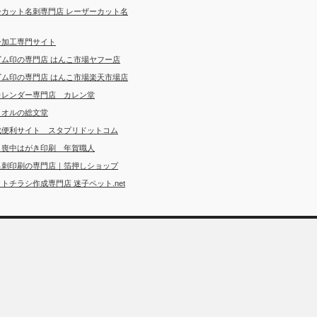
ーカット名刺専門店 レーザーカット名
ー加工専門サイト
ゴム印の専門店 はんこ市場ヤフー店
ゴム印の専門店 はんこ市場楽天市場店
カレンダー専門店 カレン堂
タオルの総文堂
成便利サイト スタプリドットコム
・喪中はがき印刷 年賀職人
名刺印刷の専門店｜箔押しショップ
トチラシ作成専門店 迷子ペット.net