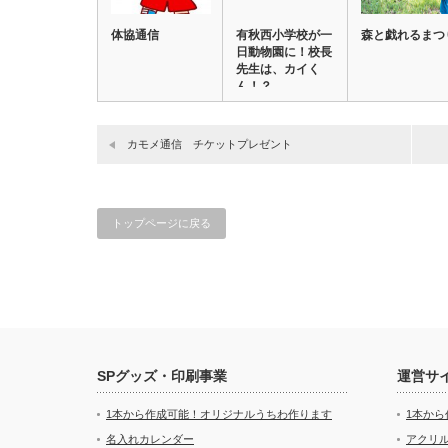
体協通信
有秋西小学校が一
森と戯れるまつ
日動物園に！校長
先生は、カイく
ん！？
カモメ通信 チケットプレゼント
トップページに戻る
SPグッズ・印刷事業
運営サ
1本から作成可能！オリジナルうちわ作ります
1本か
名入れカレンダー
アクリル