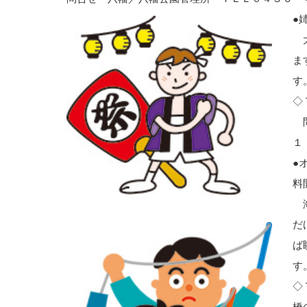
●
大
ま
す
◇
問
１
●
料
海
だ
ば
す
◇
橋