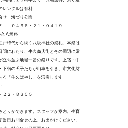
のレンタルは有料
合せ 海づり公園
ＥＬ ０４３６・２１・０４１９
牛久八坂祭
戸時代から続く八坂神社の祭礼。本祭は
日間にわたり、牛久商店街とその周辺に露
が立ち並ぶ地域一番の祭りです。上宿・中
・下宿の氏子たちが山車を引き、市文化財
ある「牛久ばやし」を演奏します。
～
・２２・８３５５
みとりができます。スタッフが案内。生育
ず当日お問合せの上、お出かけください。