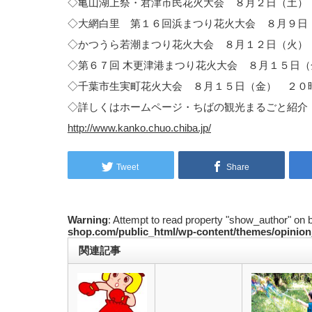
◇亀山湖上祭・君津市民花火大会 ８月２日（土）
◇大網白里 第１６回浜まつり花火大会 ８月９日
◇かつうら若潮まつり花火大会 ８月１２日（火）
◇第６７回 木更津港まつり花火大会 ８月１５日
◇千葉市生実町花火大会 ８月１５日（金） ２０
◇詳しくはホームページ・ちばの観光まるごと紹介
http://www.kanko.chuo.chiba.jp/
Tweet
Share
Warning
: Attempt to read property "show_author" on 
shop.com/public_html/wp-content/themes/opinion
関連記事