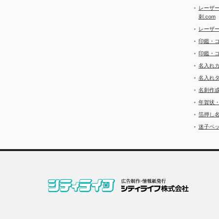
レーザ
刺.com
レーザ
印鑑・
印鑑・
名入れ
名入れ
名刺作
年賀状
箔押し
迷子ペッ