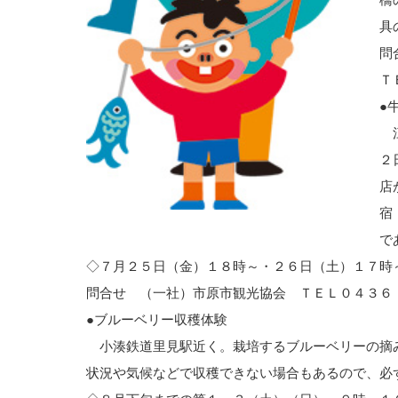
具
問
Ｔ
●
江
２
店
宿
で
◇７月２５日（金）１８時～・２６日（土）１７時
問合せ （一社）市原市観光協会 ＴＥＬ０４３６
●ブルーベリー収穫体験
小湊鉄道里見駅近く。栽培するブルーベリーの摘
状況や気候などで収穫できない場合もあるので、必