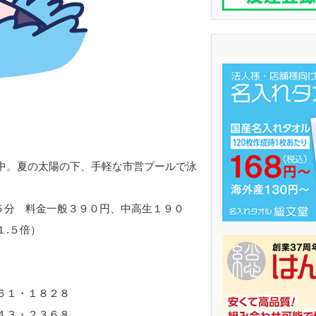
中。夏の太陽の下、手軽な市営プールで泳
５分 料金一般３９０円、中高生１９０
.５倍）
・６１・１８２８
４３・２３６８