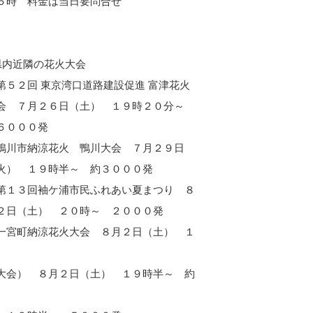
６時 料金は当日要問合せ
県内近隣の花火大会
第５２回 東京湾口道路建設促進 富津花火
会 ７月２６日（土） １９時２０分～
６０００発
鴨川市納涼花火 鴨川大会 ７月２９日
火） １９時半～ 約３０００発
第１３回袖ケ浦市民ふれあい夏まつり ８
２日（土） ２０時～ ２０００発
一宮町納涼花火大会 ８月２日（土） １
大会） ８月２日（土） １９時半～ 約