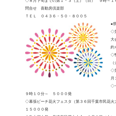
◇８月下旬までの第１・３（土）（日） ９時～１
問合せ 喜動房倶楽部
ＴＥＬ ０４３６・５０・８００５
●
◇
大
約
◇
（
◇
月
◇
９時１０分～ ５０００発
◇幕張ビーチ花火フェスタ（第３６回千葉市民花火
１５０００発