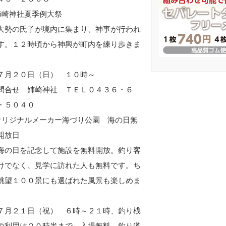
姉崎神社夏季例大祭
勢の氏子が境内に集まり、神事が行われ
す。１２時頃から神輿が町内を練り歩きま
。
７月２０日（日） １０時～
合せ 姉崎神社 ＴＥＬ０４３６・６
・５０４０
オリジナルメーカー海づり公園 海の日無
開放日
の日を記念して施設を無料開放。釣り客
けでなく、見学に訪れた人も無料です。ち
眺望１００景にも選ばれた風景も楽しめま
。
７月２１日（祝） ６時～２１時、釣り桟
の利用は２０時半まで 入場無料、釣り道