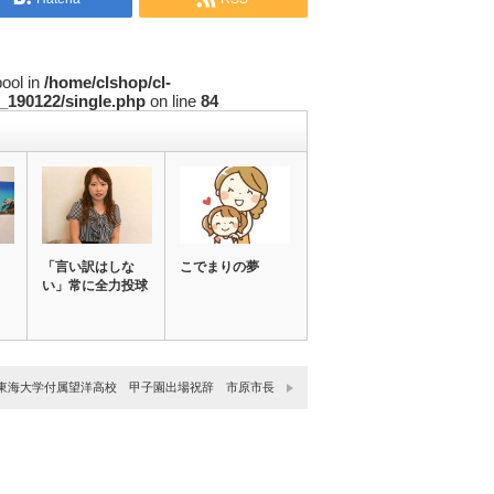
bool in
/home/clshop/cl-
_190122/single.php
on line
84
「言い訳はしな
こでまりの夢
い」常に全力投球
東海大学付属望洋高校 甲子園出場祝辞 市原市長