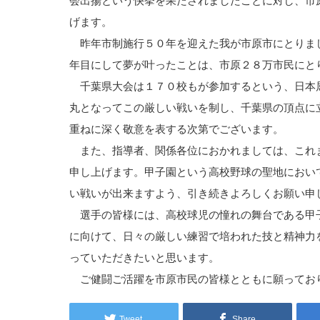
会出揚という快挙を果たされましたことに対し、市
げます。
昨年市制施行５０年を迎えた我が市原市にとりま
年目にして夢が叶ったことは、市原２８万市民にと
千葉県大会は１７０校もが参加するという、日本
丸となってこの厳しい戦いを制し、千葉県の頂点に
重ねに深く敬意を表する次第でございます。
また、指導者、関係各位におかれましては、これ
申し上げます。甲子園という高校野球の聖地におい
い戦いが出来ますよう、引き続きよろしくお願い申
選手の皆様には、高校球児の憧れの舞台である甲
に向けて、日々の厳しい練習で培われた技と精神力
っていただきたいと思います。
ご健闘ご活躍を市原市民の皆様とともに願ってお
Tweet
Share