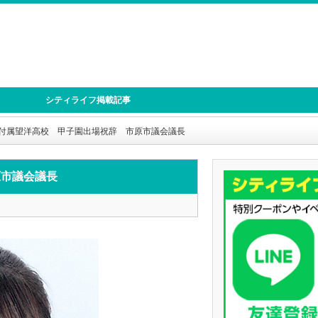
シティライフ掲載記事
付属望洋高校 甲子園出場祝辞 市原市議会議長
原市議会議長