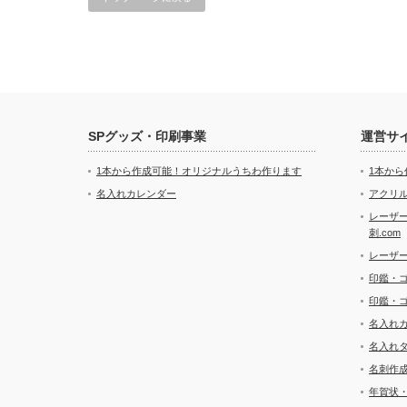
SPグッズ・印刷事業
運営サ
1本から作成可能！オリジナルうちわ作ります
1本か
名入れカレンダー
アクリル
レーザ
刺.com
レーザ
印鑑・
印鑑・
名入れ
名入れ
名刺作
年賀状