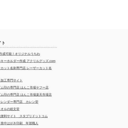
イト
ら作成可能！オリジナルうちわ
キーホルダー作成 アクリルグッズ.com
ーカット名刺専門店 レーザーカット名
ー加工専門サイト
ゴム印の専門店 はんこ市場ヤフー店
ゴム印の専門店 はんこ市場楽天市場店
カレンダー専門店 カレン堂
タオルの総文堂
成便利サイト スタプリドットコム
・喪中はがき印刷 年賀職人