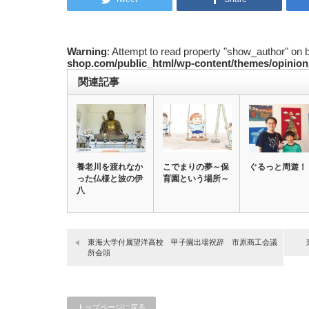
Warning
: Attempt to read property "show_author" on 
shop.com/public_html/wp-content/themes/opinion
関連記事
養老川を渡れなか
こでまりの夢～保
ぐるっと周遊！
った仏様と波の伊
育園という場所～
八
東海大学付属望洋高校 甲子園出場祝辞 市原商工会議
所会頭
トップページに戻る