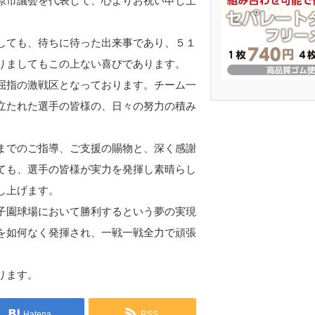
原市議会を代表して、心よりお祝い申し上
しても、待ちに待った出来事であり、５１
りましてもこの上ない喜びであります。
屈指の激戦区となっております。チーム一
立たれた選手の皆様の、日々の努力の積み
までのご指導、ご支援の賜物と、深く感謝
ても、選手の皆様が実力を発揮し素晴らし
し上げます。
子園球場において勝利するという夢の実現
を如何なく発揮され、一戦一戦全力で頑張
ります。
Hatena
RSS