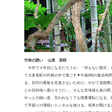
竹林の誘い 山里 吾郎
今年で４年目になるだろうか。「何もない贅沢」を
て大多喜町の竹林の中で過ごす▼午後6時の集合時
る。目印の看板を見逃さないためだ。やがて道路際
とか目的地へ着けそうだ」。そんな安堵感も束の間
やっとの細い道、言われなくても慎重運転になる。
て手掘りの薄暗いトンネルを抜ける。視界が開ける