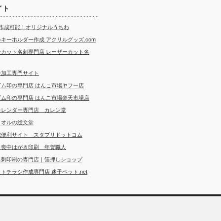
イト
ら作成可能！オリジナルうちわ
キーホルダー作成 アクリルグッズ.com
ーカット名刺専門店 レーザーカット名
ー加工専門サイト
ゴム印の専門店 はんこ市場ヤフー店
ゴム印の専門店 はんこ市場楽天市場店
カレンダー専門店 カレン堂
タオルの総文堂
成便利サイト スタプリドットコム
・喪中はがき印刷 年賀職人
名刺印刷の専門店｜箔押しショップ
トチラシ作成専門店 迷子ペット.net