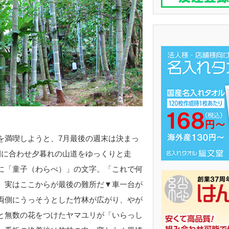
満喫しようと、7月最後の週末は決まっ
間に合わせ夕暮れの山道をゆっくりと走
に「童子（わらべ）」の文字。「これで何
、実はここからが最後の難所だ▼車一台が
両側にうっそうとした竹林が広がり、やが
と無数の花をつけたヤマユリが「いらっし