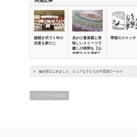
関連記事
鏡開き式で１年の
糸かけ曼荼羅と美
季節のスケッチ
決意を新たに
味しいスイーツで
癒しの時間を【山
武郡九十九里町】
…
編み部はじめました ピュアな子どもの不思議ワールド
トップページに戻る