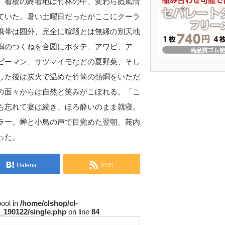
。看板の終着地は竹林の中、変わらぬ風情
ていた。暑い土曜日だったがここにクーラ
携帯は圏外、完全に喧騒とは無縁の別天地
鴨のつくねを合図にホタテ、アワビ、ア
ピーマン、サツマイモなどの夏野菜、そし
した後は炭火で温めた竹筒の熱燗をいただ
の面々からは自然と笑みがこぼれる。「こ
も忘れて宴は続き、ほろ酔いのまま就寝。
ラー。蝉と小鳥の声で目覚めた翌朝、苑内
った。
Hatena
RSS
bool in
/home/clshop/cl-
_190122/single.php
on line
84