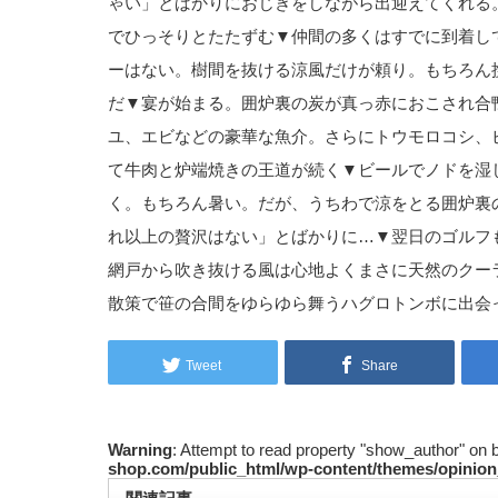
ゃい」とばかりにおじぎをしながら出迎えてくれる
でひっそりとたたずむ▼仲間の多くはすでに到着し
ーはない。樹間を抜ける涼風だけが頼り。もちろん
だ▼宴が始まる。囲炉裏の炭が真っ赤におこされ合
ユ、エビなどの豪華な魚介。さらにトウモロコシ、
て牛肉と炉端焼きの王道が続く▼ビールでノドを湿
く。もちろん暑い。だが、うちわで涼をとる囲炉裏
れ以上の贅沢はない」とばかりに…▼翌日のゴルフ
網戸から吹き抜ける風は心地よくまさに天然のクー
散策で笹の合間をゆらゆら舞うハグロトンボに出会
Tweet
Share
Warning
: Attempt to read property "show_author" on 
shop.com/public_html/wp-content/themes/opinion