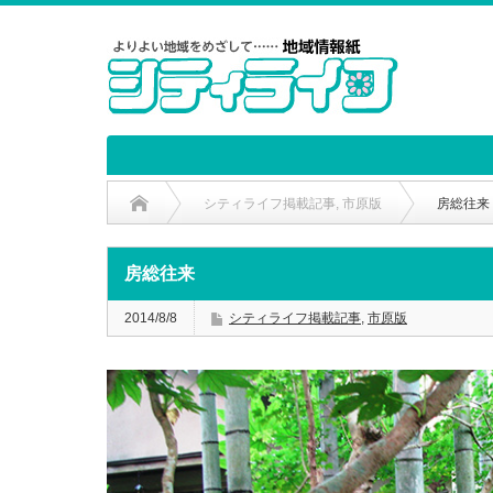
シティライフ掲載記事
,
市原版
房総往来
房総往来
2014/8/8
シティライフ掲載記事
,
市原版