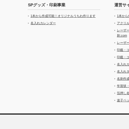
SPグッズ・印刷事業
運営サ
1本から作成可能！オリジナルうちわ作ります
1本か
名入れカレンダー
アクリル
レーザ
刺.com
レーザ
印鑑・
印鑑・
名入れ
名入れ
名刺作
年賀状
箔押し
迷子ペッ