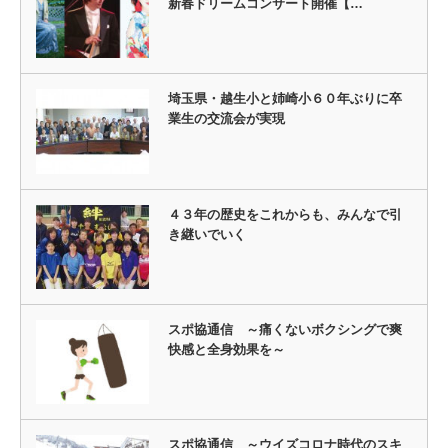
新春ドリームコンサート開催【…
埼玉県・越生小と姉崎小６０年ぶりに卒
業生の交流会が実現
４３年の歴史をこれからも、みんなで引
き継いでいく
スポ協通信 ～痛くないボクシングで爽
快感と全身効果を～
スポ協通信 ～ウイズコロナ時代のスキ