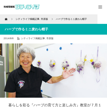
Home
シティライフ掲載記事
,
市原版
ハーブで作るミニ麦わら帽子
ハーブで作るミニ麦わら帽子
2014/8/8
シティライフ掲載記事
,
市原版
暮らしを彩る『ハーブの育て方と楽しみ方』教室が７月１