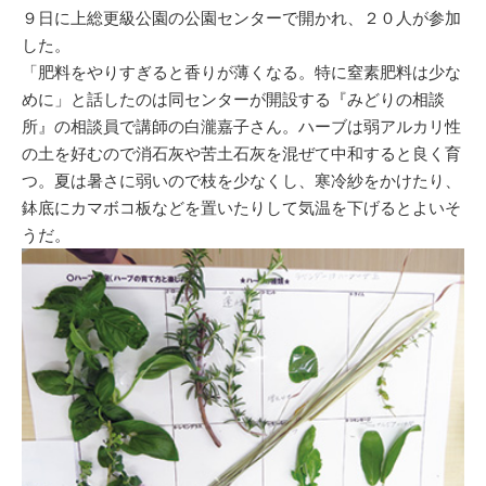
９日に上総更級公園の公園センターで開かれ、２０人が参加
した。
「肥料をやりすぎると香りが薄くなる。特に窒素肥料は少な
めに」と話したのは同センターが開設する『みどりの相談
所』の相談員で講師の白瀧嘉子さん。ハーブは弱アルカリ性
の土を好むので消石灰や苦土石灰を混ぜて中和すると良く育
つ。夏は暑さに弱いので枝を少なくし、寒冷紗をかけたり、
鉢底にカマボコ板などを置いたりして気温を下げるとよいそ
うだ。