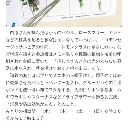
白瀧さんが摘んだばかりのバジル、ローズマリー、ミント
などの枝葉を配ると教室は良い香りでいっぱい。「コモンセ
ージはサルビアの仲間」、「レモングラスは寒さに弱い」な
ど特徴を話すと参加者はメモを取り８種類の植物を名前の印
刷された台紙に置いた。「挿し木するときは光の入らない容
器に水を入れ、茎を浸けておくと根が出る」そう。
講義のあとはポプリでミニ麦わら帽子作り。帽子のくぼみ
に乾燥させたバラとラベンダーを入れ、グルーガンや木工用
ボンドを使い薄い布でフタをする。周囲にリボンを巻き、ム
ギワラギクやスターチスなどドライフラワーを飾ると完成。
「消臭や防虫効果がある」とのこと。
みどりの相談所 （水）・（木）・（土）・（日）８時３０
分から１７時１５分