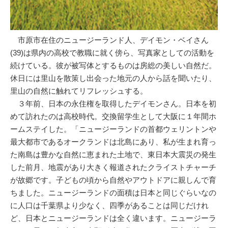
市原市在住のニュージーランド人、デイモン・ベイさん
(39)は県内の高校で教職に就く傍ら、写真家としての活動を
続けている。彼が被写体とするものは房総の美しい自然だ。
休日には里山を散策し出会った地元の人から話を聞いたり、
里山の自然に触れてリフレッシュする。
３年前、日本の永住権を取得したデイモンさん。日本を初
めて訪れたのは高校時代。交換留学生として大阪に１年間ホ
ームステイした。「ニュージーランドの首都ウェリントンや
最大都市であるオークランドは北島にあり、私が生まれ育っ
た南島は豊かな自然に恵まれた土地で、東日本大震災の発生
した前月、地震があり大きく報道されたクライストチャーチ
が故郷です。子どもの頃から自然やアウトドアに親しんで育
ちました。ニュージーランドの面積は日本と同じぐらいなの
に人口は千葉県より少なく、四季があることは同じだけれ
ど、日本とニュージーランドは全く違います。ニュージーラ