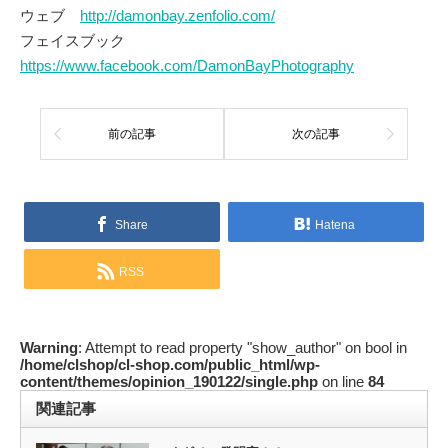
ウェブ
http://damonbay.zenfolio.com/
フェイスブック
https://www.facebook.com/DamonBayPhotography
前の記事
次の記事
Share
Hatena
RSS
Warning
: Attempt to read property "show_author" on bool in
/home/clshop/cl-shop.com/public_html/wp-
content/themes/opinion_190122/single.php
on line
84
関連記事