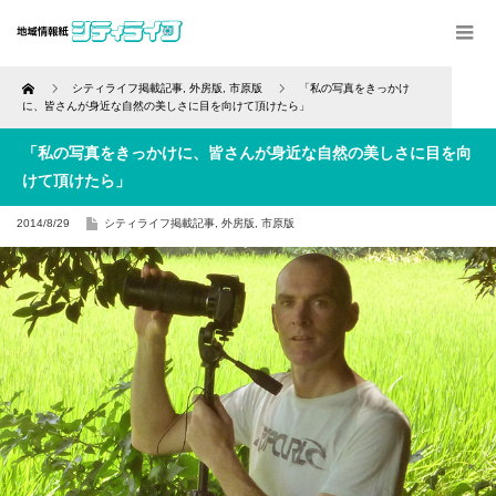
Home
シティライフ掲載記事
,
外房版
,
市原版
「私の写真をきっかけ
に、皆さんが身近な自然の美しさに目を向けて頂けたら」
「私の写真をきっかけに、皆さんが身近な自然の美しさに目を向
けて頂けたら」
2014/8/29
シティライフ掲載記事
,
外房版
,
市原版