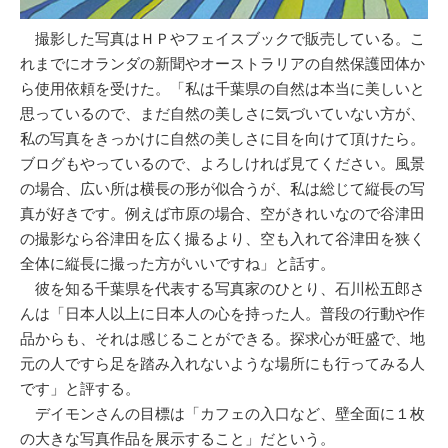
撮影した写真はＨＰやフェイスブックで販売している。こ
れまでにオランダの新聞やオーストラリアの自然保護団体か
ら使用依頼を受けた。「私は千葉県の自然は本当に美しいと
思っているので、まだ自然の美しさに気づいていない方が、
私の写真をきっかけに自然の美しさに目を向けて頂けたら。
ブログもやっているので、よろしければ見てください。風景
の場合、広い所は横長の形が似合うが、私は総じて縦長の写
真が好きです。例えば市原の場合、空がきれいなので谷津田
の撮影なら谷津田を広く撮るより、空も入れて谷津田を狭く
全体に縦長に撮った方がいいですね」と話す。
彼を知る千葉県を代表する写真家のひとり、石川松五郎さ
んは「日本人以上に日本人の心を持った人。普段の行動や作
品からも、それは感じることができる。探求心が旺盛で、地
元の人ですら足を踏み入れないような場所にも行ってみる人
です」と評する。
デイモンさんの目標は「カフェの入口など、壁全面に１枚
の大きな写真作品を展示すること」だという。