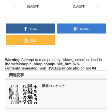
前の記事
次の記事
Share
Hatena
RSS
Warning
: Attempt to read property "show_author" on bool in
/home/clshop/cl-shop.com/public_html/wp-
content/themes/opinion_190122/single.php
on line
84
関連記事
季節のスケッチ