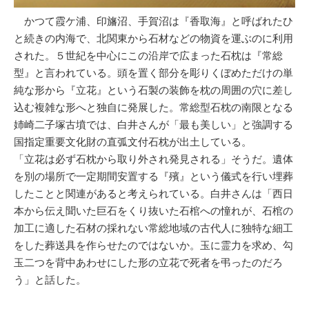
かつて霞ケ浦、印旛沼、手賀沼は『香取海』と呼ばれたひ
と続きの内海で、北関東から石材などの物資を運ぶのに利用
された。５世紀を中心にこの沿岸で広まった石枕は『常総
型』と言われている。頭を置く部分を彫りくぼめただけの単
純な形から『立花』という石製の装飾を枕の周囲の穴に差し
込む複雑な形へと独自に発展した。常総型石枕の南限となる
姉崎二子塚古墳では、白井さんが「最も美しい」と強調する
国指定重要文化財の直弧文付石枕が出土している。
「立花は必ず石枕から取り外され発見される」そうだ。遺体
を別の場所で一定期間安置する『殯』という儀式を行い埋葬
したことと関連があると考えられている。白井さんは「西日
本から伝え聞いた巨石をくり抜いた石棺への憧れが、石棺の
加工に適した石材の採れない常総地域の古代人に独特な細工
をした葬送具を作らせたのではないか。玉に霊力を求め、勾
玉二つを背中あわせにした形の立花で死者を弔ったのだろ
う」と話した。