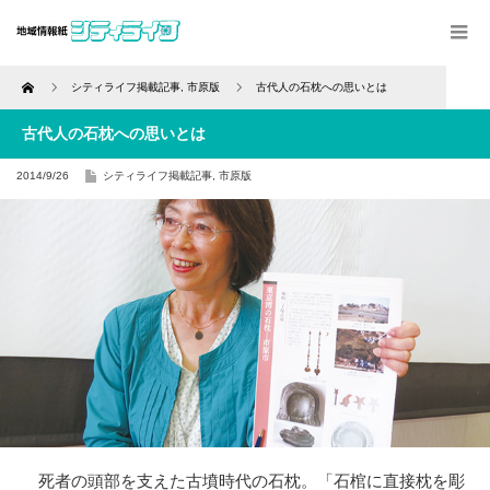
Home
シティライフ掲載記事
,
市原版
古代人の石枕への思いとは
古代人の石枕への思いとは
2014/9/26
シティライフ掲載記事
,
市原版
死者の頭部を支えた古墳時代の石枕。「石棺に直接枕を彫