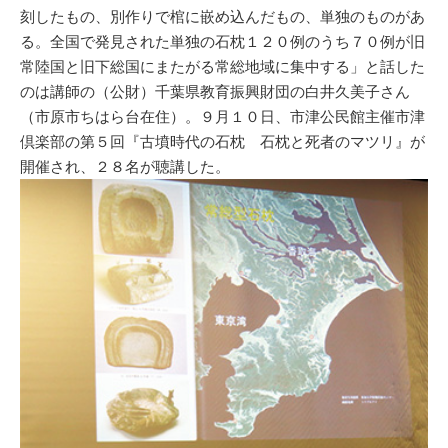
刻したもの、別作りで棺に嵌め込んだもの、単独のものがあ
る。全国で発見された単独の石枕１２０例のうち７０例が旧
常陸国と旧下総国にまたがる常総地域に集中する」と話した
のは講師の（公財）千葉県教育振興財団の白井久美子さん
（市原市ちはら台在住）。９月１０日、市津公民館主催市津
倶楽部の第５回『古墳時代の石枕 石枕と死者のマツリ』が
開催され、２８名が聴講した。