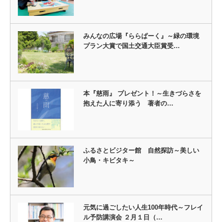
みんなの広場『ららぱーく』～緑の環境
プラン大賞で国土交通大臣賞受…
本『慈雨』 プレゼント！～生きづらさを
抱えた人に寄り添う 著者の…
ふるさとビジター館 自然探訪～美しい
小鳥・キビタキ～
元気に過ごしたい人生100年時代～フレイ
ル予防講演会 ２月１日（…