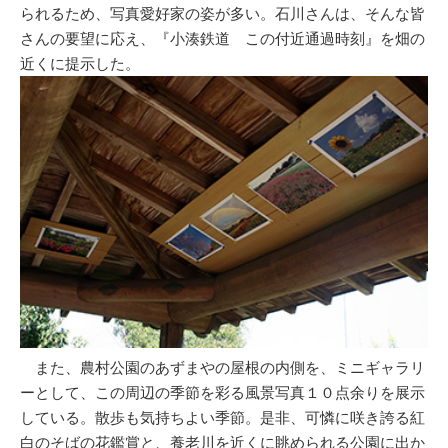
られるため、写真愛好家の姿が多い。石川さんは、そんな皆
さんの要望に応え、『小湊鉄道 この付近通過時刻』を畑の
近くに提示した。
また、農村公園のあずまやの屋根の内側を、ミニギャラリ
ーとして、この周辺の季節を彩る風景写真１０点余りを展示
している。散歩も気持ちよい季節。是非、可憐に咲き誇る紅
白のそばの花鑑賞と、養老川を近くに眺められる公園に出か