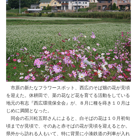
市原の新たなフラワースポット、西広のそば畑の花が見頃
を迎えた。休耕田で、菜の花など花を育てる活動をしている
地元の有志『西広環境保全会』が、８月に種を蒔き１０月は
じめに満開となった。
同会の石川松五郎さんによると、白そばの花は１０月初旬
頃までが見頃で、そのあと赤そばの花が見頃を迎えるとか。
県外から訪れる人もいて、特に背景に小湊鉄道の列車が入れ