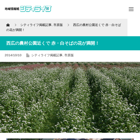
Home
シティライフ掲載記事
,
市原版
西広の農村公園近くで 赤・白そば
の花が満開！
西広の農村公園近くで 赤・白そばの花が満開！
2014/10/10
シティライフ掲載記事
,
市原版