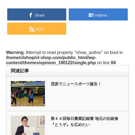
Share
Hatena
RSS
Warning
: Attempt to read property "show_author" on bool in
/home/clshop/cl-shop.com/public_html/wp-
content/themes/opinion_190122/single.php
on line
84
関連記事
茂原でニュースポーツ誕生！
第４４回毎日農業記録賞 地元の伝統食
『とうぞ』を広めたい