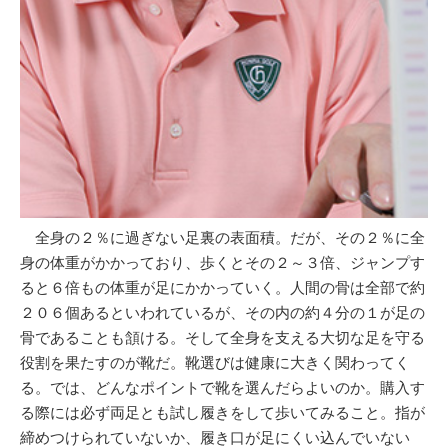
全身の２％に過ぎない足裏の表面積。だが、その２％に全
身の体重がかかっており、歩くとその２～３倍、ジャンプす
ると６倍もの体重が足にかかっていく。人間の骨は全部で約
２０６個あるといわれているが、その内の約４分の１が足の
骨であることも頷ける。そして全身を支える大切な足を守る
役割を果たすのが靴だ。靴選びは健康に大きく関わってく
る。では、どんなポイントで靴を選んだらよいのか。購入す
る際には必ず両足とも試し履きをして歩いてみること。指が
締めつけられていないか、履き口が足にくい込んでいない