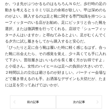
か。つま先がぶつかるものはもちろんＮＧだ。歩行時の足の
動きを考えると１０ミリ以上の余裕が欲しい。甲は深めのも
のがよい。購入するのは足と靴に関する専門知識を持つシュ
ーフィッターのいる店がお勧め。足にピッタリと合った靴を
選択、または微調整を行ってくれる。店頭で「シューフィッ
ターさんはいますか」と尋ねてみるとよい。足がむくんでく
る夕方に試し履きをしてから購入すると安心だ。
「ぴったりと足に合う靴は履いた時に軽く感じるはず。合っ
た靴に出会えたら、その感覚を覚え、少々高くても手に入れ
て下さい。普段履きはいいものを長く履く方がお得ですよ」
と小堤さん。女性のハイヒールは足への負担が大きいので、
２時間以上の立位は避けるのが好ましい。パーティー会場な
どで履き替えるのも手。お洒落なデザインも大切だが、たま
には足を労ってあげてはいかが。
前の記事
次の記事