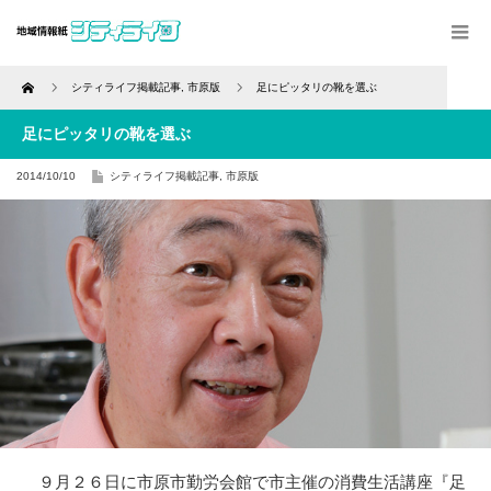
Home
シティライフ掲載記事
,
市原版
足にピッタリの靴を選ぶ
足にピッタリの靴を選ぶ
2014/10/10
シティライフ掲載記事
,
市原版
９月２６日に市原市勤労会館で市主催の消費生活講座『足