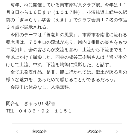
毎年、秋に開催している南市原写真クラブ展。今年は１１
月８日から１６日まで（１０１７時）、小湊鉄道上総牛久駅
前の『ぎゃらりい駅舎（えき）』でクラブ会員１７名の作品
３４点が展示される。
今回のテーマは『養老川の風景』。市原市を南北に流れる
養老川は、７５キロの流域があり、県内３番目の長さをもつ
二級河川。会の皆さんが支流を含め、上流から下流までを１
年以上かけて撮影した。同会の板谷三樹男さんは「皆で手分
けして上流、中流、下流を均等に撮影した」と話す。
全て未発表作品。是非、観に行かれては。郷土が誇る川の
様々な魅力を、あらためて感じることができるだろう。
会期中は休みなし。入場無料。
問合せ ぎゃらりい駅舎
TEL ０４３６・９２・１１５１
前の記事
次の記事