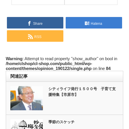
Share
Hatena
RSS
Warning
: Attempt to read property "show_author" on bool in
/home/clshop/cl-shop.com/public_html/wp-
content/themes/opinion_190122/single.php
on line
84
関連記事
シティライフ発行１５００号 子育て支
援特集【市原市】
季節のスケッチ