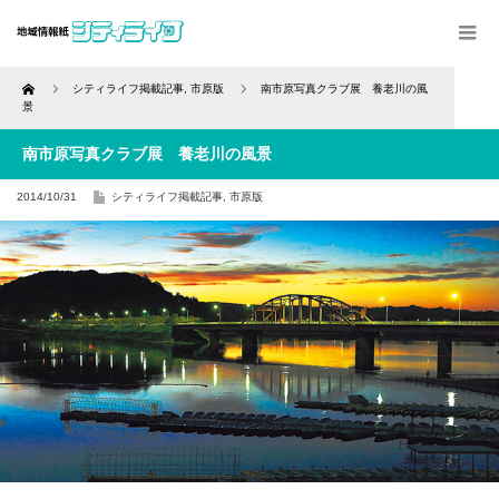
Home
シティライフ掲載記事
,
市原版
南市原写真クラブ展 養老川の風
景
南市原写真クラブ展 養老川の風景
2014/10/31
シティライフ掲載記事
,
市原版