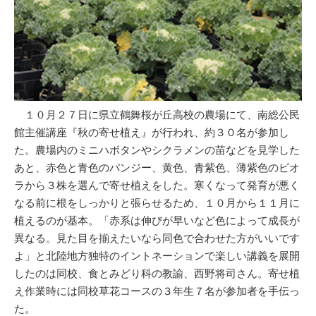
１０月２７日に県立鶴舞桜が丘高校の農場にて、南総公民
館主催講座『秋の寄せ植え』が行われ、約３０名が参加し
た。農場内のミニハボタンやシクラメンの苗などを見学した
あと、赤色と青色のパンジー、黄色、青紫色、薄紫色のビオ
ラから３株を選んで寄せ植えをした。寒くなって発育が悪く
なる前に根をしっかりと張らせるため、１０月から１１月に
植えるのが基本。「赤系は伸びが早いなど色によって成長が
異なる。見た目を揃えたいなら同色で合わせた方がいいです
よ」と北陸地方独特のイントネーションで楽しい講義を展開
したのは同校、食とみどり科の教諭、西野将司さん。寄せ植
え作業時には同校草花コースの３年生７名が参加者を手伝っ
た。