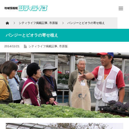
Home
シティライフ掲載記事
,
市原版
パンジーとビオラの寄せ植え
パンジーとビオラの寄せ植え
2014/11/21
シティライフ掲載記事
,
市原版