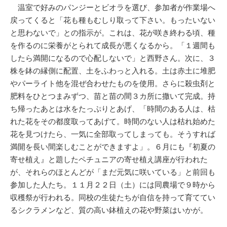
温室で好みのパンジーとビオラを選び、参加者が作業場へ
戻ってくると「花も種もむしり取って下さい。もったいない
と思わないで」との指示が。これは、花が咲き終わる頃、種
を作るのに栄養がとられて成長が悪くなるから。「１週間も
したら満開になるので心配しないで」と西野さん。次に、３
株を鉢の縁側に配置、土をふわっと入れる。土は赤土に堆肥
やパーライト他を混ぜ合わせたものを使用。さらに殺虫剤と
肥料をひとつまみずつ、苗と苗の間３カ所に撒いて完成。持
ち帰ったあとは水をたっぷりとあげ、「時間のある人は、枯
れた花をその都度取ってあげて。時間のない人は枯れ始めた
花を見つけたら、一気に全部取ってしまっても。そうすれば
満開を長い間楽しむことができますよ」。６月にも『初夏の
寄せ植え』と題したペチュニアの寄せ植え講座が行われた
が、それらのほとんどが「まだ元気に咲いている」と前回も
参加した人たち。１１月２２日（土）には同農場で９時から
収穫祭が行われる。同校の生徒たちが自信を持って育ててい
るシクラメンなど、質の高い鉢植えの花や野菜はいかが。