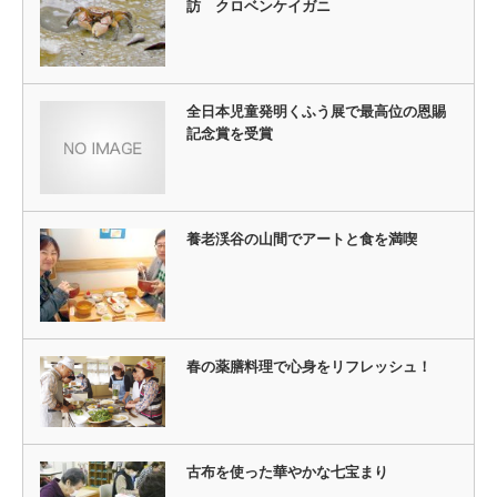
訪 クロベンケイガニ
全日本児童発明くふう展で最高位の恩賜
記念賞を受賞
養老渓谷の山間でアートと食を満喫
春の薬膳料理で心身をリフレッシュ！
古布を使った華やかな七宝まり