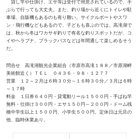
貸し竿や仕掛け、エサ等は受付で用意されているので、手
ぶらで行っても大丈夫。また、釣り場から近くにトイレや駐
車場、自販機もあるのも有り難い。サイクルボートやスワ
ン・飛行機などもあるので、子どもも喜ぶのでは。高滝湖で
は、秋から冬はワカサギ釣りで有名な釣りスポットだが、コ
イやヘラブナ、ブラックバスなどは年間通して楽しめるそう
だ。
問合せ 高滝湖観光企業組合（市原市高滝１８８／市原湖畔
美術館近く）ＴＥＬ ０４３６・９８・１２７７
営業 １２～２月は６時３０分～１６時３０分／３月は６時
～１７時
料金 １日券６４０円・貸電動リール１５００円・手ばね竿
無料・仕掛け３００円・エサ１５０円～２００円・ドーム桟
橋中学生以上１５００円、小学生５００円。定休日は元旦の
他、臨時休業あり。