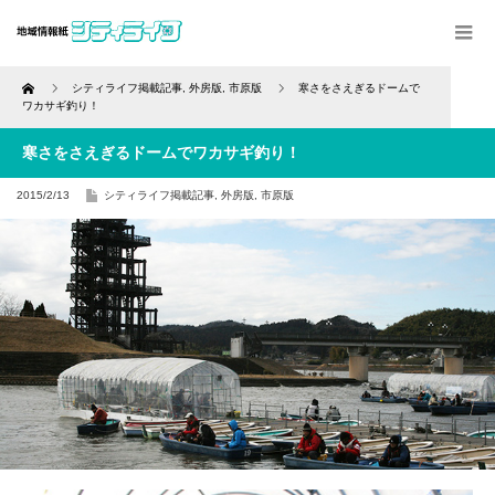
Home
シティライフ掲載記事
,
外房版
,
市原版
寒さをさえぎるドームで
ワカサギ釣り！
寒さをさえぎるドームでワカサギ釣り！
2015/2/13
シティライフ掲載記事
,
外房版
,
市原版