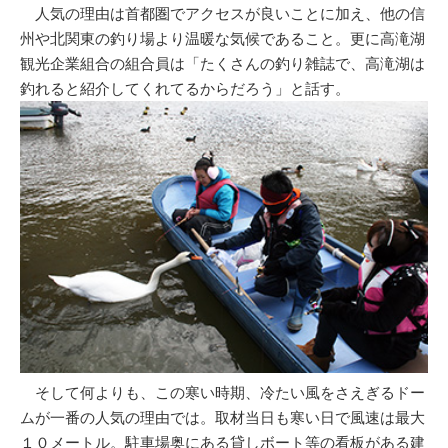
人気の理由は首都圏でアクセスが良いことに加え、他の信
州や北関東の釣り場より温暖な気候であること。更に高滝湖
観光企業組合の組合員は「たくさんの釣り雑誌で、高滝湖は
釣れると紹介してくれてるからだろう」と話す。
そして何よりも、この寒い時期、冷たい風をさえぎるドー
ムが一番の人気の理由では。取材当日も寒い日で風速は最大
１０メートル。駐車場奥にある貸しボート等の看板がある建