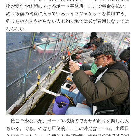
物が受付や休憩のできるボート事務所。ここで料金を払い、
釣り場前の物置に入っているライフジャケットを着用する。
釣りをやる人もやらない人も釣り場では必ず着用しなくては
ならない。
数こそ少ないが、ボートや桟橋でワカサギ釣りを楽しむ人
もいる。でも、やはり圧倒的に、この時期はドーム。土曜日
ということもあり、３棟とも満員状態。組合員の話では９割