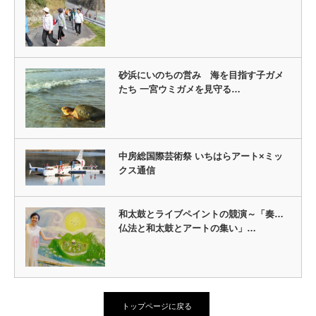
砂浜にいのちの営み 海を目指す子ガメ
たち 一宮ウミガメを見守る…
中房総国際芸術祭 いちはらアート×ミッ
クス通信
和太鼓とライブペイントの競演～「奏…
仏法と和太鼓とアートの集い」…
トップページに戻る