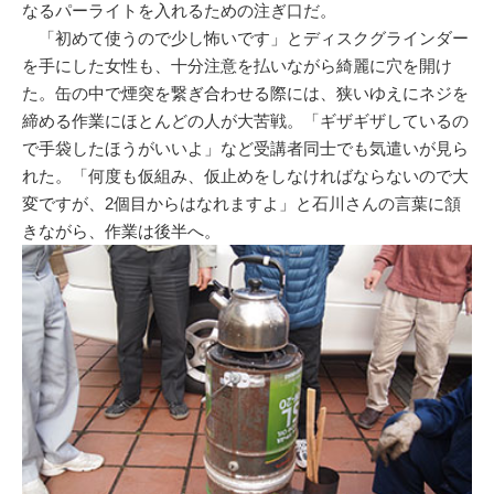
なるパーライトを入れるための注ぎ口だ。
「初めて使うので少し怖いです」とディスクグラインダー
を手にした女性も、十分注意を払いながら綺麗に穴を開け
た。缶の中で煙突を繋ぎ合わせる際には、狭いゆえにネジを
締める作業にほとんどの人が大苦戦。「ギザギザしているの
で手袋したほうがいいよ」など受講者同士でも気遣いが見ら
れた。「何度も仮組み、仮止めをしなければならないので大
変ですが、2個目からはなれますよ」と石川さんの言葉に頷
きながら、作業は後半へ。