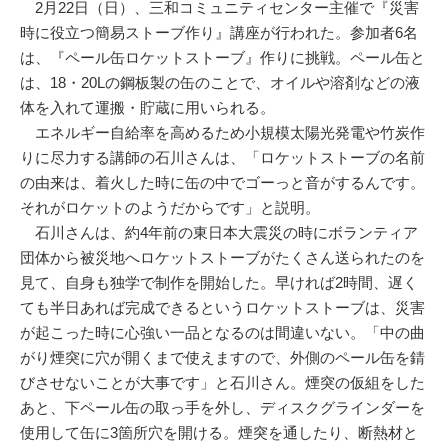
2月22日（日）、三和コミュニティセンター主催で『災害
時に役立つ簡易ストーブ作り』講座が行われた。参加者6名
は、『ペール缶ロケットストーブ』作りに挑戦。ペール缶と
は、18・20Lの鋼板製の缶のことで、オイルや溶剤などの液
体を入れて運搬・貯蔵に用いられる。
エネルギー自給率を高めるため小規模太陽光発電や竹炭作
りに尽力する講師の石川さんは、「ロケットストーブの名前
の由来は、着火した時に缶の中でゴーっと音がするんです。
それがロケットのようだからです」と説明。
石川さんは、約4年前の東日本大震災の時にボランティア
団体から被災地へロケットストーブがたくさん送られたのを
見て、自身も独学で制作を開始した。早ければ2時間、遅く
ても半日あれば完成できるというロケットストーブは、災害
が起こった時に心強い一品となるのは間違いない。「中の曲
がり煙突に穴が開くまで使えますので、外側のペール缶を錆
びさせないことが大事です」と石川さん。煙突の仮組をした
あと、下ペール缶の取っ手を外し、ディスクグラインダーを
使用して缶に3箇所穴を開ける。煙突を通したり、断熱材と