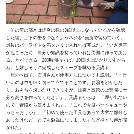
缶の筒の高さは煙突の径の3倍以上になっているかを確認
した後、上下の缶をつなぐようネジを4箇所で留めていく。
最後はパーライトを満タンまで入れれば完成だ。「いざ災害
が起こった時、自分が知識を持っていれば周囲に作ってあげ
ることができる。200時間持てば、10日以上助かりますから
ね」と嬉しそうに完成したストーブを眺める受講者。
屋外へ出て、石川さんが使用方法についても説明。「一番
いいのは竹を細く切って立てることです。お湯を沸かした
り、おもちを焼いたりできますが、煙突と五徳の上部間に十
分な高さを作ってください」。受講者からは、「煙が出ない
ので、普段から使えますね」、「これで今度バーベキューや
っちゃおうか」、「初めて使った工具もあって大変な部分も
あったけれど、とても勉強になりました」など様々な声が聞
かれた。