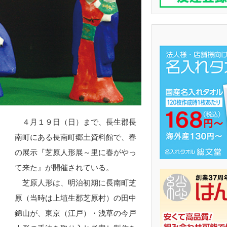
４月１９日（日）まで、長生郡長
南町にある長南町郷土資料館で、春
の展示『芝原人形展～里に春がやっ
て来た』が開催されている。
芝原人形は、明治初期に長南町芝
原（当時は上埴生郡芝原村）の田中
錦山が、東京（江戸）・浅草の今戸