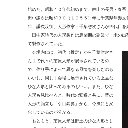
始めた。昭和４０年代初めまで、錦山の長男・春吾
田中謙次は昭和３０（１９５５）年に千葉県無形文
年、謙次没後、人形作家・千葉惣次さんが四代目を
田中家時代の人形製作は農閑期の副業で、米の出
て製作されていた。
会場内には、初代（推定）から千葉惣次さ
んまで代々の芝原人形が展示されているの
で、作り手によって異なる風情を楽しむのも
いいし、同じく会場に展示されている上品な
ひな人形と比べてみるのもいい。また、ひな
人形も見比べると、時代の変遷と共に、昔の
人形の顔立ち「引目鈎鼻」から、今風にと変
化しているのが分かる。
もともと、芝原人形は郷土のひな人形とし