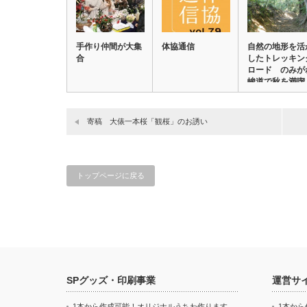
手作り仲間が大集
体協通信
自然の地形を活
合
したトレッキン
ロード のみが
峻道で秋を満喫
…
寄稿 大俵一本桜「観桜」のお誘い
トップページに戻る
SPグッズ・印刷事業
運営サ
1本から作成可能！オリジナルうちわ作ります
1本か