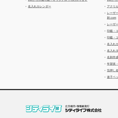
名入れカレンダー
アクリル
レーザ
刺.com
レーザ
印鑑・
印鑑・
名入れ
名入れ
名刺作
年賀状
箔押し
迷子ペッ