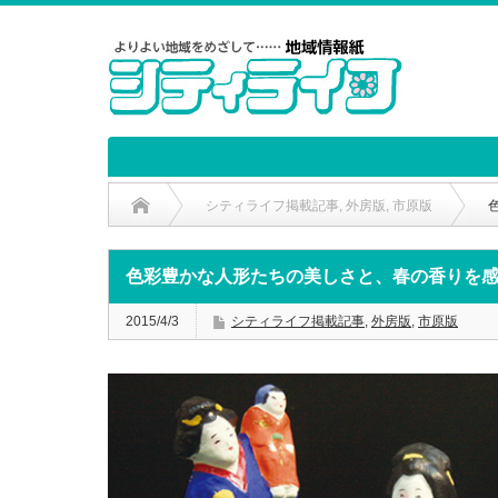
シティライフ掲載記事
,
外房版
,
市原版
色彩豊かな人形たちの美しさと、春の香りを
2015/4/3
シティライフ掲載記事
,
外房版
,
市原版