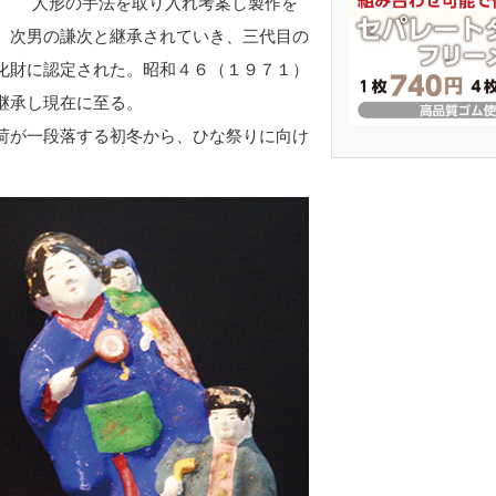
人形の手法を取り入れ考案し製作を
、次男の謙次と継承されていき、三代目の
化財に認定された。昭和４６（１９７１）
継承し現在に至る。
荷が一段落する初冬から、ひな祭りに向け