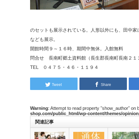
のセットも展示されている。人形以外にも、田中家
なども展示。
開館時間９～１６時、期間中無休。入館無料
問合せ 長南町郷土資料館（長生郡長南町長南２１
TEL ０４７５・４６・１１９４
Tweet
Share
Warning
: Attempt to read property "show_author" on 
shop.com/public_html/wp-content/themes/opinion
関連記事