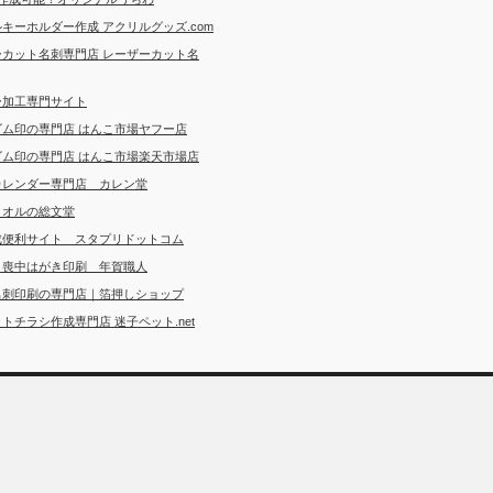
キーホルダー作成 アクリルグッズ.com
ーカット名刺専門店 レーザーカット名
ー加工専門サイト
ゴム印の専門店 はんこ市場ヤフー店
ゴム印の専門店 はんこ市場楽天市場店
カレンダー専門店 カレン堂
タオルの総文堂
成便利サイト スタプリドットコム
・喪中はがき印刷 年賀職人
名刺印刷の専門店｜箔押しショップ
トチラシ作成専門店 迷子ペット.net