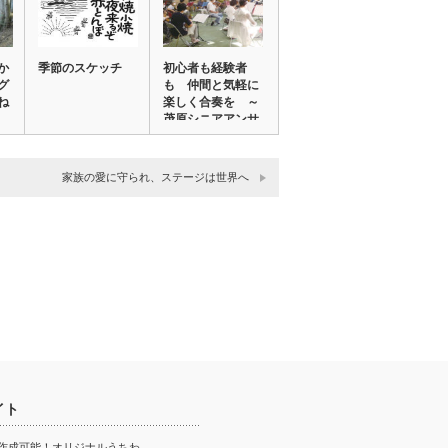
か
季節のスケッチ
初心者も経験者
グ
も 仲間と気軽に
ね
楽しく合奏を ～
茂原シニアアンサ
ン…
家族の愛に守られ、ステージは世界へ
イト
ら作成可能！オリジナルうちわ