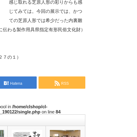
感じ取れる芝原人形の彩りからも感
じてみては。今回の展示では、かつ
ての芝原人形では希少だった内裏雛
に伝わる製作用具県指定有形民俗文化財）
２７の１）
Hatena
RSS
bool in
/home/clshop/cl-
_190122/single.php
on line
84