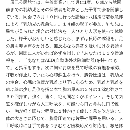
辰巳公民館では、主催事業として月に1度、０歳から就園
前までの乳幼児とその保護者を対象とした子育て会を開催し
ている。同会で３月１０日に行った講座は八幡消防署救急隊
による『乳幼児の救急法』。１４組の親子が参加、乳幼児に
異常が見られた場合の対処法を一人ひとり人形を使って体験
した。様子がおかしいと感じたら、まずは反応の確認を。足
の裏を叩き声をかける。無反応なら異常を疑い助けを要請す
るが、周囲に人がいれば必ず名指しで「あなたは１１９番通
報を」、「あなたはAED(自動体外式除細動器)を持ってき
て」と指示をする。次に胸やお腹を見て呼吸の有無を確認。
呼吸が停止していたら心肺蘇生を行う。胸骨圧迫は、乳幼児
の場合、心臓の位置が乳首より下にあるため、乳首と乳首を
結ぶ線の少し足側を指２本で胸の厚みの３分の１沈む強さで
３０回押す。強く、速く、絶え間なくがポイント。そして気
道を確保しながら人工呼吸を。可能なら口と鼻共に口で覆
い、胸が軽く膨らむ程度に１秒かけて優しく息を吹き込む。
体の大きさに応じて、胸骨圧迫では片手や両手を用いる、人
工呼吸時には手で鼻をつまむなど臨機応変な対応を。救急隊