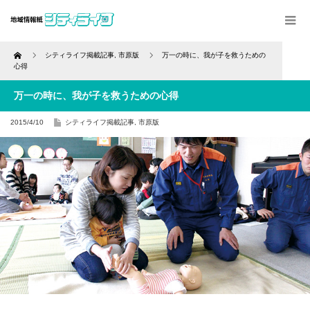
Home
シティライフ掲載記事
,
市原版
万一の時に、我が子を救うための
心得
万一の時に、我が子を救うための心得
2015/4/10
シティライフ掲載記事
,
市原版