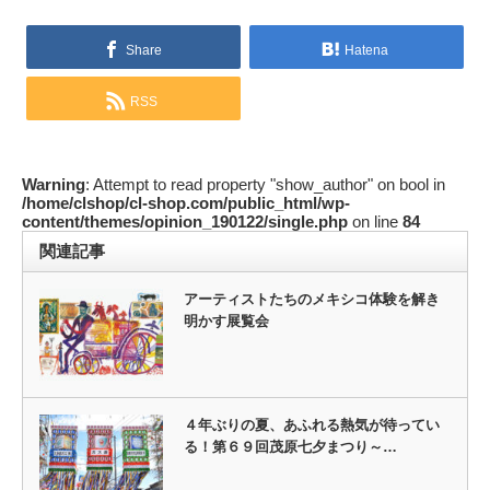
Share
Hatena
RSS
Warning
: Attempt to read property "show_author" on bool in
/home/clshop/cl-shop.com/public_html/wp-
content/themes/opinion_190122/single.php
on line
84
関連記事
アーティストたちのメキシコ体験を解き
明かす展覧会
４年ぶりの夏、あふれる熱気が待ってい
る！第６９回茂原七夕まつり～…