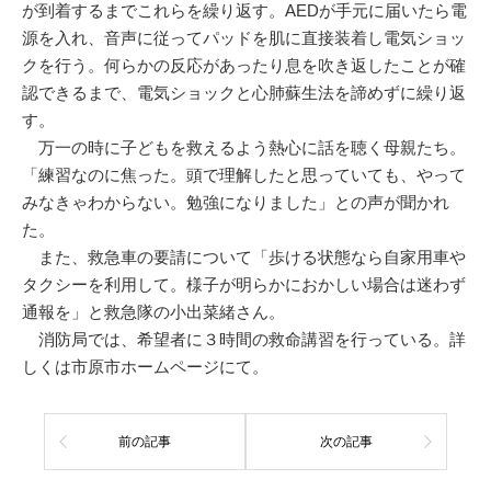
が到着するまでこれらを繰り返す。AEDが手元に届いたら電
源を入れ、音声に従ってパッドを肌に直接装着し電気ショッ
クを行う。何らかの反応があったり息を吹き返したことが確
認できるまで、電気ショックと心肺蘇生法を諦めずに繰り返
す。
万一の時に子どもを救えるよう熱心に話を聴く母親たち。
「練習なのに焦った。頭で理解したと思っていても、やって
みなきゃわからない。勉強になりました」との声が聞かれ
た。
また、救急車の要請について「歩ける状態なら自家用車や
タクシーを利用して。様子が明らかにおかしい場合は迷わず
通報を」と救急隊の小出菜緒さん。
消防局では、希望者に３時間の救命講習を行っている。詳
しくは市原市ホームページにて。
前の記事
次の記事