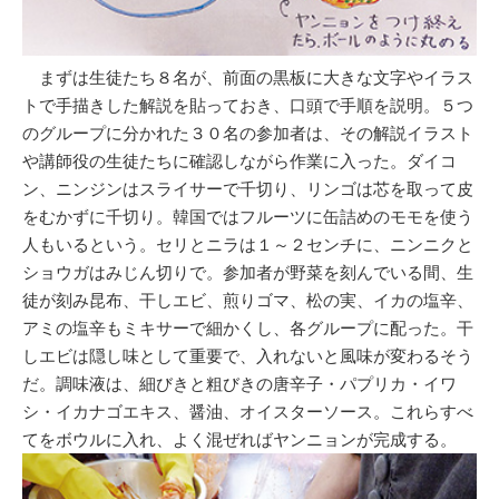
まずは生徒たち８名が、前面の黒板に大きな文字やイラス
トで手描きした解説を貼っておき、口頭で手順を説明。５つ
のグループに分かれた３０名の参加者は、その解説イラスト
や講師役の生徒たちに確認しながら作業に入った。ダイコ
ン、ニンジンはスライサーで千切り、リンゴは芯を取って皮
をむかずに千切り。韓国ではフルーツに缶詰めのモモを使う
人もいるという。セリとニラは１～２センチに、ニンニクと
ショウガはみじん切りで。参加者が野菜を刻んでいる間、生
徒が刻み昆布、干しエビ、煎りゴマ、松の実、イカの塩辛、
アミの塩辛もミキサーで細かくし、各グループに配った。干
しエビは隠し味として重要で、入れないと風味が変わるそう
だ。調味液は、細びきと粗びきの唐辛子・パプリカ・イワ
シ・イカナゴエキス、醤油、オイスターソース。これらすべ
てをボウルに入れ、よく混ぜればヤンニョンが完成する。