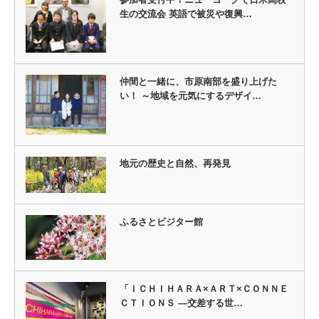
生の交流会 英語で被災や復興…
仲間と一緒に、市原南部を盛り上げた
い！ ～地域を元気にするデザイ…
地元の歴史と自然、再発見
ふるさとビジター館
「ＩＣＨＩＨＡＲＡ×ＡＲＴ×ＣＯＮＮＥ
ＣＴＩＯＮＳ ―交差する世…