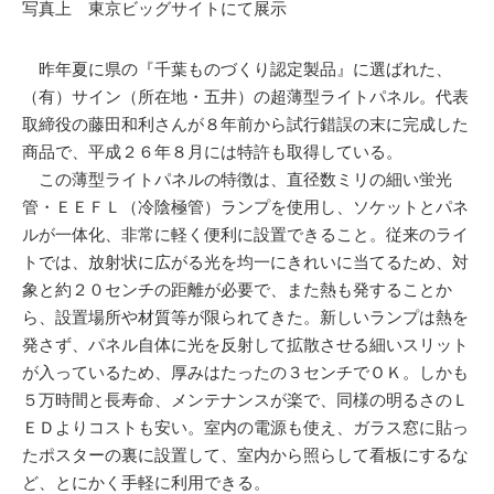
写真上 東京ビッグサイトにて展示
昨年夏に県の『千葉ものづくり認定製品』に選ばれた、
（有）サイン（所在地・五井）の超薄型ライトパネル。代表
取締役の藤田和利さんが８年前から試行錯誤の末に完成した
商品で、平成２６年８月には特許も取得している。
この薄型ライトパネルの特徴は、直径数ミリの細い蛍光
管・ＥＥＦＬ（冷陰極管）ランプを使用し、ソケットとパネ
ルが一体化、非常に軽く便利に設置できること。従来のライ
トでは、放射状に広がる光を均一にきれいに当てるため、対
象と約２０センチの距離が必要で、また熱も発することか
ら、設置場所や材質等が限られてきた。新しいランプは熱を
発さず、パネル自体に光を反射して拡散させる細いスリット
が入っているため、厚みはたったの３センチでＯＫ。しかも
５万時間と長寿命、メンテナンスが楽で、同様の明るさのＬ
ＥＤよりコストも安い。室内の電源も使え、ガラス窓に貼っ
たポスターの裏に設置して、室内から照らして看板にするな
ど、とにかく手軽に利用できる。