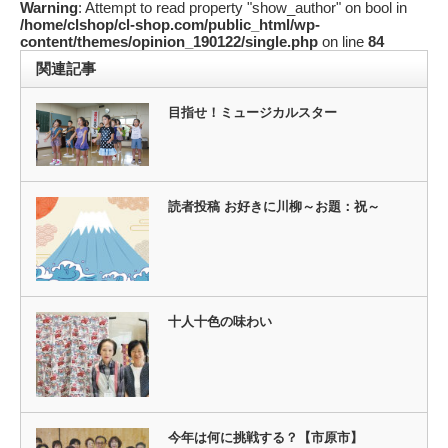
Warning
: Attempt to read property "show_author" on bool in
/home/clshop/cl-shop.com/public_html/wp-
content/themes/opinion_190122/single.php
on line
84
関連記事
目指せ！ミュージカルスター
読者投稿 お好きに川柳～お題：祝～
十人十色の味わい
今年は何に挑戦する？【市原市】