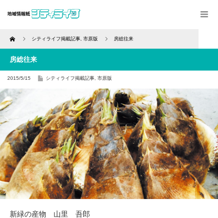
Home
シティライフ掲載記事
,
市原版
房総往来
房総往来
2015/5/15
シティライフ掲載記事
,
市原版
新緑の産物 山里 吾郎