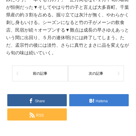
が恒例だった▼そしてやはり竹の子と言えば大多喜町。千葉
県産の約３割を占める。掘り立ては灰汁が無く、やわらかく
刺し身もいける。シーズンになると竹の子がメーンの飲食
店、民宿が続々オープンする▼難点は成長の早さゆえあっと
いう間に出回り、５月の連休明けには終了してしまう。た
だ、孟宗竹の後には淡竹、さらに真竹とまさに品を変えなが
ら旬の味は続いていく。
前の記事
次の記事
Share
Hatena
RSS