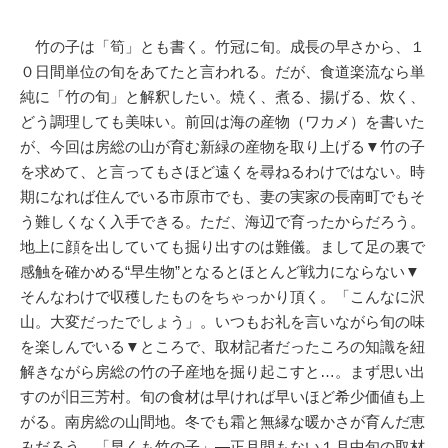
竹の子は「筍」とも書く。竹冠に旬。成長の早さから、１
０日間単位の旬をあてたと言われる。だが、食道楽流なら単
純に「竹の旬」と解釈したい。焼く、煮る、揚げる、炊く、
どう調理しても美味い。前回は海の産物（ワカメ）を書いた
が、今回は房総の山が育む新緑の産物を取り上げる▼竹の子
を求めて、と言ってもさほど遠くを尋ねるわけではない。時
期になれば住んでいる市原市でも、妻の実家の長南町でもそ
う難しくなく入手できる。ただ、海辺で育ったからだろう。
地上に顔を出していても掘り出すのは難儀。まして足の裏で
感触を確かめる“早生物”となるとほとんど戦力にならない▼
そんなわけで収穫したものをちゃっかり頂く。「こんなに沢
山。大変だったでしょう」。いつもお礼を言いながら旬の味
を楽しんでいる▼ところで、取材記者だったころの知識を紐
解きながら房総の竹の子産地を掘り起こすと…。まず思い出
すのが旧三芳村。旬の食材は早ければ早いほど希少価値も上
がる。南房総の山間地。冬でも霜と無縁な暖かさが育んだ恵
みだろう。「早くも竹の子」―正月間もない１月中旬の取材