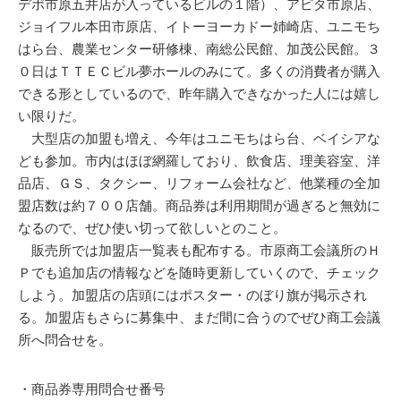
デポ市原五井店が入っているビルの１階）、アピタ市原店、
ジョイフル本田市原店、イトーヨーカドー姉崎店、ユニモち
はら台、農業センター研修棟、南総公民館、加茂公民館。３
０日はＴＴＥＣビル夢ホールのみにて。多くの消費者が購入
できる形としているので、昨年購入できなかった人には嬉し
い限りだ。
大型店の加盟も増え、今年はユニモちはら台、ベイシアな
ども参加。市内はほぼ網羅しており、飲食店、理美容室、洋
品店、ＧＳ、タクシー、リフォーム会社など、他業種の全加
盟店数は約７００店舗。商品券は利用期間が過ぎると無効に
なるので、ぜひ使い切って欲しいとのこと。
販売所では加盟店一覧表も配布する。市原商工会議所のＨ
Ｐでも追加店の情報などを随時更新していくので、チェック
しよう。加盟店の店頭にはポスター・のぼり旗が掲示され
る。加盟店もさらに募集中、まだ間に合うのでぜひ商工会議
所へ問合せを。
・商品券専用問合せ番号