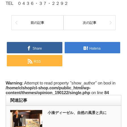
TEL ０４３６・３７・２２９２
前の記事
次の記事
Share
Hatena
RSS
Warning
: Attempt to read property "show_author" on bool in
/home/clshop/cl-shop.com/public_html/wp-
content/themes/opinion_190122/single.php
on line
84
関連記事
小湊ディーゼル、自然の風景と共に