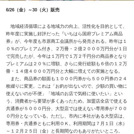
6/26（金）～30（火）販売
地域経済循環による地域力の向上、活性化を目的として、
昨年度に実施し好評だった『いちはら国府プレミアム商品
券』が、今年度も市原商工会議所から発売される。昨年は１
０％のプレミアム付き、２万冊・２億２０００万円分が１日
で完売したが、今年は１万円で１万２千円分の商品券となり
プレミアムは２０％に増額、さらに発行総額も６倍の１２万
冊・１４億４０００万円分と大幅に増えての実施となる。
また、商品券の額面も１０００円券から５００円券の２４
枚綴りに変更。これは「お釣が出ないので、少額の買い物に
使えないのが不便」「地域のお店で気軽に使いたい」とい
う、消費者から要望が多くあったため。加盟店全店で使える
共通券が５０００円分、大型店では使えない専用券が７００
０円分となっている。ただし、市内に本社がある大型店は、
専用券・共通券ともに利用ＯＫ。利用期間は７月１日（水）
～１２月２５日（金）と長期間なのもありがたいところ。