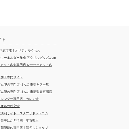
イト
ら作成可能！オリジナルうちわ
キーホルダー作成 アクリルグッズ.com
ーカット名刺専門店 レーザーカット名
ー加工専門サイト
ゴム印の専門店 はんこ市場ヤフー店
ゴム印の専門店 はんこ市場楽天市場店
カレンダー専門店 カレン堂
タオルの総文堂
成便利サイト スタプリドットコム
・喪中はがき印刷 年賀職人
名刺印刷の専門店｜箔押しショップ