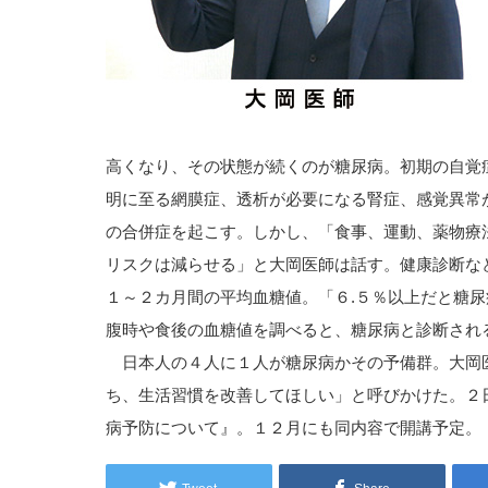
高くなり、その状態が続くのが糖尿病。初期の自覚
明に至る網膜症、透析が必要になる腎症、感覚異常
の合併症を起こす。しかし、「食事、運動、薬物療
リスクは減らせる」と大岡医師は話す。健康診断な
１～２カ月間の平均血糖値。「６.５％以上だと糖
腹時や食後の血糖値を調べると、糖尿病と診断され
日本人の４人に１人が糖尿病かその予備群。大岡
ち、生活習慣を改善してほしい」と呼びかけた。２
病予防について』。１２月にも同内容で開講予定。