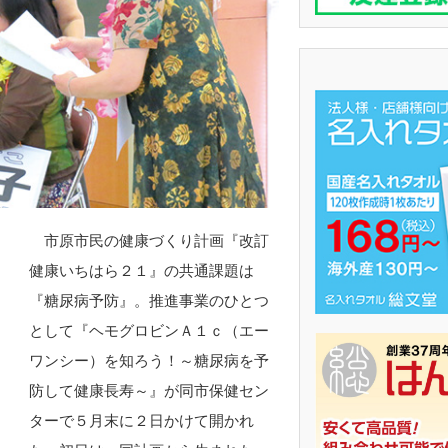
市原市民の健康づくり計画『改訂
健康いちはら２１』の共通課題は
『糖尿病予防』。推進事業のひとつ
として『ヘモグロビンＡ１ｃ（エー
ワンシー）を知ろう！～糖尿病を予
防して健康長寿～』が同市保健セン
ターで５月末に２日かけて開かれ