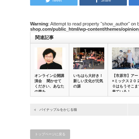
Tweet
Share
Warning
: Attempt to read property "show_author" on 
shop.com/public_html/wp-content/themes/opinion
関連記事
オンライン公開講
いちはら大好き！
【市原市】アー
演会 聞かせて
新しい文化が元気
×ミックス２０
ください、あなた
の源
０はもうそこま
の声を
来ている！
パイナップルをかじる猫
トップページに戻る