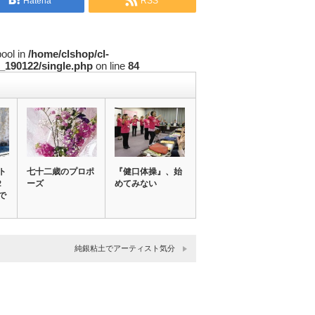
Hatena
RSS
bool in
/home/clshop/cl-
_190122/single.php
on line
84
ト
七十二歳のプロポ
『健口体操』、始
２
ーズ
めてみない
で
純銀粘土でアーティスト気分