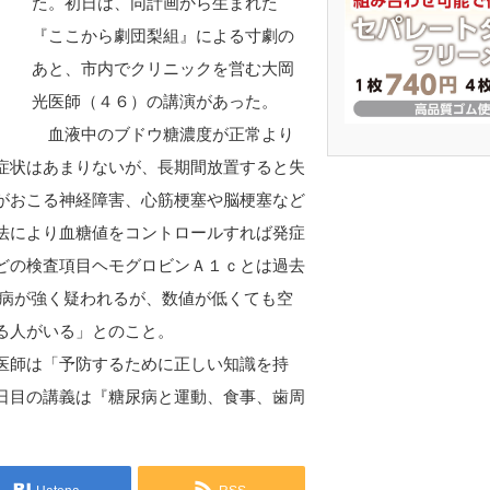
た。初日は、同計画から生まれた
『ここから劇団梨組』による寸劇の
あと、市内でクリニックを営む大岡
光医師（４６）の講演があった。
血液中のブドウ糖濃度が正常より
症状はあまりないが、長期間放置すると失
がおこる神経障害、心筋梗塞や脳梗塞など
法により血糖値をコントロールすれば発症
どの検査項目ヘモグロビンＡ１ｃとは過去
尿病が強く疑われるが、数値が低くても空
る人がいる」とのこと。
医師は「予防するために正しい知識を持
日目の講義は『糖尿病と運動、食事、歯周