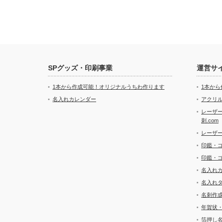
SPグッズ・印刷事業
運営サ
1本から作成可能！オリジナルうちわ作ります
1本か
名入れカレンダー
アクリル
レーザ
刺.com
レーザ
印鑑・
印鑑・
名入れ
名入れ
名刺作
年賀状
箔押し