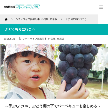
Home
シティライフ掲載記事
,
外房版
,
市原版
ぶどう狩りに行こう！
ぶどう狩りに行こう！
2015/8/21
シティライフ掲載記事
,
外房版
,
市原版
～手ぶらでOK、ぶどう棚の下でバーベキューも楽しめる～