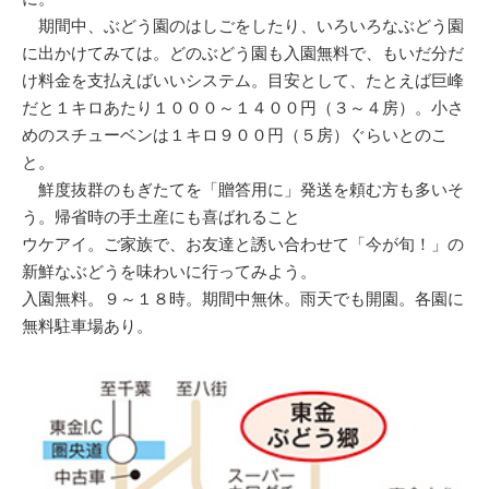
期間中、ぶどう園のはしごをしたり、いろいろなぶどう園
に出かけてみては。どのぶどう園も入園無料で、もいだ分だ
け料金を支払えばいいシステム。目安として、たとえば巨峰
だと１キロあたり１０００～１４００円（３～４房）。小さ
めのスチューベンは１キロ９００円（５房）ぐらいとのこ
と。
鮮度抜群のもぎたてを「贈答用に」発送を頼む方も多いそ
う。帰省時の手土産にも喜ばれること
ウケアイ。ご家族で、お友達と誘い合わせて「今が旬！」の
新鮮なぶどうを味わいに行ってみよう。
入園無料。９～１８時。期間中無休。雨天でも開園。各園に
無料駐車場あり。