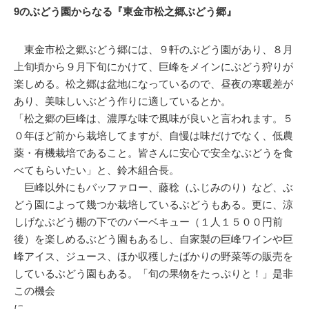
9のぶどう園からなる『東金市松之郷ぶどう郷』
東金市松之郷ぶどう郷には、９軒のぶどう園があり、８月
上旬頃から９月下旬にかけて、巨峰をメインにぶどう狩りが
楽しめる。松之郷は盆地になっているので、昼夜の寒暖差が
あり、美味しいぶどう作りに適しているとか。
「松之郷の巨峰は、濃厚な味で風味が良いと言われます。５
０年ほど前から栽培してますが、自慢は味だけでなく、低農
薬・有機栽培であること。皆さんに安心で安全なぶどうを食
べてもらいたい」と、鈴木組合長。
巨峰以外にもバッファロー、藤稔（ふじみのり）など、ぶ
どう園によって幾つか栽培しているぶどうもある。更に、涼
しげなぶどう棚の下でのバーベキュー（１人１５００円前
後）を楽しめるぶどう園もあるし、自家製の巨峰ワインや巨
峰アイス、ジュース、ほか収穫したばかりの野菜等の販売を
しているぶどう園もある。「旬の果物をたっぷりと！」是非
この機会
に。