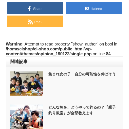
Share
Hatena
RSS
Warning
: Attempt to read property "show_author" on bool in
/home/clshop/cl-shop.com/public_html/wp-
content/themes/opinion_190122/single.php
on line
84
関連記事
集まれ女の子 自分の可能性を伸ばそう
どんな魚を、どうやって釣るの？『親子
釣り教室』が全部教えます