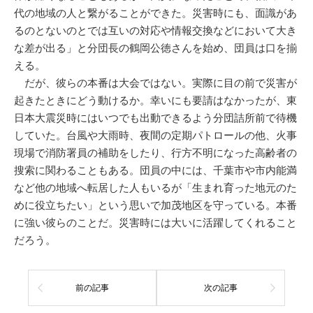
代の地域の人と繋がることができた。災害時にも、面識があ
るのとないのとでは互いの対応や情報交換などにおいて大き
な差が出る」と分団長の鶴岡公徳さんを始め、団員は口を揃
える。
だが、彼らの本番は大会ではない。実際に目の前で災害が
起きたときにどう動けるか。幸いにも要請はなかったが、東
日本大震災時にはいつでも出動できるよう分団詰所前で待機
していた。台風や大雨時、夜間の定期パトロールの他、火事
現場で消防署員の補助をしたり、行方不明になった高齢者の
搜索に関わることもある。団員の中には、千葉市や市内能満
など他の地域へ転居した人もいるが「生まれ育った地元のた
めに役立ちたい」という思いで加茂地区を守っている。本番
に強い彼らのことだ。災害時には大いに活躍してくれること
だろう。
前の記事
次の記事