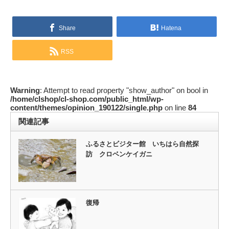
Share
Hatena
RSS
Warning
: Attempt to read property "show_author" on bool in
/home/clshop/cl-shop.com/public_html/wp-
content/themes/opinion_190122/single.php
on line
84
関連記事
ふるさとビジター館 いちはら自然探
訪 クロベンケイガニ
復帰