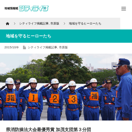
Home
シティライフ掲載記事
,
市原版
地域を守るヒーローたち
地域を守るヒーローたち
2015/10/9
シティライフ掲載記事
,
市原版
県消防操法大会最優秀賞 加茂支団第３分団