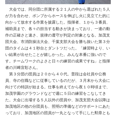
大会では、同分団に所属する２１人の中から選ばれた５人
が力を合わせ、ポンプからホースを伸ばし火に見立てた的に
向かって放水する作業を披露した。指揮者、１から３番員、
補助員まで、各々の担当する動きが決まっており、一連の動
作の正確さと速さ、規律の遵守が判定の対象となる。加茂支
団大会、市消防操法大会、千葉支部大会を勝ち抜いた第３分
団のタイムは４１秒台とダントツだった。「練習時より、い
い結果が出せたことが嬉しかった。みんな本番に強いので
す。チームワークのよさと日々の練習の成果ですね」と指揮
者の川﨑宜彰さん。
第３分団の団員は２０から４０代。普段は会社員や公務
員、寺の住職などに従事しているのだが、３月末から大会に
向けての特訓が始まる。仕事を終えてから夜１０時頃まで、
加茂学園のグラウンドなどで週に５日の練習をこなしてき
た。大会に出場する５人以外の団員や、加茂支団大会以降は
加茂地区の他の分団員も、照明の準備などのサポートにあた
っており、加茂地区の団員が一丸となって手にした勲章とも