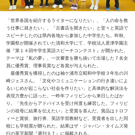
「世界各国を紹介するライターになりたい」、「人の命を救
う仕事に就きたい」、「古書店を開きたい」と堂々と英語で
スピーチしたのは県内各地から参加した中学生たち。昨秋、
学園祭が開催されていた清和大学にて、学校法人君津学園主
催『第１４回中学生英語スピーチコンテスト』が開かれた。
テーマは『私の夢』。一次審査を勝ち抜いて出場した７名全
員に優秀賞、理事長賞など各賞が与えられた。
最優秀賞を獲得したのは袖ケ浦市立昭和中学校３年生の川
崎ジェスさん。「文化やコミュニケーションの行き違いによ
るいじめが起こらない社会を作りたい」と具体的な解決法を
表現力豊かに語った。一昨年フィリピンから来日したばか
り。「先生からアドバイスを受け何度も練習した。フィリピ
ンの祖母に結果を伝えたい」と受賞を喜んだ。賞品はトロフ
ィーと賞状、旅行券、英語学習教材など。受賞者を出した同
校にも学校賞が贈られた。結果はザ・ジャパン・タイムズ発
行の英字新聞『週刊ＳＴ』に掲載される。