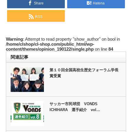
Share
Hatena
RSS
Warning
: Attempt to read property "show_author" on bool in
/home/clshop/cl-shop.com/public_html/wp-
content/themes/opinion_190122/single.php
on line
84
関連記事
第１０回全国高校生歴史フォーラム学長
賞受賞
サッカー市民球団 VONDS
ICHIHARA 選手紹介 vol…