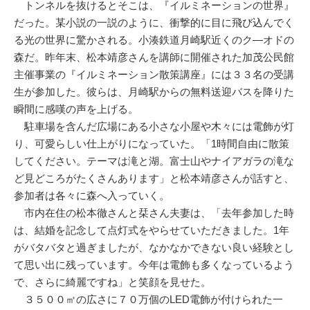
トンネルを抜けるとそこは、『イルミネーションの世界』
だった。某小説の一説のように、衝撃的に目に飛び込んでく
る光の世界に驚かされる。小湊鉄道月崎駅近くのク―オドの
森だ。昨年末、松本靖彦さんを講師に開催された加茂公民館
主催事業の『イルミネーション散策講座』には３３名の受講
生が参加した。彼らは、月崎駅からの無料送迎バスを降りた
瞬間に感嘆の声を上げる。
駐車場を含んだ広場にある小さな小屋や木々には電飾が灯
り、可愛らしい仕上がりになっていた。「1時間自由に散策
してください。テーマは滝と湖。富士山やナイアガラの滝な
ど見どころがたくさんあります」と松本靖彦さんが話すと、
参加者は各々に森へ入っていく。
市内在住の松本徹さんと栞さん夫妻は、「去年参加した時
は、結婚を記念して点灯式をやらせていただきました。1年
がバタバタと過ぎましたが、なかなかできない良い経験とし
て思い出に残っています。今年は電飾も多くなっているよう
で、さらに綺麗ですね」と笑顔を見せた。
３５００㎡の広さに７０万個のLED電飾が付けられた一