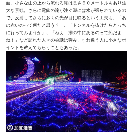
面。小さな山の上から流れる滝は長さ６０メートルもあり雄
大な景観。さらに電飾の滝が注ぐ湖には水が張られているの
で、反射してさらに多くの光が目に映るという工夫も。「あ
の赤いのって何だと思う？」、「トンネルを抜けたらどっち
に行ってみようか」、「ねぇ、湖の中にあるのって船だよ
ね！」など訪れた人々の会話は弾み、すれ違う人に小さなポ
イントを教えてもらうこともあった。