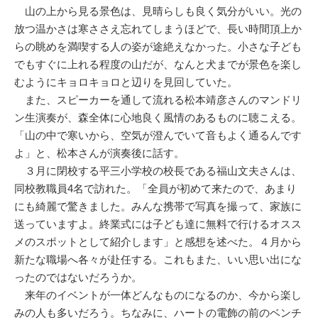
山の上から見る景色は、見晴らしも良く気分がいい。光の
放つ温かさは寒ささえ忘れてしまうほどで、長い時間頂上か
らの眺めを満喫する人の姿が途絶えなかった。小さな子ども
でもすぐに上れる程度の山だが、なんと犬までが景色を楽し
むようにキョロキョロと辺りを見回していた。
また、スピーカーを通して流れる松本靖彦さんのマンドリ
ン生演奏が、森全体に心地良く風情のあるものに聴こえる。
「山の中で寒いから、空気が澄んでいて音もよく通るんです
よ」と、松本さんが演奏後に話す。
３月に閉校する平三小学校の校長である福山文夫さんは、
同校教職員4名で訪れた。「全員が初めて来たので、あまり
にも綺麗で驚きました。みんな携帯で写真を撮って、家族に
送っていますよ。終業式には子ども達に無料で行けるオスス
メのスポットとして紹介します」と感想を述べた。４月から
新たな職場へ各々が赴任する。これもまた、いい思い出にな
ったのではないだろうか。
来年のイベントが一体どんなものになるのか、今から楽し
みの人も多いだろう。ちなみに、ハートの電飾の前のベンチ