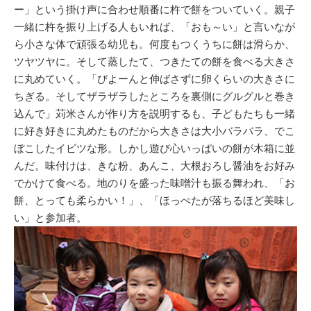
ー」という掛け声に合わせ順番に杵で餅をついていく。親子
一緒に杵を振り上げる人もいれば、「おも～い」と言いなが
ら小さな体で頑張る幼児も。何度もつくうちに餅は滑らか、
ツヤツヤに。そして蒸したて、つきたての餅を食べる大きさ
に丸めていく。「びよーんと伸ばさずに卵くらいの大きさに
ちぎる。そしてザラザラしたところを裏側にグルグルと巻き
込んで」苅米さんが作り方を説明するも、子どもたちも一緒
に好き好きに丸めたものだから大きさは大小バラバラ、でこ
ぼこしたイビツな形。しかし遊び心いっぱいの餅が木箱に並
んだ。味付けは、きな粉、あんこ、大根おろし醤油をお好み
でかけて食べる。地のりを盛った味噌汁も振る舞われ、「お
餅、とっても柔らかい！」、「ほっぺたが落ちるほど美味し
い」と参加者。