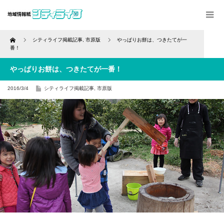
Home
シティライフ掲載記事
,
市原版
やっぱりお餅は、つきたてが一
番！
やっぱりお餅は、つきたてが一番！
2016/3/4
シティライフ掲載記事
,
市原版