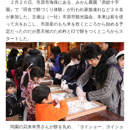
２月２０日、市原市海保にある、みかん農園『房総十字
園』で『田舎で餅づくり体験』が行われ家族連れなど２６名
が参加した。主催は（一社）市原市観光協会。本来は薪を使
って火をおこし、市原産のもち米を炊くところから始める予
定だったのだが悪天候のため杵と臼で餅をつくところからス
タートした。
同園の苅米幸男さんが餅を丸め、「ヨイショー、ヨイショ