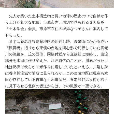
先人が築いた土木構造物と長い地球の歴史の中で自然が作
り上げた壮大な地形。市原市内、周辺で見られる３カ所を
『土木学会』会員、市原市在住の堀添なつ子さんに案内して
もらった。
まずは養老渓谷葛藤地区の川廻し跡。温泉街にかかる赤い
『観音橋』辺りから東側の台地を囲む形で蛇行していた養老
川の流路を、丘の西側、同橋付近から直線状に短絡し、曲流
部分を水田に作り変えた。江戸時代のことだ。川底だった土
地は肥沃で軟らかく米作りに適していたといえる。川廻し跡
は養老川流域で随所に見られるが、この葛藤地区は現在も水
田が存在している貴重な土木遺産だ。養老渓谷温泉街が右手
に見下ろせる北側の坂道からは、その風景が一望できる。