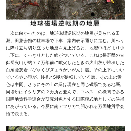
次に向かったのは、地球磁場逆転期の地層が見られる田
淵。田淵会館の駐車場で下車、案内表示通りに進む。川べり
に降り立ち切り立った地層を見上げると、地層中ほどより少
し下に、くっきりとした線がついている。これは長野県の古
御岳火山が約７７万年前に噴火したときの火山灰が堆積した
白尾凝灰岩（びゃくびぎょうかいがん）層。その上下につい
ている赤い印が、N極とS極が逆転している層。その上の黄
色は中間、さらにその上の緑は現在と同じ磁場である地層。
同場所はイタリアの２カ所と並んで、ユネスコの機関である
国際地質科学連合が研究対象とする国際模式地としての候補
にあがっている。今夏に南アフリカで開かれる万国地質学会
議で決まる。