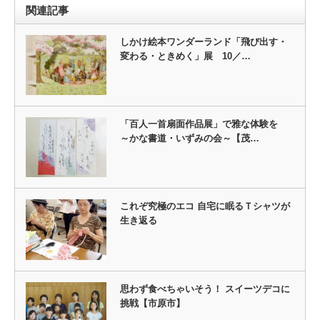
関連記事
しかけ絵本ワンダーランド「飛び出す・
変わる・ときめく」展 10／…
「百人一首扇面作品展」で雅な体験を
～かな書道・いずみの会～【茂…
これぞ究極のエコ 自宅に眠るＴシャツが
生き返る
思わず食べちゃいそう！ スイーツデコに
挑戦【市原市】