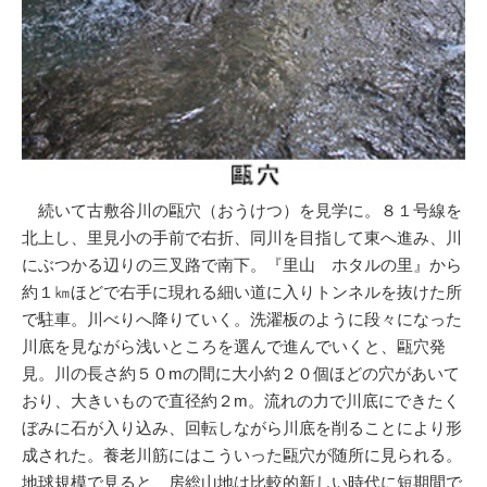
続いて古敷谷川の甌穴（おうけつ）を見学に。８１号線を
北上し、里見小の手前で右折、同川を目指して東へ進み、川
にぶつかる辺りの三叉路で南下。『里山 ホタルの里』から
約１㎞ほどで右手に現れる細い道に入りトンネルを抜けた所
で駐車。川べりへ降りていく。洗濯板のように段々になった
川底を見ながら浅いところを選んで進んでいくと、甌穴発
見。川の長さ約５０mの間に大小約２０個ほどの穴があいて
おり、大きいもので直径約２m。流れの力で川底にできたく
ぼみに石が入り込み、回転しながら川底を削ることにより形
成された。養老川筋にはこういった甌穴が随所に見られる。
地球規模で見ると、房総山地は比較的新しい時代に短期間で