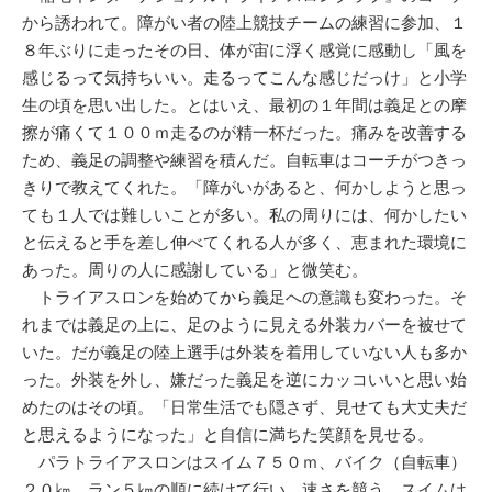
から誘われて。障がい者の陸上競技チームの練習に参加、１
８年ぶりに走ったその日、体が宙に浮く感覚に感動し「風を
感じるって気持ちいい。走るってこんな感じだっけ」と小学
生の頃を思い出した。とはいえ、最初の１年間は義足との摩
擦が痛くて１００ｍ走るのが精一杯だった。痛みを改善する
ため、義足の調整や練習を積んだ。自転車はコーチがつきっ
きりで教えてくれた。「障がいがあると、何かしようと思っ
ても１人では難しいことが多い。私の周りには、何かしたい
と伝えると手を差し伸べてくれる人が多く、恵まれた環境に
あった。周りの人に感謝している」と微笑む。
トライアスロンを始めてから義足への意識も変わった。そ
れまでは義足の上に、足のように見える外装カバーを被せて
いた。だが義足の陸上選手は外装を着用していない人も多か
った。外装を外し、嫌だった義足を逆にカッコいいと思い始
めたのはその頃。「日常生活でも隠さず、見せても大丈夫だ
と思えるようになった」と自信に満ちた笑顔を見せる。
パラトライアスロンはスイム７５０ｍ、バイク（自転車）
２０㎞、ラン５㎞の順に続けて行い、速さを競う。スイムは