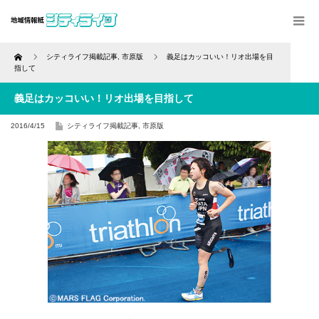
Home
シティライフ掲載記事
,
市原版
義足はカッコいい！リオ出場を目
指して
義足はカッコいい！リオ出場を目指して
2016/4/15
シティライフ掲載記事
,
市原版