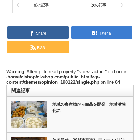
前の記事
次の記事
Share
Hatena
RSS
Warning
: Attempt to read property "show_author" on bool in
/home/clshop/cl-shop.com/public_html/wp-
content/themes/opinion_190122/single.php
on line
84
関連記事
地域の農産物から商品を開発 地域活性
化に