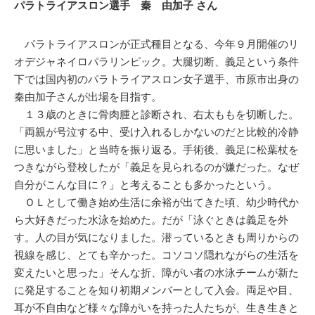
パラトライアスロン選手 秦 由加子 さん
パラトライアスロンが正式種目となる、今年９月開催のリ
オデジャネイロパラリンピック。大腿切断、義足という条件
下では国内初のパラトライアスロン女子選手、市原市出身の
秦由加子さんが出場を目指す。
１３歳のときに骨肉腫と診断され、右太ももを切断した。
「両親が号泣する中、受け入れるしかないのだと比較的冷静
に思いました」と当時を振り返る。手術後、義足に松葉杖を
つきながら登校したが「義足を見られるのが嫌だった。なぜ
自分がこんな目に？」と考えることも多かったという。
ＯＬとして働き始め生活に余裕が出てきた頃、幼少時代か
ら大好きだった水泳を始めた。だが「泳ぐときは義足を外
す。人の目が気になりました。潜っているときも周りからの
視線を感じ、とても辛かった。コソコソ隠れながらの生活を
変えたいと思った」そんな折、障がい者の水泳チームが新た
に発足することを知り初期メンバーとして入会。両足や目、
耳が不自由など様々な障がいを持った人たちが、生き生きと