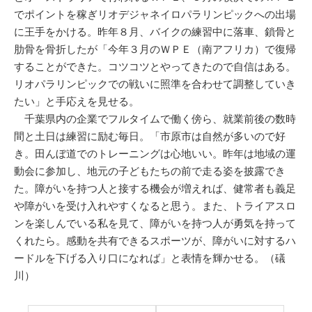
でポイントを稼ぎリオデジャネイロパラリンピックへの出場
に王手をかける。昨年８月、バイクの練習中に落車、鎖骨と
肋骨を骨折したが「今年３月のＷＰＥ（南アフリカ）で復帰
することができた。コツコツとやってきたので自信はある。
リオパラリンピックでの戦いに照準を合わせて調整していき
たい」と手応えを見せる。
千葉県内の企業でフルタイムで働く傍ら、就業前後の数時
間と土日は練習に励む毎日。「市原市は自然が多いので好
き。田んぼ道でのトレーニングは心地いい。昨年は地域の運
動会に参加し、地元の子どもたちの前で走る姿を披露でき
た。障がいを持つ人と接する機会が増えれば、健常者も義足
や障がいを受け入れやすくなると思う。また、トライアスロ
ンを楽しんでいる私を見て、障がいを持つ人が勇気を持って
くれたら。感動を共有できるスポーツが、障がいに対するハ
ードルを下げる入り口になれば」と表情を輝かせる。（礒
川）