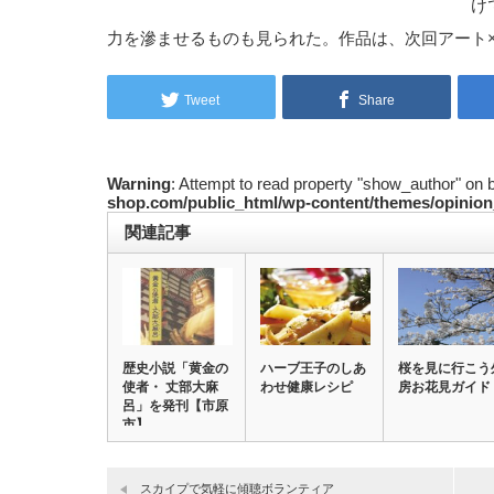
け
力を滲ませるものも見られた。作品は、次回アート
Tweet
Share
Warning
: Attempt to read property "show_author" on 
shop.com/public_html/wp-content/themes/opinion
関連記事
歴史小説「黄金の
ハーブ王子のしあ
桜を見に行こう
使者・ 丈部大麻
わせ健康レシピ
房お花見ガイド
呂」を発刊【市原
市】
スカイプで気軽に傾聴ボランティア