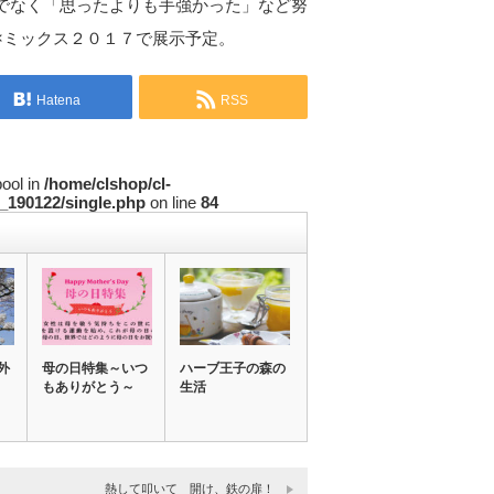
でなく「思ったよりも手強かった」など努
×ミックス２０１７で展示予定。
Hatena
RSS
bool in
/home/clshop/cl-
_190122/single.php
on line
84
外
母の日特集～いつ
ハーブ王子の森の
もありがとう～
生活
熱して叩いて 開け、鉄の扉！