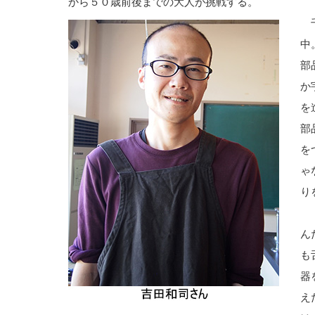
から５０歳前後までの大人が挑戦する。
千
中
部
か
を
部
を
ゃ
り
「
ん
も
器
え