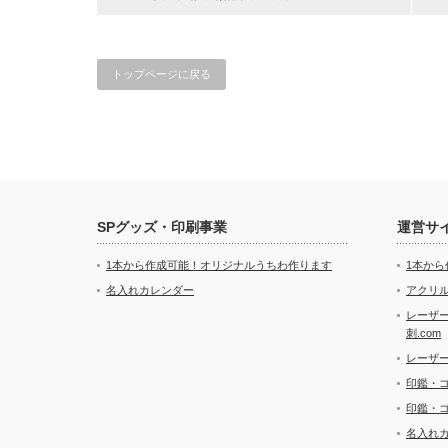
トップページに戻る
SPグッズ・印刷事業
運営サ
1本から作成可能！オリジナルうちわ作ります
1本か
名入れカレンダー
アクリル
レーザ
刺.com
レーザ
印鑑・
印鑑・
名入れ