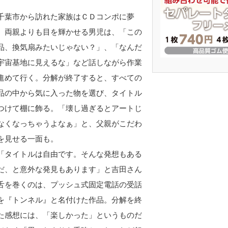
葉市から訪れた家族はＣＤコンポに夢
。両親よりも目を輝かせる男児は、「この
品、換気扇みたいじゃない？」、「なんだ
宇宙基地に見えるな」など話しながら作業
進めて行く。分解が終了すると、すべての
品の中から気に入った物を選び、タイトル
つけて棚に飾る。「壊し過ぎるとアートじ
なくなっちゃうよなぁ」と、父親がこだわ
を見せる一面も。
タイトルは自由です。そんな発想もある
だ、と意外な発見もあります」と吉田さん
舌を巻くのは、プッシュ式固定電話の受話
を『トンネル』と名付けた作品。分解を終
た感想には、「楽しかった」というものだ