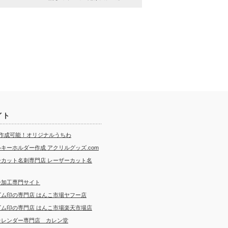
イト
ら作成可能！オリジナルうちわ
キーホルダー作成 アクリルグッズ.com
ーカット名刺専門店 レーザーカット名
ー加工専門サイト
ゴム印の専門店 はんこ市場ヤフー店
ゴム印の専門店 はんこ市場楽天市場店
カレンダー専門店 カレン堂