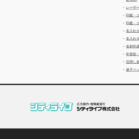
レーザ
印鑑・
印鑑・
名入れ
名入れ
名刺作
年賀状
箔押し
迷子ペッ