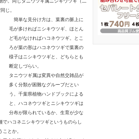
物か。同じタニウツギ属ニシキウツギ（二
ぼ同じ。
簡単な見分け方は、葉裏の脈上に
毛が多ければニシキウツギ、ほとん
ど毛がなければハコネウツギ。とこ
ろが葉の形はハコネウツギで葉裏の
様子はニシキウツギと、どちらとも
断定しづらい。
タニウツギ属は変異や自然交雑品が
多く分類が困難なグループだとい
う。千葉県植物ハンドブックによる
と、ハコネウツギとニシキウツギは
分布が限られているか、生育が少な
種でハコネニシキウツギというものらし
うことか。