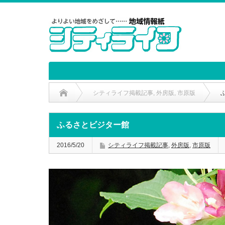
シティライフ掲載記事
,
外房版
,
市原版
ふるさとビジター館
2016/5/20
シティライフ掲載記事
,
外房版
,
市原版