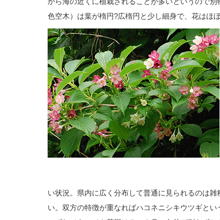
から海の近くに植栽されることが多いというので別
色空木）は葉が楕円?広楕円と少し細身で、花はほ
い状況。県内に広く分布して普通に見られるのは雑
い。双方の特徴が重なればハコネニシキウツギとい