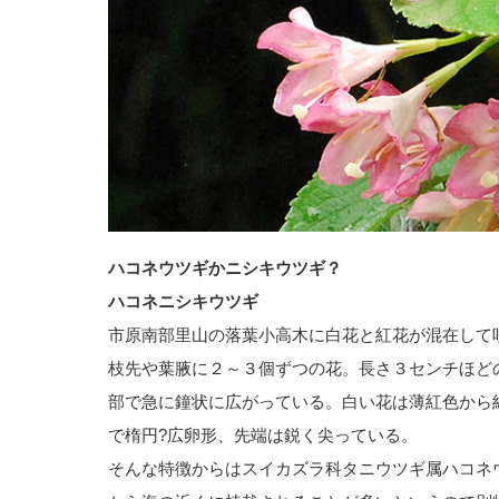
ハコネウツギかニシキウツギ？
ハコネニシキウツギ
市原南部里山の落葉小高木に白花と紅花が混在して
枝先や葉腋に２～３個ずつの花。長さ３センチほど
部で急に鐘状に広がっている。白い花は薄紅色から
で楕円?広卵形、先端は鋭く尖っている。
そんな特徴からはスイカズラ科タニウツギ属ハコネ