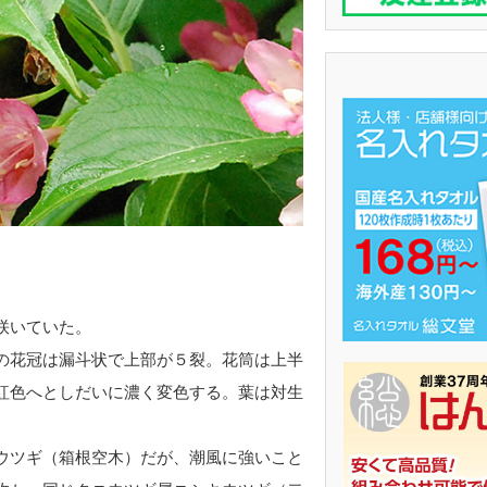
咲いていた。
の花冠は漏斗状で上部が５裂。花筒は上半
紅色へとしだいに濃く変色する。葉は対生
ウツギ（箱根空木）だが、潮風に強いこと