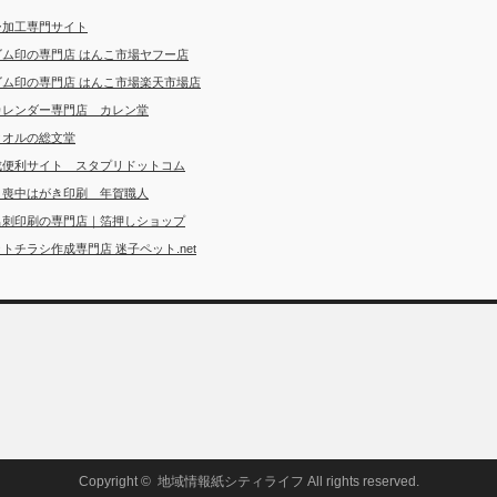
ー加工専門サイト
ゴム印の専門店 はんこ市場ヤフー店
ゴム印の専門店 はんこ市場楽天市場店
カレンダー専門店 カレン堂
タオルの総文堂
成便利サイト スタプリドットコム
・喪中はがき印刷 年賀職人
名刺印刷の専門店｜箔押しショップ
トチラシ作成専門店 迷子ペット.net
Copyright ©
地域情報紙シティライフ
All rights reserved.