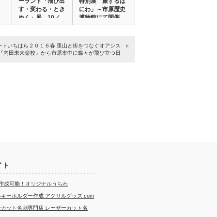
ーランド「飛び出
特別展「旅するは
す・変わる・とき
にわ」～市原歴史
めく」展 10／…
博物館にて開催
～…
ートいちはら２０１６春 里山と街をつなぐオアシス
『内田未来楽校』から市原市中に蝶々が飛び立つ日
イト
ら作成可能！オリジナルうちわ
キーホルダー作成 アクリルグッズ.com
ーカット名刺専門店 レーザーカット名