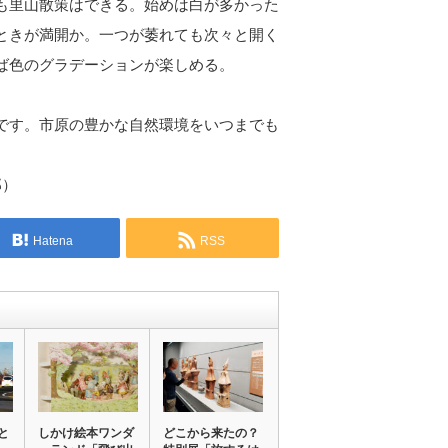
も里山散策はできる。始めは白が多かった
ときが満開か。一つが萎れても次々と開く
ば色のグラデーションが楽しめる。
。
です。市原の豊かな自然環境をいつまでも
郎）
Hatena
RSS
と
しかけ絵本ワンダ
どこから来たの？