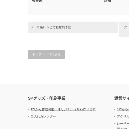
会実施
点描
白菜レシピで糖尿病予防
ア
トップページに戻る
SPグッズ・印刷事業
運営サ
1本から作成可能！オリジナルうちわ作ります
1本か
名入れカレンダー
アクリル
レーザ
刺.com