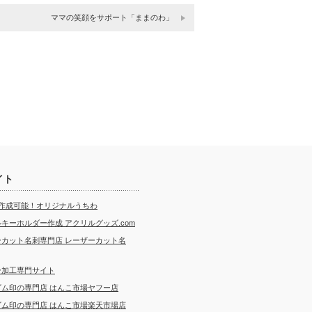
ママの笑顔をサポート「ままのわ」
イト
ら作成可能！オリジナルうちわ
キーホルダー作成 アクリルグッズ.com
ーカット名刺専門店 レーザーカット名
ー加工専門サイト
ゴム印の専門店 はんこ市場ヤフー店
ゴム印の専門店 はんこ市場楽天市場店