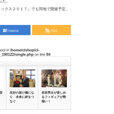
った。
ックス２０１７』でも同地で開催予定。
Hatena
RSS
bool in
/home/clshop/cl-
_190122/single.php
on line
84
宿
友好の架け橋にな
老若男女が楽しめ
り 未来に絆をつ
るフィギュアが勢
なぐ
揃い！