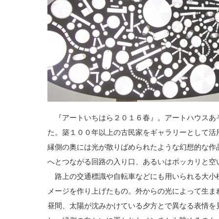
『アートいちはら２０１６春』。アートハウスあ
た。築１００年以上の古民家をギャラリーとして活
縁側の奥には光が散りばめられたような幻想的な作
へとつながる回路の入り口、あるいはポッカリと空
路上の交通標識や自転車などにも用いられる大小
メージを作り上げたもの。外からの光によって生ま
昼間、太陽が沈みかけている夕方とで異なる表情を