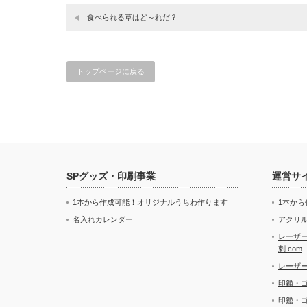
食べられる草はど～れだ？
トップページに戻る
SPグッズ・印刷事業
運営サ
1本から作成可能！オリジナルうちわ作ります
1本か
名入れカレンダー
アクリル
レーザ
刺.com
レーザ
印鑑・
印鑑・