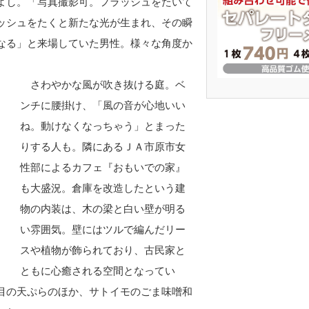
よし。「写真撮影可。フラッシュをたいて
ッシュをたくと新たな光が生まれ、その瞬
なる」と来場していた男性。様々な角度か
さわやかな風が吹き抜ける庭。ベ
ンチに腰掛け、「風の音が心地いい
ね。動けなくなっちゃう」とまった
りする人も。隣にあるＪＡ市原市女
性部によるカフェ『おもいでの家』
も大盛況。倉庫を改造したという建
物の内装は、木の梁と白い壁が明る
い雰囲気。壁にはツルで編んだリー
スや植物が飾られており、古民家と
ともに心癒される空間となってい
目の天ぷらのほか、サトイモのごま味噌和