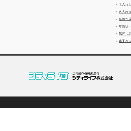
名入れ
名入れ
名刺作
年賀状
箔押し
迷子ペッ