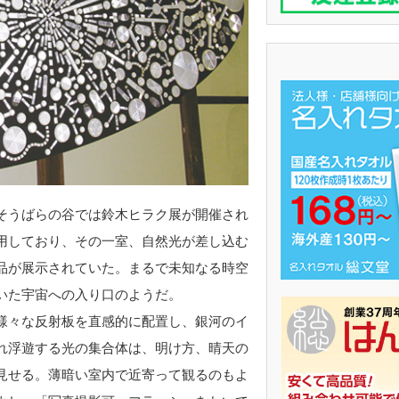
そうばらの谷では鈴木ヒラク展が開催され
用しており、その一室、自然光が差し込む
品が展示されていた。まるで未知なる時空
いた宇宙への入り口のようだ。
様々な反射板を直感的に配置し、銀河のイ
れ浮遊する光の集合体は、明け方、晴天の
見せる。薄暗い室内で近寄って観るのもよ