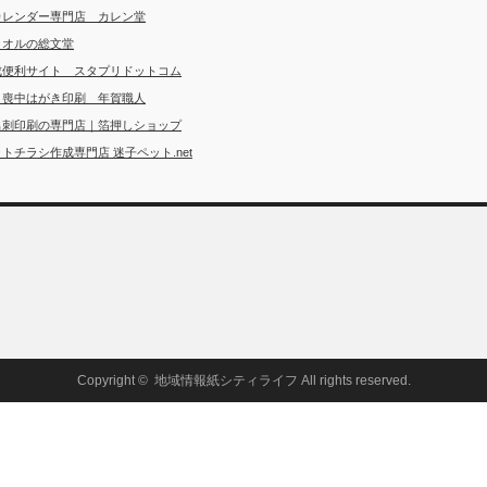
カレンダー専門店 カレン堂
タオルの総文堂
成便利サイト スタプリドットコム
・喪中はがき印刷 年賀職人
名刺印刷の専門店｜箔押しショップ
トチラシ作成専門店 迷子ペット.net
Copyright ©
地域情報紙シティライフ
All rights reserved.