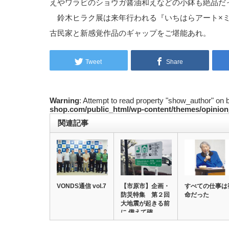
えやワラビのショウガ醤油和えなどの小鉢も絶品だ
鈴木ヒラク展は来年行われる『いちはらアート×ミ
古民家と新感覚作品のギャップをご堪能あれ。
Tweet
Share
Warning
: Attempt to read property "show_author" on 
shop.com/public_html/wp-content/themes/opinion
関連記事
VONDS通信 vol.7
【市原市】企画・
すべての仕事は
防災特集 第２回
命だった
大地震が起きる前
に 備えて確…