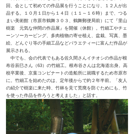
回、会として初めての作品展を行うことになり、１２人が出
品する。１０月１日から１４日（１１～１６時）まで、つる
まい美術館（市原市鶴舞３０３、鶴舞郵便局前）にて『里山
樹楽 元気な仲間の作品展』を開催（休館）。竹細工やチェ
ーンソーカービング、多肉植物の寄せ植え、盆栽、写真、墨
絵、どんぐり等の手細工品などバラエティーに富んだ作品が
展示される。
中でも、会の代表でもある佐久間さんイチオシの作品が根
布谷辰巳さん（63）の竹細工。根布谷さんは北海道出身。高
校卒業後、京葉コンビナートの造船所に就職するため市原市
に。竹細工を始めたのは、定年後からで約２年半前。「友人
の紹介で樹楽に来た時、竹林を見て荒廃を防ぐためにも、竹
を使った作品を作ろうと考えました」と話す。