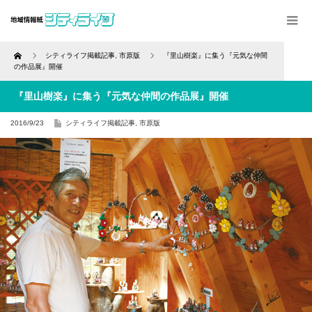
Home
シティライフ掲載記事
,
市原版
『里山樹楽』に集う『元気な仲間
の作品展』開催
『里山樹楽』に集う『元気な仲間の作品展』開催
2016/9/23
シティライフ掲載記事
,
市原版