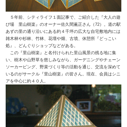
５年前、シティライフ１面記事で、ご紹介した『大人の遊
び場 里山樹楽』のオーナー佐久間薫正さん（72）。道の駅
あずの里の通り沿いにある約４千坪の広大な自宅敷地内には
雑木林や杉林、竹林、花壇や畑、古墳、休憩所『どっこい
処』、どんぐりショップなどがある。
この『里山樹楽』と名付けられた里山風景の残る地に集
い、樹木や山野草を慈しみながら、ガーデニングやチェーン
ソーカービング、野菜づくり等の活動を通じ、交流を深めて
いるのがサークル『里山樹楽』の皆さん。現在、会員はシニ
アを中心に約４０人。