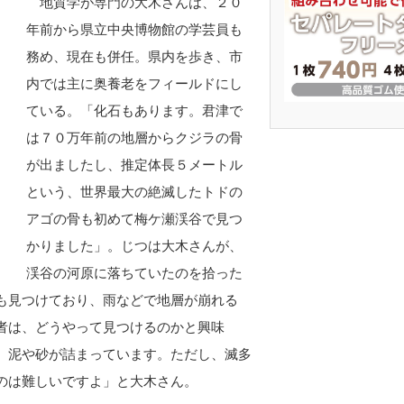
地質学が専門の大木さんは、２０
年前から県立中央博物館の学芸員も
務め、現在も併任。県内を歩き、市
内では主に奥養老をフィールドにし
ている。「化石もあります。君津で
は７０万年前の地層からクジラの骨
が出ましたし、推定体長５メートル
という、世界最大の絶滅したトドの
アゴの骨も初めて梅ケ瀬渓谷で見つ
かりました」。じつは大木さんが、
渓谷の河原に落ちていたのを拾った
も見つけており、雨などで地層が崩れる
者は、どうやって見つけるのかと興味
、泥や砂が詰まっています。ただし、滅多
のは難しいですよ」と大木さん。