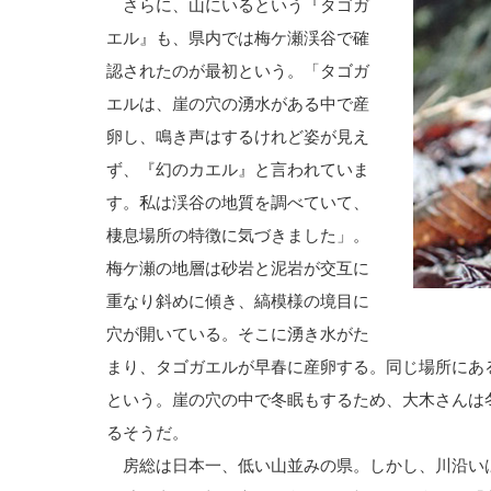
さらに、山にいるという『タゴガ
エル』も、県内では梅ケ瀬渓谷で確
認されたのが最初という。「タゴガ
エルは、崖の穴の湧水がある中で産
卵し、鳴き声はするけれど姿が見え
ず、『幻のカエル』と言われていま
す。私は渓谷の地質を調べていて、
棲息場所の特徴に気づきました」。
梅ケ瀬の地層は砂岩と泥岩が交互に
重なり斜めに傾き、縞模様の境目に
穴が開いている。そこに湧き水がた
まり、タゴガエルが早春に産卵する。同じ場所にあ
という。崖の穴の中で冬眠もするため、大木さんは
るそうだ。
房総は日本一、低い山並みの県。しかし、川沿い