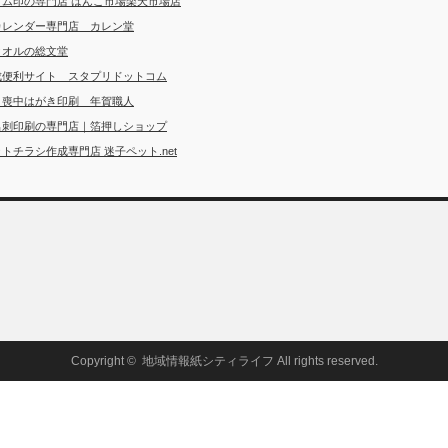
ゴム印の専門店 はんこ市場楽天市場店
カレンダー専門店 カレン堂
タオルの総文堂
成便利サイト スタプリドットコム
・喪中はがき印刷 年賀職人
名刺印刷の専門店｜箔押しショップ
トチラシ作成専門店 迷子ペット.net
Copyright ©
地域情報紙シティライフ
All rights reserved.