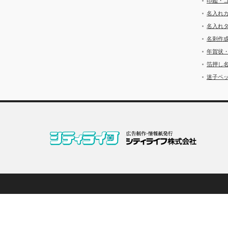
印鑑・
名入れ
名入れ
名刺作
年賀状
箔押し
迷子ペッ