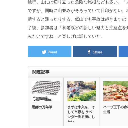
絶壁、山には切り立った危険な尾根なども多い。「
ですが、同時に山並みがそろっていて目印がない。
断すると迷ったりする。低山でも事故は起きますの
了後、参加者は「養老渓谷の新しい魅力と注意点を
みたいですね」と楽しげに話していた。
Tweet
Share
関連記事
恩師の万年筆
まずは牛久を、そ
ハーブ王子の森
して市原を ラベ
生活
ンダー香る街にし
たい