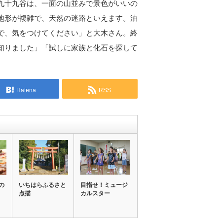
九十九谷は、一面の山並みで景色がいいの
地形が複雑で、天然の迷路といえます。油
で、気をつけてください」と大木さん。終
知りました」「試しに家族と化石を探して
Hatena
RSS
の
いちはらふるさと
目指せ！ミュージ
点描
カルスター