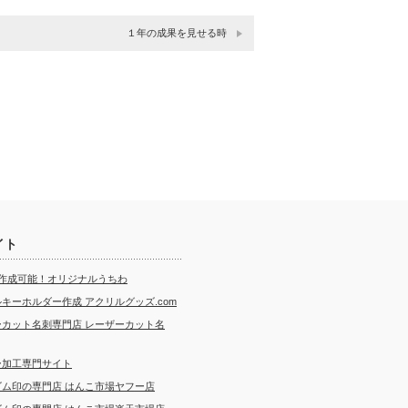
１年の成果を見せる時
イト
ら作成可能！オリジナルうちわ
キーホルダー作成 アクリルグッズ.com
ーカット名刺専門店 レーザーカット名
ー加工専門サイト
ゴム印の専門店 はんこ市場ヤフー店