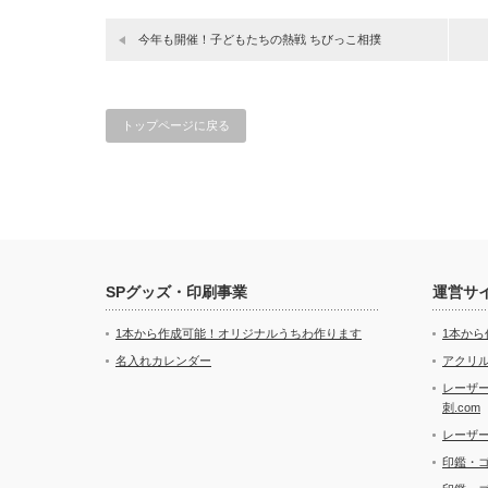
今年も開催！子どもたちの熱戦 ちびっこ相撲
トップページに戻る
SPグッズ・印刷事業
運営サ
1本から作成可能！オリジナルうちわ作ります
1本か
名入れカレンダー
アクリル
レーザ
刺.com
レーザ
印鑑・